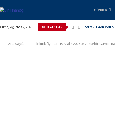
GÜNDEM
Cuma, Ağustos 7, 2026
Portekiz’den Petrol
SON YAZILAR
6. Dünya Enerji Dep
Yenilenebilir Enerj
Uluç Hukuk: Bursa’
Ankara’da Tarihi Zi
EIA Raporu: Yapay Z
Enda Enerji’nin Bağ
Arabanız Gerçekten
Yılın Set Aşkı Sonu
Ana Sayfa
-
Elektrik fiyatları 15 Aralık 2025’te yükseldi: Güncel 