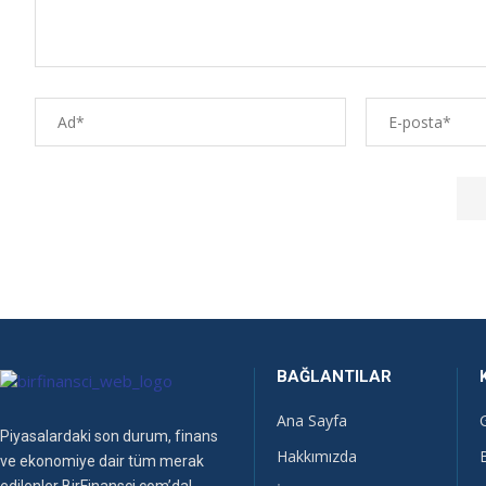
BAĞLANTILAR
Ana Sayfa
Piyasalardaki son durum, finans
Hakkımızda
ve ekonomiye dair tüm merak
edilenler BirFinansci.com’da!