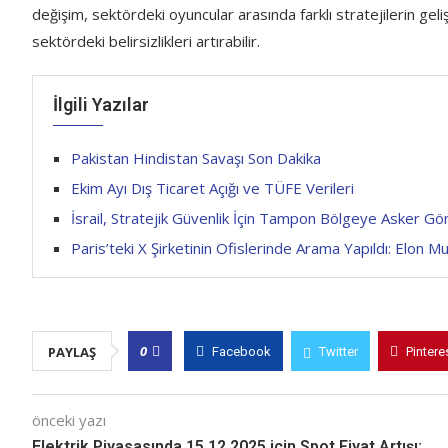
değişim, sektördeki oyuncular arasında farklı stratejilerin geliş
sektördeki belirsizlikleri artırabilir.
İlgili Yazılar
Pakistan Hindistan Savaşı Son Dakika
Ekim Ayı Dış Ticaret Açığı ve TÜFE Verileri
İsrail, Stratejik Güvenlik İçin Tampon Bölgeye Asker Gö
Paris’teki X Şirketinin Ofislerinde Arama Yapıldı: Elon M
0
PAYLAŞ
Facebook
Twitter
Pintere
önceki yazı
Elektrik Piyasasında 15.12.2025 için Spot Fiyat Artışı: