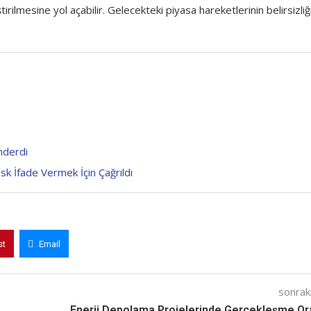
tirilmesine yol açabilir. Gelecekteki piyasa hareketlerinin belirsizliğ
nderdi
usk İfade Vermek İçin Çağrıldı
st
Email
sonraki
Enerji Depolama Projelerinde Gerçekleşme Or