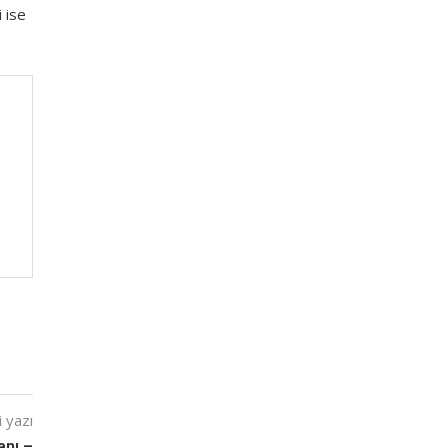
i ise
 yazı
anı –