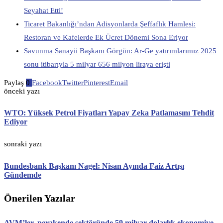
Seyahat Etti!
Ticaret Bakanlığı’ndan Adisyonlarda Şeffaflık Hamlesi:
Restoran ve Kafelerde Ek Ücret Dönemi Sona Eriyor
Savunma Sanayii Başkanı Görgün: Ar-Ge yatırımlarımız 2025
sonu itibarıyla 5 milyar 656 milyon liraya erişti
Paylaş
0
Facebook
Twitter
Pinterest
Email
önceki yazı
WTO: Yüksek Petrol Fiyatları Yapay Zeka Patlamasını Tehdit
Ediyor
sonraki yazı
Bundesbank Başkanı Nagel: Nisan Ayında Faiz Artışı
Gündemde
Önerilen Yazılar
AVM’ler, perakende sektöründe 59 milyar dolarlık ekonomiye