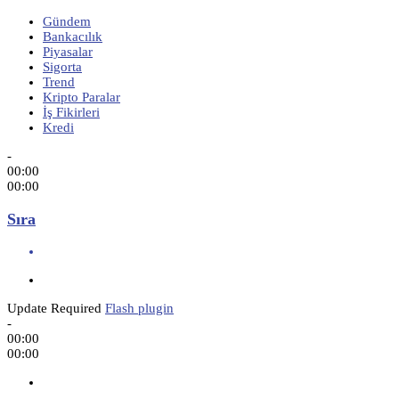
Gündem
Bankacılık
Piyasalar
Sigorta
Trend
Kripto Paralar
İş Fikirleri
Kredi
-
00:00
00:00
Sıra
Update Required
Flash plugin
-
00:00
00:00