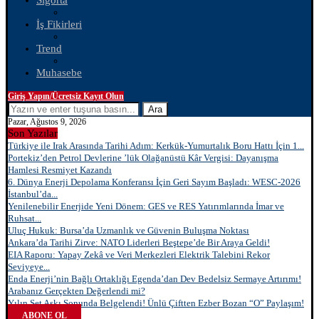
Sigorta
İş Fikirleri
Trend
Muhasebe
Giriş Yapın/Ücretsiz Kayıt Olun
Ara
Pazar, Ağustos 9, 2026
Son Yazılar
Türkiye ile Irak Arasında Tarihi Adım: Kerkük-Yumurtalık Boru Hattı İçin 1...
Portekiz’den Petrol Devlerine ’lük Olağanüstü Kâr Vergisi: Dayanışma
Hamlesi Resmiyet Kazandı
6. Dünya Enerji Depolama Konferansı İçin Geri Sayım Başladı: WESC-2026
İstanbul’da...
Yenilenebilir Enerjide Yeni Dönem: GES ve RES Yatırımlarında İmar ve
Ruhsat...
Uluç Hukuk: Bursa’da Uzmanlık ve Güvenin Buluşma Noktası
Ankara’da Tarihi Zirve: NATO Liderleri Beştepe’de Bir Araya Geldi!
EIA Raporu: Yapay Zekâ ve Veri Merkezleri Elektrik Talebini Rekor
Seviyeye...
Enda Enerji’nin Bağlı Ortaklığı Egenda’dan Dev Bedelsiz Sermaye Artırımı!
Arabanız Gerçekten Değerlendi mi?
Yılın Set Aşkı Sonunda Belgelendi! Ünlü Çiftten Ezber Bozan “O” Paylaşım!
ABONE OL