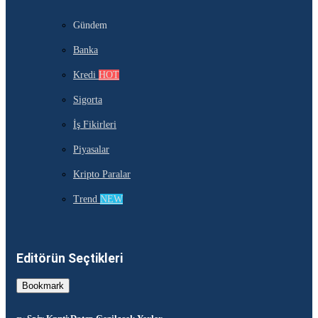
Gündem
Banka
Kredi
HOT
Sigorta
İş Fikirleri
Piyasalar
Kripto Paralar
Trend
NEW
Editörün Seçtikleri
Bookmark