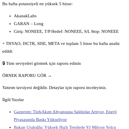
Bu hafta potansiyeli en yüksek 5 hisse:
AkanakLabs
GARAN – Long
Giriş: NONEEE, T/P Hedef: NONEEE, S/L Stop: NONEEE
+ THYAO, ISCTR, SISE, META ve toplam 5 hisse bu hafta analiz
edildi
🔒 Tüm seviyeleri görmek için raporu edinin
ÖRNEK RAPORU GÖR →
Yatırım tavsiyesi değildir. Detaylar için raporu inceleyiniz.
İlgili Yazılar
Gazprom: TürkAkım Altyapısına Saldırılar Artıyor, Enerji
Piyasasında Baskı Yükseliyor
Bakan Uraloğlu: Yüksek Hızlı Trenlerle 93 Milyon Yolcu