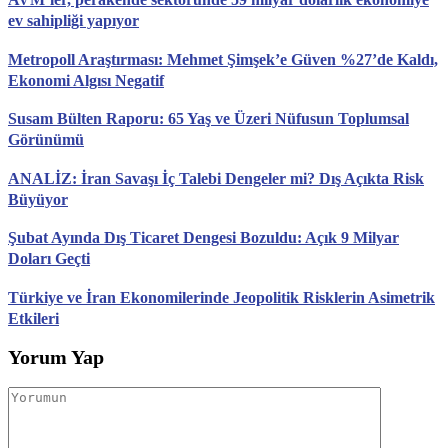
ev sahipliği yapıyor
Metropoll Araştırması: Mehmet Şimşek’e Güven %27’de Kaldı,
Ekonomi Algısı Negatif
Susam Bülten Raporu: 65 Yaş ve Üzeri Nüfusun Toplumsal
Görünümü
ANALİZ: İran Savaşı İç Talebi Dengeler mi? Dış Açıkta Risk
Büyüyor
Şubat Ayında Dış Ticaret Dengesi Bozuldu: Açık 9 Milyar
Doları Geçti
Türkiye ve İran Ekonomilerinde Jeopolitik Risklerin Asimetrik
Etkileri
Yorum Yap