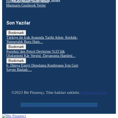
Şair Kenti Datça Gezilecek Yerler
Bir Masal Adası: Sedir Adası
Marmaris Gezilecek Yerler
Son Yazılar
Bookmark
Türkiye ile Irak Arasında Tarihi Adım: Kerkük-
Yumurtalık Boru Hattı...
Bookmark
Portekiz’den Petrol Devlerine %33’lük
Olağanüstü Kâr Vergisi: Dayanışma Hamlesi...
Bookmark
6. Dünya Enerji Depolama Konferansı İçin Geri
Sayım Başladı:...
©2023 Bir Finansçı, Tüm hakları saklıdır.
birfinansci.com
Facebook
Twitter
Instagram
Youtube
Envelope