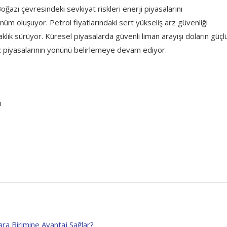
azı çevresindeki sevkiyat riskleri enerji piyasalarını
ünüm oluşuyor. Petrol fiyatlarındaki sert yükseliş arz güvenliği
aklık sürüyor. Küresel piyasalarda güvenli liman arayışı doların güçl
viz piyasalarının yönünü belirlemeye devam ediyor.
i
ra Birimine Avantaj Sağlar?