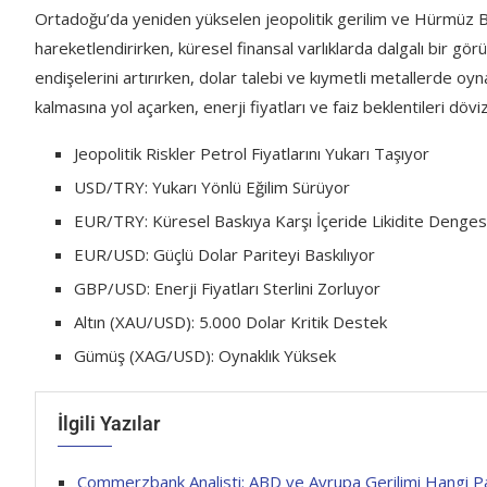
Ortadoğu’da yeniden yükselen jeopolitik gerilim ve Hürmüz Boğ
hareketlendirirken, küresel finansal varlıklarda dalgalı bir gör
endişelerini artırırken, dolar talebi ve kıymetli metallerde oyn
kalmasına yol açarken, enerji fiyatları ve faiz beklentileri dö
Jeopolitik Riskler Petrol Fiyatlarını Yukarı Taşıyor
USD/TRY: Yukarı Yönlü Eğilim Sürüyor
EUR/TRY: Küresel Baskıya Karşı İçeride Likidite Denges
EUR/USD: Güçlü Dolar Pariteyi Baskılıyor
GBP/USD: Enerji Fiyatları Sterlini Zorluyor
Altın (XAU/USD): 5.000 Dolar Kritik Destek
Gümüş (XAG/USD): Oynaklık Yüksek
İlgili Yazılar
Commerzbank Analisti: ABD ve Avrupa Gerilimi Hangi Pa