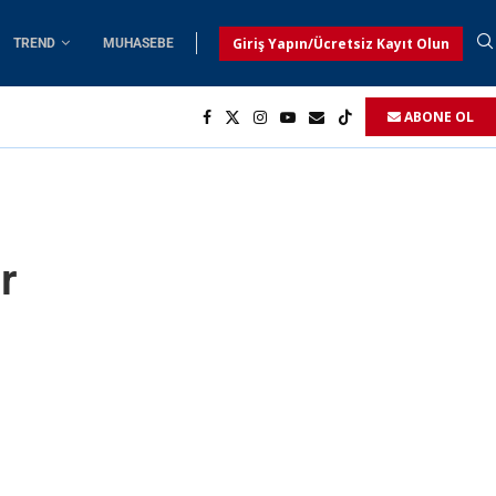
Giriş Yapın/Ücretsiz Kayıt Olun
TREND
MUHASEBE
ABONE OL
r