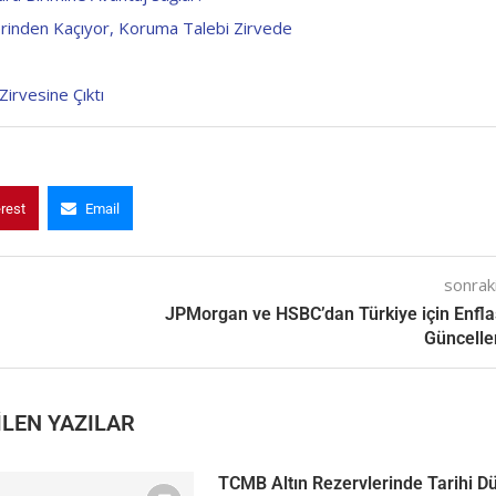
lerinden Kaçıyor, Koruma Talebi Zirvede
Zirvesine Çıktı
erest
Email
sonraki
JPMorgan ve HSBC’dan Türkiye için Enfl
Güncell
LEN YAZILAR
TCMB Altın Rezervlerinde Tarihi D