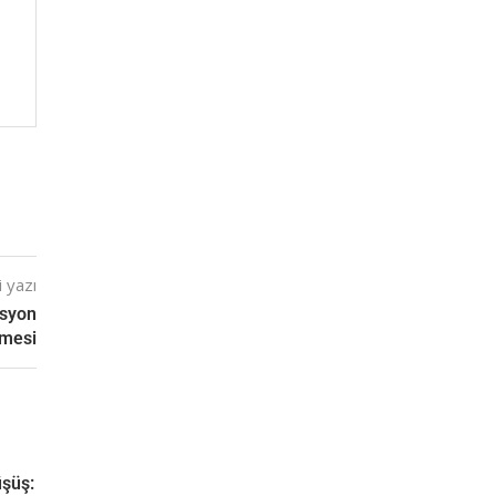
 yazı
asyon
emesi
üşüş: