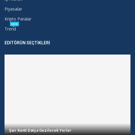
Piyasalar
Kripto Paralar
NEW
Trend
EDITÖRÜN SEÇTIKLERI
Şair Kenti Datça Gezilecek Yerler