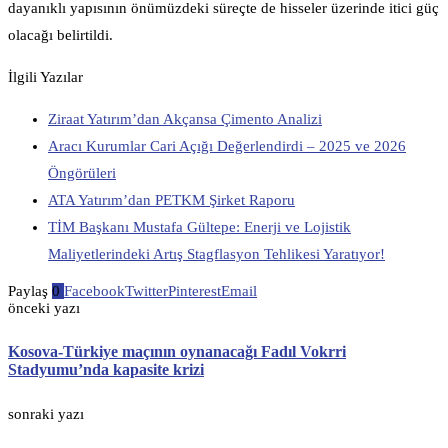
dayanıklı yapısının önümüzdeki süreçte de hisseler üzerinde itici güç
olacağı belirtildi.
İlgili Yazılar
Ziraat Yatırım’dan Akçansa Çimento Analizi
Aracı Kurumlar Cari Açığı Değerlendirdi – 2025 ve 2026
Öngörüleri
ATA Yatırım’dan PETKM Şirket Raporu
TİM Başkanı Mustafa Gültepe: Enerji ve Lojistik
Maliyetlerindeki Artış Stagflasyon Tehlikesi Yaratıyor!
Paylaş
0
Facebook
Twitter
Pinterest
Email
önceki yazı
Kosova-Türkiye maçının oynanacağı Fadıl Vokrri
Stadyumu’nda kapasite krizi
sonraki yazı