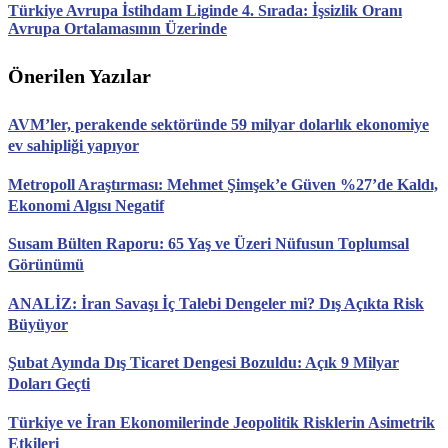
Türkiye Avrupa İstihdam Liginde 4. Sırada: İşsizlik Oranı
Avrupa Ortalamasının Üzerinde
Önerilen Yazılar
AVM’ler, perakende sektöründe 59 milyar dolarlık ekonomiye
ev sahipliği yapıyor
Metropoll Araştırması: Mehmet Şimşek’e Güven %27’de Kaldı,
Ekonomi Algısı Negatif
Susam Bülten Raporu: 65 Yaş ve Üzeri Nüfusun Toplumsal
Görünümü
ANALİZ: İran Savaşı İç Talebi Dengeler mi? Dış Açıkta Risk
Büyüyor
Şubat Ayında Dış Ticaret Dengesi Bozuldu: Açık 9 Milyar
Doları Geçti
Türkiye ve İran Ekonomilerinde Jeopolitik Risklerin Asimetrik
Etkileri