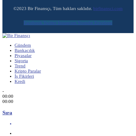
©2023 Bir Finansçı, Tüm hakları saklıdır.
birfinansci.com
Facebook
Twitter
Instagram
Youtube
Envelope
Gündem
Bankacılık
Piyasalar
Sigorta
Trend
Kripto Paralar
İş Fikirleri
Kredi
-
00:00
00:00
Sıra