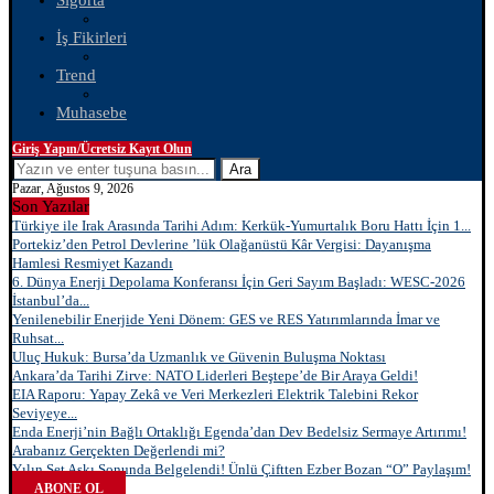
Sigorta
İş Fikirleri
Trend
Muhasebe
Giriş Yapın/Ücretsiz Kayıt Olun
Ara
Pazar, Ağustos 9, 2026
Son Yazılar
Türkiye ile Irak Arasında Tarihi Adım: Kerkük-Yumurtalık Boru Hattı İçin 1...
Portekiz’den Petrol Devlerine ’lük Olağanüstü Kâr Vergisi: Dayanışma
Hamlesi Resmiyet Kazandı
6. Dünya Enerji Depolama Konferansı İçin Geri Sayım Başladı: WESC-2026
İstanbul’da...
Yenilenebilir Enerjide Yeni Dönem: GES ve RES Yatırımlarında İmar ve
Ruhsat...
Uluç Hukuk: Bursa’da Uzmanlık ve Güvenin Buluşma Noktası
Ankara’da Tarihi Zirve: NATO Liderleri Beştepe’de Bir Araya Geldi!
EIA Raporu: Yapay Zekâ ve Veri Merkezleri Elektrik Talebini Rekor
Seviyeye...
Enda Enerji’nin Bağlı Ortaklığı Egenda’dan Dev Bedelsiz Sermaye Artırımı!
Arabanız Gerçekten Değerlendi mi?
Yılın Set Aşkı Sonunda Belgelendi! Ünlü Çiftten Ezber Bozan “O” Paylaşım!
ABONE OL