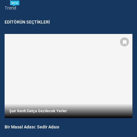
NEW
Trend
EDITÖRÜN SEÇTIKLERI
Şair Kenti Datça Gezilecek Yerler
Bir Masal Adası: Sedir Adası