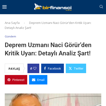
Ana Sayfa
-
Deprem Uzmanı Naci Görür’den Kritik Uyarı:
Detaylı Analiz Şart!
Gündem
Deprem Uzmanı Naci Görür’den
Kritik Uyarı: Detaylı Analiz Şart!
0
PAYLAŞ
Facebook
Twitter
Pinterest
Email