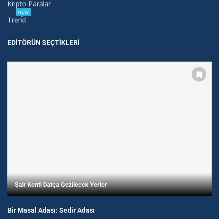
Kripto Paralar
NEW
Trend
EDITÖRÜN SEÇTIKLERI
Şair Kenti Datça Gezilecek Yerler
Bir Masal Adası: Sedir Adası