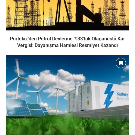
Portekiz’den Petrol Devlerine %33’lük Olağanüstü Kâr
Vergisi: Dayanışma Hamlesi Resmiyet Kazandı