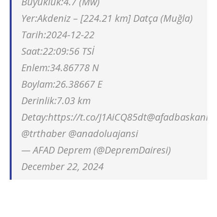
Büyüklük:4.7 (Mw)
Yer:Akdeniz – [224.21 km] Datça (Muğla)
Tarih:2024-12-22
Saat:22:09:56 TSİ
Enlem:34.86778 N
Boylam:26.38667 E
Derinlik:7.03 km
Detay:https://t.co/J1AiCQ85dt@afadbaskanlik
@trthaber @anadoluajansi
— AFAD Deprem (@DepremDairesi)
December 22, 2024