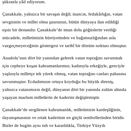
şükranla yâd ediyorum.
Çanakkale, yalnızca bir savaşın değil; inancın, fedakârlığın, vatan
sevgisinin ve millet olma şuurunun, bütün dünyaya ilan edildiği
eşsiz bir destandır. Çanakkale’de iman dolu göğüslerin verdiği
mücadele, milletimizin hürriyetinden ve bağımsızlığından asla
vazgeçmeyeceğinin göstergesi ve tarihî bir dönüm noktası olmuştur.
Anadolu’nun dört bir yanından gelerek vatan toprağını savunmak
için cepheye koşan kahramanlarımız; kadınıyla erkeğiyle, genciyle
yaşlısıyla milletçe tek yürek olmuş, vatan toprağını canları pahasına
savunmuştur. Ecdadımızın ortaya koyduğu bu büyük direniş,
yalnızca vatanımızın değil, dünyanın dört bir yanında zulüm altında
yaşayan mazlum milletlerin de kaderini değiştirmiştir.
Çanakkale’de sergilenen kahramanlık, milletimizin kardeşliğinin,
dayanışmasının ve ortak kaderinin en güçlü sembollerinden biridir.
Bizler de bugün aynı ruh ve kararlılıkla, Türkiye Yüzyılı