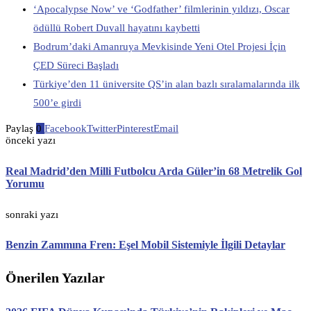
‘Apocalypse Now’ ve ‘Godfather’ filmlerinin yıldızı, Oscar
ödüllü Robert Duvall hayatını kaybetti
Bodrum’daki Amanruya Mevkisinde Yeni Otel Projesi İçin
ÇED Süreci Başladı
Türkiye’den 11 üniversite QS’in alan bazlı sıralamalarında ilk
500’e girdi
Paylaş
0
Facebook
Twitter
Pinterest
Email
önceki yazı
Real Madrid’den Milli Futbolcu Arda Güler’in 68 Metrelik Gol
Yorumu
sonraki yazı
Benzin Zammına Fren: Eşel Mobil Sistemiyle İlgili Detaylar
Önerilen Yazılar