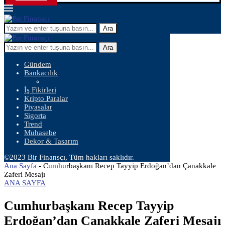
Ara
Ara
Gündem
Bankacılık
İş Fikirleri
Kripto Paralar
Piyasalar
Sigorta
Trend
Muhasebe
Dekor & Tasarım
©2023 Bir Finansçı, Tüm hakları saklıdır.
Ana Sayfa
-
Cumhurbaşkanı Recep Tayyip Erdoğan’dan Çanakkale
Zaferi Mesajı
ANA SAYFA
Cumhurbaşkanı Recep Tayyip
Erdoğan’dan Çanakkale Zaferi Mesajı