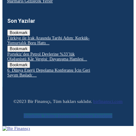
Marmaris Gezilecek Yerler
Son Yazılar
Bookmark
Türkiye ile Irak Arasında Tarihi Adım: Kerkük-
Yumurtalık Boru Hattı...
Bookmark
Portekiz’den Petrol Devlerine %33’lük
Olağanüstü Kâr Vergisi: Dayanışma Hamlesi...
Bookmark
6. Dünya Enerji Depolama Konferansı İçin Geri
Sayım Başladı:...
©2023 Bir Finansçı, Tüm hakları saklıdır.
birfinansci.com
Facebook
Twitter
Instagram
Youtube
Envelope