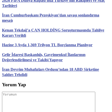
2026 FIFA Dünya Kupası’nda Türkiye’nin Rakipleri ve Maç
Tarihleri
İran Cumhurbaşkanı Pezeşkiyan’dan savaşı sonlandırma
mesajı
Kenan Tekdağ’a CAN HOLDİNG Soruşturmasında Tahliye
Kararı Verildi
Hazine 3 Ayda 1,369 Trilyon TL Borçlanma Planlıyor
Gelir İdaresi Başkanlığı, Gayrimenkul İlanlarının
Değerlendirilmesi ve Takibi Yapıyor
İran Devrim Muhafızları Ordusu’ndan 18 ABD Şirketine
Saldırı Tehdidi
Yorum Yap