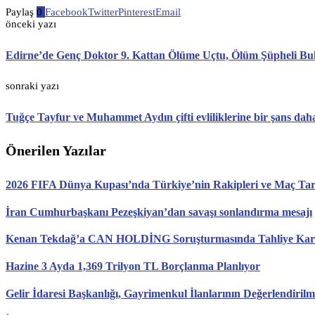
Paylaş
0
Facebook
Twitter
Pinterest
Email
önceki yazı
Edirne’de Genç Doktor 9. Kattan Ölüme Uçtu, Ölüm Şüpheli B
sonraki yazı
Tuğçe Tayfur ve Muhammet Aydın çifti evliliklerine bir şans daha
Önerilen Yazılar
2026 FIFA Dünya Kupası’nda Türkiye’nin Rakipleri ve Maç Tari
İran Cumhurbaşkanı Pezeşkiyan’dan savaşı sonlandırma mesajı
Kenan Tekdağ’a CAN HOLDİNG Soruşturmasında Tahliye Karar
Hazine 3 Ayda 1,369 Trilyon TL Borçlanma Planlıyor
Gelir İdaresi Başkanlığı, Gayrimenkul İlanlarının Değerlendirilm