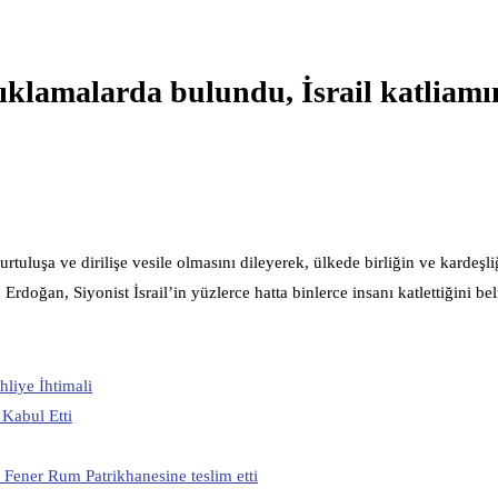
klamalarda bulundu, İsrail katliamı
uşa ve dirilişe vesile olmasını dileyerek, ülkede birliğin ve kardeşli
doğan, Siyonist İsrail’in yüzlerce hatta binlerce insanı katlettiğini beli
hliye İhtimali
 Kabul Etti
Fener Rum Patrikhanesine teslim etti