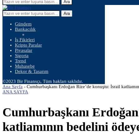
Ara
Ara
Gündem
Bankacılık
İş Fikirleri
Kripto Paralar
Piyasalar
Sigorta
Trend
Muhasebe
Dekor & Tasarım
©2023 Bir Finansçı, Tüm hakları saklıdır.
Ana Sayfa
-
Cumhurbaşkanı Erdoğan Rize’de konuştu: İsrail katliamın
ANA SAYFA
Cumhurbaşkanı Erdoğan R
katliamının bedelini ödey