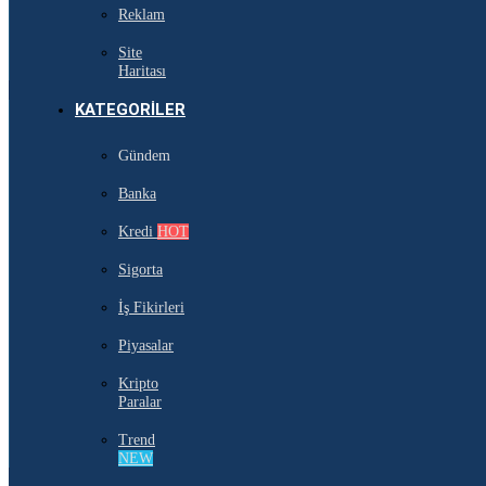
Reklam
Site
Haritası
KATEGORILER
Gündem
Banka
Kredi
HOT
Sigorta
İş Fikirleri
Piyasalar
Kripto
Paralar
Trend
NEW