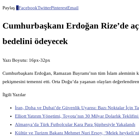
Paylaş
0
Facebook
Twitter
Pinterest
Email
Cumhurbaşkanı Erdoğan Rize’de açı
bedelini ödeyecek
Yazı Boyutu: 16px-32px
Cumhurbaşkanı Erdoğan, Ramazan Bayramı’nın tüm İslam aleminin kurtul
pekişmesini temenni etti. Orta Doğu’da yaşanan olayları değerlendiren Er
İlgili Yazılar
İran, Doha ve Dubai’de Güvenlik Uyarısı: Bazı Noktalar İçin Ta
Elliott Yatırım Yönetimi, Toyota’nın 30 Milyar Dolarlık Teklifini
Almanya’da Türk Futbolcular Kara Para Şüphesiyle Yakalandı
Kültür ve Turizm Bakanı Mehmet Nuri Ersoy, ‘Melek heykeli’ni 