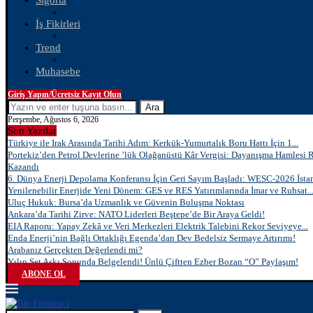
Sigorta
İş Fikirleri
Trend
Muhasebe
Giriş Yapın/Ücretsiz Kayıt Olun
Ara
Perşembe, Ağustos 6, 2026
Son Yazılar
Türkiye ile Irak Arasında Tarihi Adım: Kerkük-Yumurtalık Boru Hattı İçin 1...
Portekiz’den Petrol Devlerine ’lük Olağanüstü Kâr Vergisi: Dayanışma Hamlesi 
Kazandı
6. Dünya Enerji Depolama Konferansı İçin Geri Sayım Başladı: WESC-2026 İstan
Yenilenebilir Enerjide Yeni Dönem: GES ve RES Yatırımlarında İmar ve Ruhsat..
Uluç Hukuk: Bursa’da Uzmanlık ve Güvenin Buluşma Noktası
Ankara’da Tarihi Zirve: NATO Liderleri Beştepe’de Bir Araya Geldi!
EIA Raporu: Yapay Zekâ ve Veri Merkezleri Elektrik Talebini Rekor Seviyeye...
Enda Enerji’nin Bağlı Ortaklığı Egenda’dan Dev Bedelsiz Sermaye Artırımı!
Arabanız Gerçekten Değerlendi mi?
Yılın Set Aşkı Sonunda Belgelendi! Ünlü Çiftten Ezber Bozan “O” Paylaşım!
ABONE OL