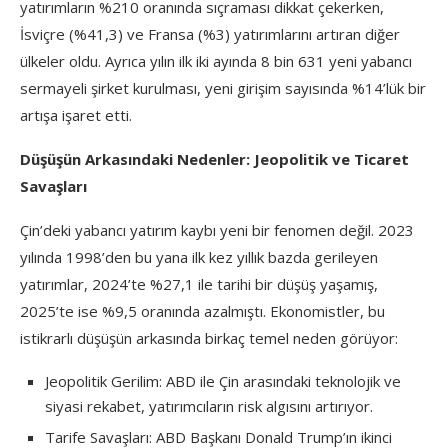
yatırımların %210 oranında sıçraması dikkat çekerken,
İsviçre (%41,3) ve Fransa (%3) yatırımlarını artıran diğer
ülkeler oldu. Ayrıca yılın ilk iki ayında 8 bin 631 yeni yabancı
sermayeli şirket kurulması, yeni girişim sayısında %14’lük bir
artışa işaret etti.
Düşüşün Arkasındaki Nedenler: Jeopolitik ve Ticaret
Savaşları
Çin’deki yabancı yatırım kaybı yeni bir fenomen değil. 2023
yılında 1998’den bu yana ilk kez yıllık bazda gerileyen
yatırımlar, 2024’te %27,1 ile tarihi bir düşüş yaşamış,
2025’te ise %9,5 oranında azalmıştı. Ekonomistler, bu
istikrarlı düşüşün arkasında birkaç temel neden görüyor:
Jeopolitik Gerilim: ABD ile Çin arasındaki teknolojik ve
siyasi rekabet, yatırımcıların risk algısını artırıyor.
Tarife Savaşları: ABD Başkanı Donald Trump’ın ikinci