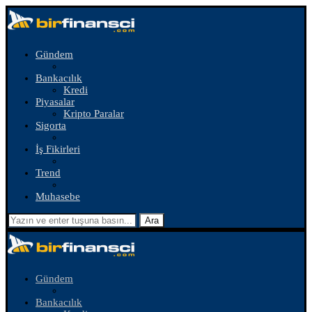
Gündem
Bankacılık
Kredi
Piyasalar
Kripto Paralar
Sigorta
İş Fikirleri
Trend
Muhasebe
Ara
Gündem
Bankacılık