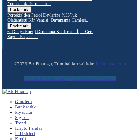
Yumurtalık Boru Hattı...
Bookmark
Portekiz’den Petrol Devlerine %33’lük
Olağanüstü Kâr Vergisi: Dayanışma Hamlesi...
Bookmark
6. Dünya Enerji Depolama Konferansı İçin Geri
Sayım Başladı:...
©2023 Bir Finansçı, Tüm hakları saklıdır.
birfinansci.com
Facebook
Twitter
Instagram
Youtube
Envelope
Gündem
Bankacılık
Piyasalar
Sigorta
Trend
Kripto Paralar
İş Fikirleri
Kredi