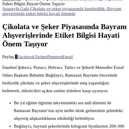
Etiket Bilgisi Hayati Önem Taşıyor
Anasayfa Gıda Çikolata ve şeker piyasasında hareketlilik: Bayram
alışverişinde etiket bilgisi hayati önemde
Çikolata ve Şeker Piyasasında Bayram
Alışverişlerinde Etiket Bilgisi Hayati
Önem Taşıyor
Paylaş
0
Facebook
Twitter
Pinterest
Email
İstanbul Şekerci, Pastacı, Helvacı, Tatlıcı ve Şekerli Mamuller Esnaf
Odası Başkanı Bahattin Buğdaycı, Ramazan Bayramı öncesinde
hediyelik çikolata ve şeker alışverişlerinde artış yaşandığını
belirterek, tüketicileri açıkta satılan ürünlere karşı uyarıyor.
Bu yıl eğitim öğretim takvimindeki ara tatil dönemi ile
Ramazan Bayramı’nın aynı tarihe denk gelmesinin şehirdeki
alışveriş alışkanlıklarını etkilediği belirtiliyor.
Buğdaycı, bayram şekerlerinde kilogram fiyatlarının 200-300