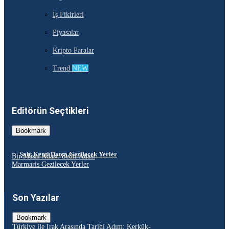
İş Fikirleri
Piyasalar
Kripto Paralar
Trend
NEW
Editörün Seçtikleri
Bookmark
Şair Kenti Datça Gezilecek Yerler
Bir Masal Adası: Sedir Adası
Marmaris Gezilecek Yerler
Son Yazılar
Bookmark
Türkiye ile Irak Arasında Tarihi Adım: Kerkük-