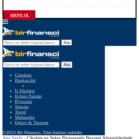
Yılın Set Aşkı Sonunda Belgelendi! Ünlü Çiftten Ezber Bozan “O” Paylaşım!
ABONE OL
Ara
Ara
Gündem
Bankacılık
İş Fikirleri
Kripto Paralar
Piyasalar
Sigorta
Trend
Muhasebe
Dekor & Tasarım
©2023 Bir Finansçı, Tüm hakları saklıdır.
Ana Sayfa
-
Çikolata ve Şeker Piyasasında Bayram Alışverişlerinde