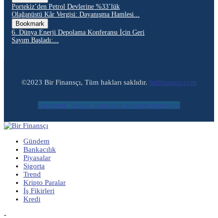
Portekiz’den Petrol Devlerine %33’lük
Olağanüstü Kâr Vergisi: Dayanışma Hamlesi...
Bookmark
6. Dünya Enerji Depolama Konferansı İçin Geri
Sayım Başladı:...
©2023 Bir Finansçı, Tüm hakları saklıdır.
birfinansci.com
Facebook
Twitter
Instagram
Youtube
Envelope
Gündem
Bankacılık
Piyasalar
Sigorta
Trend
Kripto Paralar
İş Fikirleri
Kredi
-