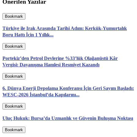
Önerilen Yazılar
Bookmark
Türkiye ile Irak Arasında Tarihi Adım: Kerkük-Yumurtalık
Boru Hattı İçin 1 Yıllık...
Bookmark
Portekiz’den Petrol Devlerine %33’lük Olağanüstü Kâr
Vergisi: Dayanışma Hamlesi Resmiyet Kazandı
Bookmark
6. Dünya Enerji Depolama Konferansı İçin Geri Sayım Başladı:
WESC-2026 İstanbul’da Kapılarını...
Bookmark
Uluç Hukuk: Bursa’da Uzmanlık ve Güvenin Buluşma Noktası
Bookmark