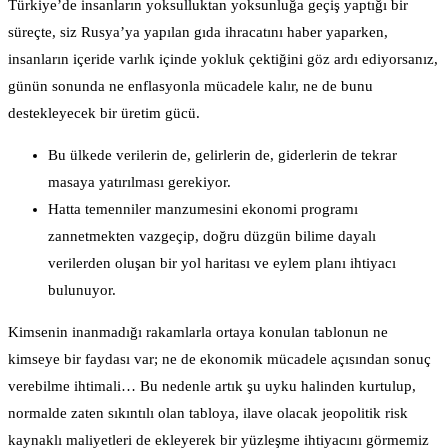
Türkiye’de insanların yoksulluktan yoksunluğa geçiş yaptığı bir
süreçte, siz Rusya’ya yapılan gıda ihracatını haber yaparken,
insanların içeride varlık içinde yokluk çektiğini göz ardı ediyorsanız,
günün sonunda ne enflasyonla mücadele kalır, ne de bunu
destekleyecek bir üretim gücü.
Bu ülkede verilerin de, gelirlerin de, giderlerin de tekrar
masaya yatırılması gerekiyor.
Hatta temenniler manzumesini ekonomi programı
zannetmekten vazgeçip, doğru düzgün bilime dayalı
verilerden oluşan bir yol haritası ve eylem planı ihtiyacı
bulunuyor.
Kimsenin inanmadığı rakamlarla ortaya konulan tablonun ne
kimseye bir faydası var; ne de ekonomik mücadele açısından sonuç
verebilme ihtimali… Bu nedenle artık şu uyku halinden kurtulup,
normalde zaten sıkıntılı olan tabloya, ilave olacak jeopolitik risk
kaynaklı maliyetleri de ekleyerek bir yüzleşme ihtiyacını görmemiz