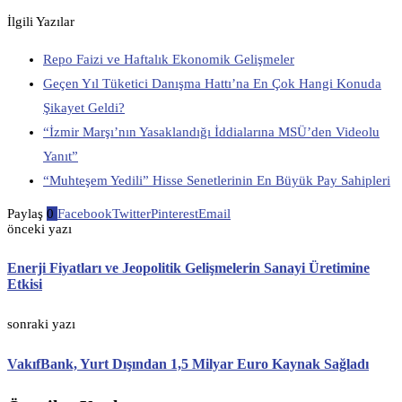
İlgili Yazılar
Repo Faizi ve Haftalık Ekonomik Gelişmeler
Geçen Yıl Tüketici Danışma Hattı’na En Çok Hangi Konuda
Şikayet Geldi?
“İzmir Marşı’nın Yasaklandığı İddialarına MSÜ’den Videolu
Yanıt”
“Muhteşem Yedili” Hisse Senetlerinin En Büyük Pay Sahipleri
Paylaş
0
Facebook
Twitter
Pinterest
Email
önceki yazı
Enerji Fiyatları ve Jeopolitik Gelişmelerin Sanayi Üretimine
Etkisi
sonraki yazı
VakıfBank, Yurt Dışından 1,5 Milyar Euro Kaynak Sağladı