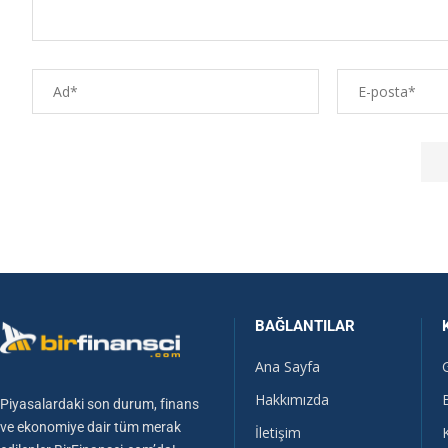
BAĞLANTILAR
Ana Sayfa
Hakkımızda
Piyasalardaki son durum, finans
ve ekonomiye dair tüm merak
İletişim