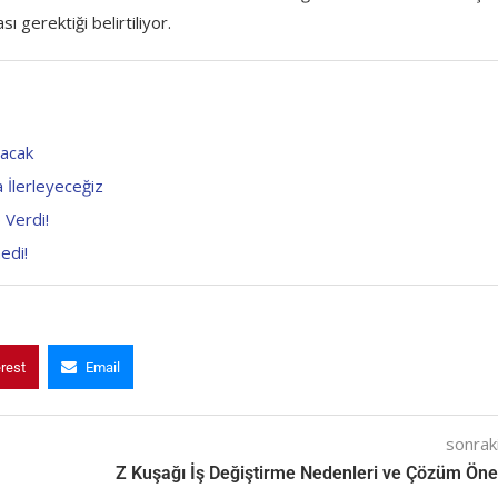
gerektiği belirtiliyor.
racak
 İlerleyeceğiz
 Verdi!
edi!
erest
Email
sonraki
a
Z Kuşağı İş Değiştirme Nedenleri ve Çözüm Öner