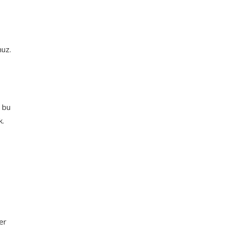
nuz.
e bu
k.
er