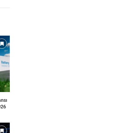
ansı
026