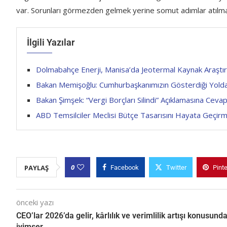
var. Sorunları görmezden gelmek yerine somut adımlar atılması 
İlgili Yazılar
Dolmabahçe Enerji, Manisa’da Jeotermal Kaynak Araştı
Bakan Memişoğlu: Cumhurbaşkanımızın Gösterdiği Yolda
Bakan Şimşek: “Vergi Borçları Silindi” Açıklamasına Cevap
ABD Temsilciler Meclisi Bütçe Tasarısını Hayata Geçirm
0
PAYLAŞ
Facebook
Twitter
Pint
önceki yazı
CEO’lar 2026’da gelir, kârlılık ve verimlilik artışı konusund
iyimser