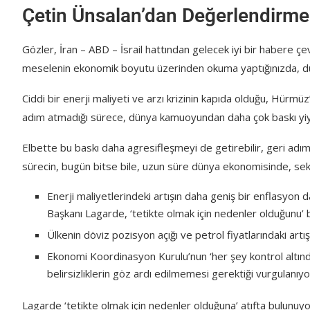
Çetin Ünsalan’dan Değerlendirme:
Gözler, İran – ABD – İsrail hattından gelecek iyi bir habere çev
meselenin ekonomik boyutu üzerinden okuma yaptığınızda, dü
Ciddi bir enerji maliyeti ve arzı krizinin kapıda olduğu, Hürmüz
adım atmadığı sürece, dünya kamuoyundan daha çok baskı yiy
Elbette bu baskı daha agresifleşmeyi de getirebilir, geri adım
sürecin, bugün bitse bile, uzun süre dünya ekonomisinde, sek
Enerji maliyetlerindeki artışın daha geniş bir enflasyo
Başkanı Lagarde, ‘tetikte olmak için nedenler olduğunu’ b
Ülkenin döviz pozisyon açığı ve petrol fiyatlarındaki artı
Ekonomi Koordinasyon Kurulu’nun ‘her şey kontrol altı
belirsizliklerin göz ardı edilmemesi gerektiği vurgulanıyo
Lagarde ‘tetikte olmak için nedenler olduğuna’ atıfta bulunuyo