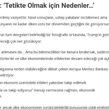
 ‘Tetikte Olmak için Nedenler…’
rilmiş vaziyette. Nasıl sonuçlanır, uzlaşı yakalanır mı bilinmez ama
nyanın ne kadar diken üstü bir dönemden geçtiğini de görüyorsu
’ün tüm dengeleri belirlediği bir fotoğrafın ortasında, Trump’ın geri
eceği çok net gözüküyor.
 atılmasını da… Ama bu bilinmezlikleri bir kenara bırakırsak, sadec
törlerde ve ülke ekonomilerinde etkilerinin devam edeceği çok açı
n dalgasına neden olabileceğine dikkat çeken Avrupa Merkez Bankası
elirtiyor.
şın ekonomi üzerindeki etkileri yakından takip edilmeli.
nda ve takip ediyoruz’ mesajı vermesine rağmen, ekonomik
r.
r ancak ülke ekonomisinin sürdürülebilirliği konusunda ciddi endişel