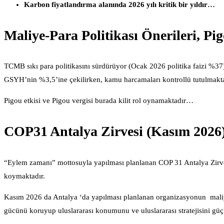
Karbon fiyatlandırma alanında 2026 yılı kritik bir yıldır…
Maliye-Para Politikası Önerileri, Pig
TCMB sıkı para politikasını sürdürüyor (Ocak 2026 politika faizi %37
GSYH’nin %3,5’ine çekilirken, kamu harcamaları kontrollü tutulmakta
Pigou etkisi ve Pigou vergisi burada kilit rol oynamaktadır…
COP31 Antalya Zirvesi (Kasım 2026
“Eylem zamanı” mottosuyla yapılması planlanan COP 31 Antalya Zirvesi, 
koymaktadır.
Kasım 2026 da Antalya ‘da yapılması planlanan organizasyonun maliy
gücünü koruyup uluslararası konumunu ve uluslararası stratejisini güçl