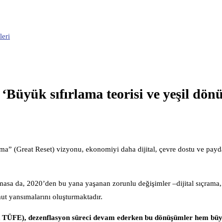
leri
üyük sıfırlama teorisi ve yeşil dö
(Great Reset) vizyonu, ekonomiyi daha dijital, çevre dostu ve payda
sa da, 2020’den bu yana yaşanan zorunlu değişimler –dijital sıçrama, 
ut yansımalarını oluşturmaktadır.
k TÜFE), dezenflasyon süreci devam ederken bu dönüşümler hem büy