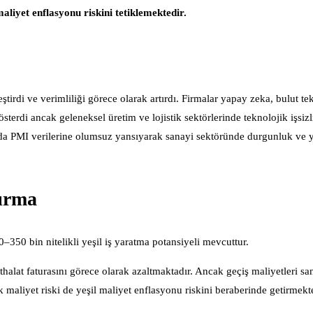
aliyet enflasyonu riskini tetiklemektedir.
ştirdi ve verimliliği görece olarak artırdı. Firmalar yapay zeka, bulut tek
erdi ancak geleneksel üretim ve lojistik sektörlerinde teknolojik işsizli
 da PMI verilerine olumsuz yansıyarak sanayi sektöründe durgunluk ve ye
ırma
–350 bin nitelikli yeşil iş yaratma potansiyeli mevcuttur.
halat faturasını görece olarak azaltmaktadır. Ancak geçiş maliyetleri s
k maliyet riski de yeşil maliyet enflasyonu riskini beraberinde getirmekte