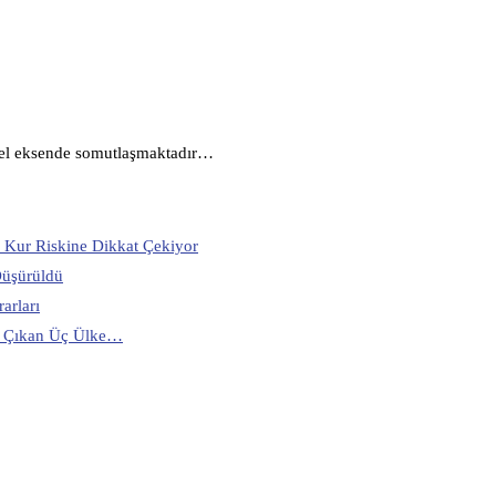
mel eksende somutlaşmaktadır…
s Kur Riskine Dikkat Çekiyor
Düşürüldü
arları
Öne Çıkan Üç Ülke…