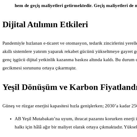
hem de geçiş maliyetleri getirmektedir. Geçiş maliyetleri de m
Dijital Atılımın Etkileri
Pandemiyle hızlanan e-ticaret ve otomasyon, tedarik zincirlerini yerelle
akıllı sistemlere yatırım yaparak rekabet gücünü yükseltmeye gayret göst
genç işgücü dijital yetkinlik kazanma baskısı altında kaldı. Bu durum
gecikmesi sorununu ortaya çıkarmıştır.
Yeşil Dönüşüm ve Karbon Fiyatland
Güneş ve rüzgar enerjisi kapasitesi hızla genişlerken; 2030’a kadar 250
AB Yeşil Mutabakatı’na uyum, ihracat pazarını korurken enerji it
halkı için hâlâ ağır bir maliyet olarak ortaya çıkmaktadır. Yükse