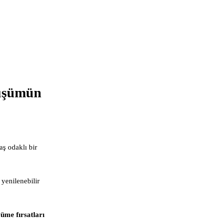
nüşümün
ş odaklı bir
yenilenebilir
üme fırsatları