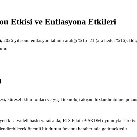
ou Etkisi ve Enflasyona Etkileri
); 2026 yıl sonu enflasyon tahmin aralığı %15–21 (ara hedef %16). Bütç
dır.
)
küresel iklim fonları ve yeşil teknoloji akışını hızlandırabilme potans
eti kısa vadeli baskı yaratsa da, ETS Pilotu + SKDM uyumuyla Türkiye
endirebilecek önemli bir durum fırsatını beraberinde getirmektedir.