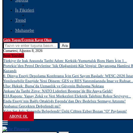
Sigorta
İş Fikirleri
Trend
Muhasebe
Giriş Yapın/Ücretsiz Kayıt Olun
Ara
Cumartesi, Ağustos 8, 2026
Son Yazılar
Türkiye ile Irak Arasında Tarihi Adım: Kerkük-Yumurtalık Boru Hattı İçin 1...
Portekiz’den Petrol Devlerine ’lük Olağanüstü Kâr Vergisi: Dayanışma Hamlesi 
Kazandı
6. Dünya Enerji Depolama Konferansı İçin Geri Sayım Başladı: WESC-2026 İstan
Yenilenebilir Enerjide Yeni Dönem: GES ve RES Yatırımlarında İmar ve Ruhsat..
Uluç Hukuk: Bursa’da Uzmanlık ve Güvenin Buluşma Noktası
Ankara’da Tarihi Zirve: NATO Liderleri Beştepe’de Bir Araya Geldi!
EIA Raporu: Yapay Zekâ ve Veri Merkezleri Elektrik Talebini Rekor Seviyeye...
Enda Enerji’nin Bağlı Ortaklığı Egenda’dan Dev Bedelsiz Sermaye Artırımı!
Arabanız Gerçekten Değerlendi mi?
Yılın Set Aşkı Sonunda Belgelendi! Ünlü Çiftten Ezber Bozan “O” Paylaşım!
ABONE OL