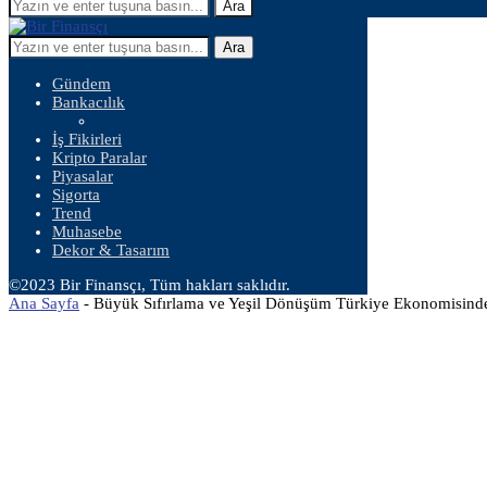
Ara
Ara
Gündem
Bankacılık
İş Fikirleri
Kripto Paralar
Piyasalar
Sigorta
Trend
Muhasebe
Dekor & Tasarım
©2023 Bir Finansçı, Tüm hakları saklıdır.
Ana Sayfa
-
Büyük Sıfırlama ve Yeşil Dönüşüm Türkiye Ekonomisind