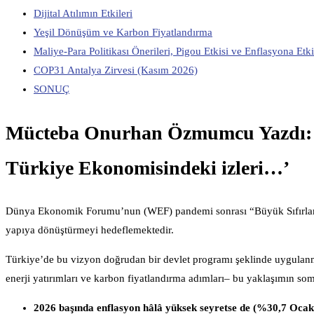
Dijital Atılımın Etkileri
Yeşil Dönüşüm ve Karbon Fiyatlandırma
Maliye-Para Politikası Önerileri, Pigou Etkisi ve Enflasyona Etki
COP31 Antalya Zirvesi (Kasım 2026)
SONUÇ
Mücteba Onurhan Özmumcu Yazdı: ‘B
Türkiye Ekonomisindeki izleri…’
Dünya Ekonomik Forumu’nun (WEF) pandemi sonrası “Büyük Sıfırlama” 
yapıya dönüştürmeyi hedeflemektedir.
Türkiye’de bu vizyon doğrudan bir devlet programı şeklinde uygulanma
enerji yatırımları ve karbon fiyatlandırma adımları– bu yaklaşımın som
2026 başında enflasyon hâlâ yüksek seyretse de (%30,7 Oca