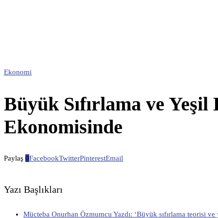
Ekonomi
Büyük Sıfırlama ve Yeşi
Ekonomisinde
Paylaş
0
Facebook
Twitter
Pinterest
Email
Yazı Başlıkları
Mücteba Onurhan Özmumcu Yazdı: ‘Büyük sıfırlama teorisi ve