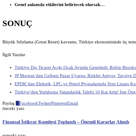
Genel anlamda etkilerini belirtecek olursak…
SONUÇ
Büyük Sıfırlama (Great Reset) kavramı, Türkiye ekonomisinde üç te
İlgili Yazılar
Türkiye Dış Ticaret Açığı Ocak Ayında Genişledi: Robin Brook
JP Morgan’dan Gelişen Pazar Uyarısı: Riskler Artıyor, Tavsiye 
EPDK’dan Elektrik, LPG ve Petrol Piyasalarında Yeni Lisans Kar
Türkiye’den Yurtdışına Vatandaşlık Talebi 10 Kat Arttı! İşte 
Paylaş
0
Facebook
Twitter
Pinterest
Email
önceki yazı
Finansal İstikrar Komitesi Toplandı – Önemli Kararlar Alındı
sonraki yazı