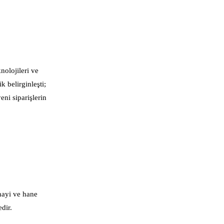
nolojileri ve
k belirginleşti;
ni siparişlerin
anayi ve hane
dir.