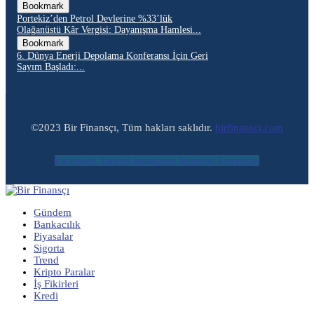
Bookmark
Portekiz’den Petrol Devlerine %33’lük
Olağanüstü Kâr Vergisi: Dayanışma Hamlesi...
Bookmark
6. Dünya Enerji Depolama Konferansı İçin Geri
Sayım Başladı:...
©2023 Bir Finansçı, Tüm hakları saklıdır.
birfinansci.com
Facebook
Twitter
Instagram
Youtube
Envelope
Gündem
Bankacılık
Piyasalar
Sigorta
Trend
Kripto Paralar
İş Fikirleri
Kredi