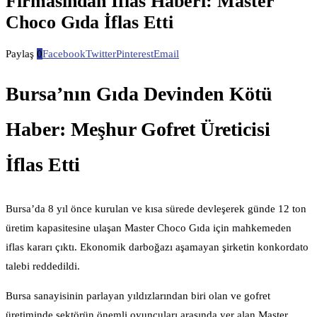
Firmasından İflas Haberi: Master
Choco Gıda İflas Etti
Paylaş
0
Facebook
Twitter
Pinterest
Email
Bursa’nın Gıda Devinden Kötü
Haber: Meşhur Gofret Üreticisi
İflas Etti
Bursa’da 8 yıl önce kurulan ve kısa sürede devleşerek günde 12 ton
üretim kapasitesine ulaşan Master Choco Gıda için mahkemeden
iflas kararı çıktı. Ekonomik darboğazı aşamayan şirketin konkordato
talebi reddedildi.
Bursa sanayisinin parlayan yıldızlarından biri olan ve gofret
üretiminde sektörün önemli oyuncuları arasında yer alan Master