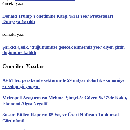
önceki yazı
Donald Trump Yönetimine Karşı ‘Kral Yok’ Protestoları
Dünyaya Yayıldı
sonraki yazı
Şarkıcı Çelik, ‘düğünümüze gelecek kimsemiz yok’ diyen çiftin
düğününe katıldı
Önerilen Yazılar
AVM’ler, perakende sektöründe 59 milyar dolarlık ekonomiye
ev sahipliği yapıyor
Metropoll Araştırması: Mehmet Şimşek’e Güven %27’de Kaldı,
Ekonomi Algısı Negatif
Susam Bülten Raporu: 65 Yaş ve Üzeri Nüfusun Toplumsal
Görünümü