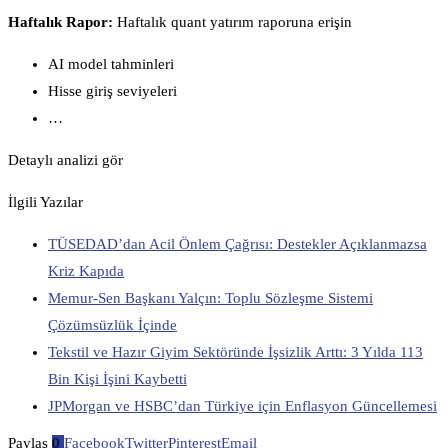
Haftalık Rapor:
Haftalık quant yatırım raporuna erişin
AI model tahminleri
Hisse giriş seviyeleri
…
Detaylı analizi gör
İlgili Yazılar
TÜSEDAD’dan Acil Önlem Çağrısı: Destekler Açıklanmazsa
Kriz Kapıda
Memur-Sen Başkanı Yalçın: Toplu Sözleşme Sistemi
Çözümsüzlük İçinde
Tekstil ve Hazır Giyim Sektöründe İşsizlik Arttı: 3 Yılda 113
Bin Kişi İşini Kaybetti
JPMorgan ve HSBC’dan Türkiye için Enflasyon Güncellemesi
Paylaş
0
Facebook
Twitter
Pinterest
Email