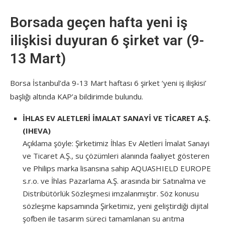
Borsada geçen hafta yeni iş
ilişkisi duyuran 6 şirket var (9-
13 Mart)
Borsa İstanbul’da 9-13 Mart haftası 6 şirket ‘yeni iş ilişkisi’
başlığı altında KAP’a bildirimde bulundu.
İHLAS EV ALETLERİ İMALAT SANAYİ VE TİCARET A.Ş.
(IHEVA)
Açıklama şöyle: Şirketimiz İhlas Ev Aletleri İmalat Sanayi
ve Ticaret A.Ş., su çözümleri alanında faaliyet gösteren
ve Philips marka lisansına sahip AQUASHIELD EUROPE
s.r.o. ve İhlas Pazarlama A.Ş. arasında bir Satınalma ve
Distribütörlük Sözleşmesi imzalanmıştır. Söz konusu
sözleşme kapsamında Şirketimiz, yeni geliştirdiği dijital
şofben ile tasarım süreci tamamlanan su arıtma