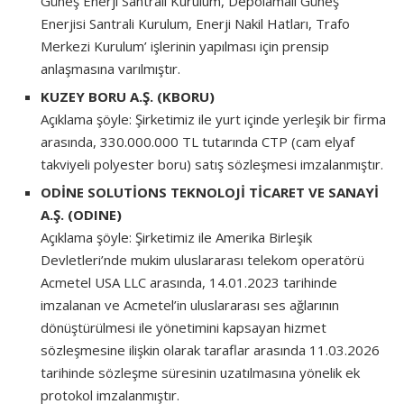
Güneş Enerji Santrali Kurulum, Depolamalı Güneş
Enerjisi Santrali Kurulum, Enerji Nakil Hatları, Trafo
Merkezi Kurulum’ işlerinin yapılması için prensip
anlaşmasına varılmıştır.
KUZEY BORU A.Ş. (KBORU)
Açıklama şöyle: Şirketimiz ile yurt içinde yerleşik bir firma
arasında, 330.000.000 TL tutarında CTP (cam elyaf
takviyeli polyester boru) satış sözleşmesi imzalanmıştır.
ODİNE SOLUTİONS TEKNOLOJİ TİCARET VE SANAYİ
A.Ş. (ODINE)
Açıklama şöyle: Şirketimiz ile Amerika Birleşik
Devletleri’nde mukim uluslararası telekom operatörü
Acmetel USA LLC arasında, 14.01.2023 tarihinde
imzalanan ve Acmetel’in uluslararası ses ağlarının
dönüştürülmesi ile yönetimini kapsayan hizmet
sözleşmesine ilişkin olarak taraflar arasında 11.03.2026
tarihinde sözleşme süresinin uzatılmasına yönelik ek
protokol imzalanmıştır.