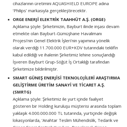
cihazlarının üretimini AQUASHIELD EUROPE adına
‘Philips’ markasıyla gerçekleştirecektir.
ORGE ENERJİ ELEKTRİK TAAHHÜT A.Ş. (ORGE)
Açıklama şöyle: Şirketimizin, Bayburt ilinde inşası devam
etmekte olan Bayburt-Gümüşhane Havalimanı
Projesi’nin Genel Elektrik İşleri’nin yapımına yönelik
olarak verdiği 11.700.000 EUR+KDV tutarındaki teklifin
kabul edildiği ve ihalenin Şirketimiz lehine sonuçlandığı
İşveren Bayburt Grup-Söğüt İş Ortaklığı tarafından
Şirketimize bildirilmiştir.
SMART GÜNEŞ ENERJİSİ TEKNOLOJİLERİ ARAŞTIRMA
GELİŞTİRME ÜRETİM SANAYİ VE TİCARET A.Ş.
(SMRTG)
Açıklama şöyle: Şirketimiz ile yurt içinde faaliyet
gösteren bir Holding kuruluşu müşterisi arasında toplam
yaklaşık 4.000.000.000 TL tutarında, yurtiçinde değişik
lokasyonlarda, ‘Anahtar Teslim Mühendislik, Tedarik ve