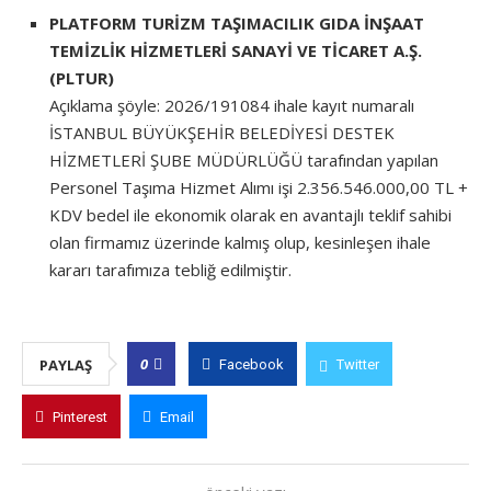
PLATFORM TURİZM TAŞIMACILIK GIDA İNŞAAT
TEMİZLİK HİZMETLERİ SANAYİ VE TİCARET A.Ş.
(PLTUR)
Açıklama şöyle: 2026/191084 ihale kayıt numaralı
İSTANBUL BÜYÜKŞEHİR BELEDİYESİ DESTEK
HİZMETLERİ ŞUBE MÜDÜRLÜĞÜ tarafından yapılan
Personel Taşıma Hizmet Alımı işi 2.356.546.000,00 TL +
KDV bedel ile ekonomik olarak en avantajlı teklif sahibi
olan firmamız üzerinde kalmış olup, kesinleşen ihale
kararı tarafımıza tebliğ edilmiştir.
0
PAYLAŞ
Facebook
Twitter
Pinterest
Email