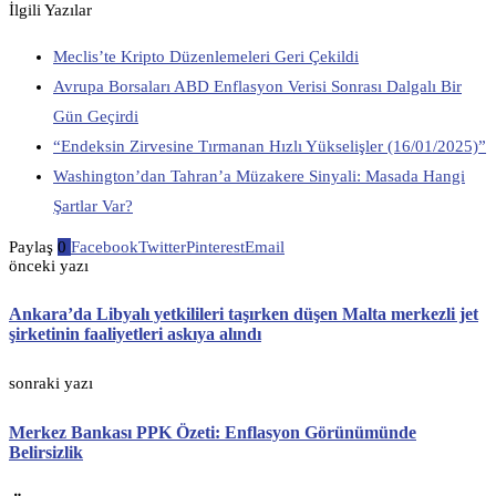
İlgili Yazılar
Meclis’te Kripto Düzenlemeleri Geri Çekildi
Avrupa Borsaları ABD Enflasyon Verisi Sonrası Dalgalı Bir
Gün Geçirdi
“Endeksin Zirvesine Tırmanan Hızlı Yükselişler (16/01/2025)”
Washington’dan Tahran’a Müzakere Sinyali: Masada Hangi
Şartlar Var?
Paylaş
0
Facebook
Twitter
Pinterest
Email
önceki yazı
Ankara’da Libyalı yetkilileri taşırken düşen Malta merkezli jet
şirketinin faaliyetleri askıya alındı
sonraki yazı
Merkez Bankası PPK Özeti: Enflasyon Görünümünde
Belirsizlik