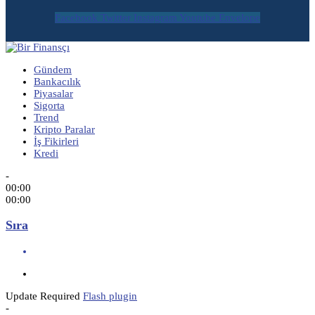
Facebook
Twitter
Instagram
Youtube
Envelope
Gündem
Bankacılık
Piyasalar
Sigorta
Trend
Kripto Paralar
İş Fikirleri
Kredi
-
00:00
00:00
Sıra
Update Required
Flash plugin
-