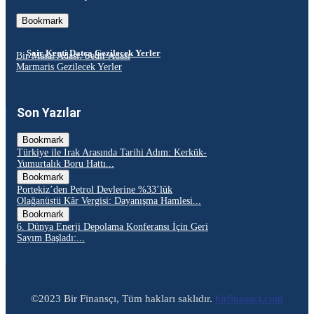
Bookmark
Şair Kenti Datça Gezilecek Yerler
Bir Masal Adası: Sedir Adası
Marmaris Gezilecek Yerler
Son Yazılar
Bookmark
Türkiye ile Irak Arasında Tarihi Adım: Kerkük-
Yumurtalık Boru Hattı...
Bookmark
Portekiz’den Petrol Devlerine %33’lük
Olağanüstü Kâr Vergisi: Dayanışma Hamlesi...
Bookmark
6. Dünya Enerji Depolama Konferansı İçin Geri
Sayım Başladı:...
©2023 Bir Finansçı, Tüm hakları saklıdır.
birfinansci.com