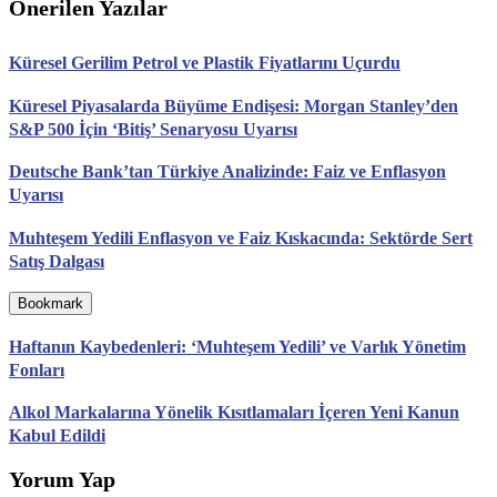
Önerilen Yazılar
Küresel Gerilim Petrol ve Plastik Fiyatlarını Uçurdu
Küresel Piyasalarda Büyüme Endişesi: Morgan Stanley’den
S&P 500 İçin ‘Bitiş’ Senaryosu Uyarısı
Deutsche Bank’tan Türkiye Analizinde: Faiz ve Enflasyon
Uyarısı
Muhteşem Yedili Enflasyon ve Faiz Kıskacında: Sektörde Sert
Satış Dalgası
Bookmark
Haftanın Kaybedenleri: ‘Muhteşem Yedili’ ve Varlık Yönetim
Fonları
Alkol Markalarına Yönelik Kısıtlamaları İçeren Yeni Kanun
Kabul Edildi
Yorum Yap