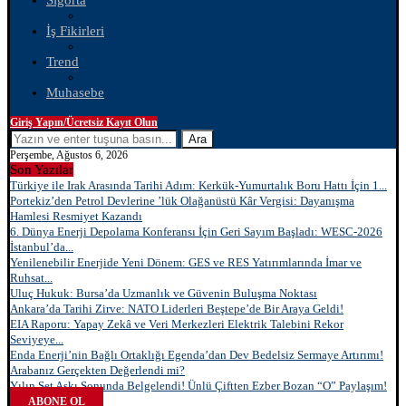
Sigorta
İş Fikirleri
Trend
Muhasebe
Giriş Yapın/Ücretsiz Kayıt Olun
Ara
Perşembe, Ağustos 6, 2026
Son Yazılar
Türkiye ile Irak Arasında Tarihi Adım: Kerkük-Yumurtalık Boru Hattı İçin 1...
Portekiz’den Petrol Devlerine ’lük Olağanüstü Kâr Vergisi: Dayanışma
Hamlesi Resmiyet Kazandı
6. Dünya Enerji Depolama Konferansı İçin Geri Sayım Başladı: WESC-2026
İstanbul’da...
Yenilenebilir Enerjide Yeni Dönem: GES ve RES Yatırımlarında İmar ve
Ruhsat...
Uluç Hukuk: Bursa’da Uzmanlık ve Güvenin Buluşma Noktası
Ankara’da Tarihi Zirve: NATO Liderleri Beştepe’de Bir Araya Geldi!
EIA Raporu: Yapay Zekâ ve Veri Merkezleri Elektrik Talebini Rekor
Seviyeye...
Enda Enerji’nin Bağlı Ortaklığı Egenda’dan Dev Bedelsiz Sermaye Artırımı!
Arabanız Gerçekten Değerlendi mi?
Yılın Set Aşkı Sonunda Belgelendi! Ünlü Çiftten Ezber Bozan “O” Paylaşım!
ABONE OL