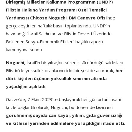
Birleşmiş Milletler Kalkınma Programı’nın (UNDP)
Filistin Halkına Yardım Programı Özel Temsilci
Yardımcısı Chitose Noguchi
,
BM Cenevre Ofisi
‘nde
gerçekleştirilen haftalık basın toplantısında, UNDP’in
hazırladığı “İsrail Saldırıları ve Filistin Devleti Üzerinde
Beklenen Sosyo-Ekonomik Etkiler” başlıklı raporu
kamuoyuna sundu.
Noguchi
, İsrail’in bir yılı aşkın süredir sürdürdüğü saldırıların
Filistin’de yoksulluk oranlarını ciddi bir şekilde artırarak,
her
dört kişiden üçünün yoksulluk sınırının altında
yaşadığını açıkladı
.
Gazze’de, 7 Ekim 2023’te başlayarak her gün artan insani
krizle bağlantılı olarak, Noguchi, bu dönemde
benzeri
görülmemiş sayıda can kaybı, yıkım, gıda güvensizliği
ve kitlesel yerinden edilmelere yol açıldığını ifade etti
.