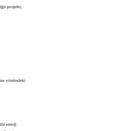
üğü projeler,
etme yönündeki
ir enerji