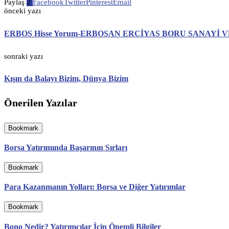
Paylaş
2
Facebook
Twitter
Pinterest
Email
önceki yazı
ERBOS Hisse Yorum-ERBOSAN ERCİYAS BORU SANAYİ 
sonraki yazı
Kışın da Balayı Bizim, Dünya Bizim
Önerilen Yazılar
Bookmark
Borsa Yatırımında Başarının Sırları
Bookmark
Para Kazanmanın Yolları: Borsa ve Diğer Yatırımlar
Bookmark
Bono Nedir? Yatırımcılar İçin Önemli Bilgiler