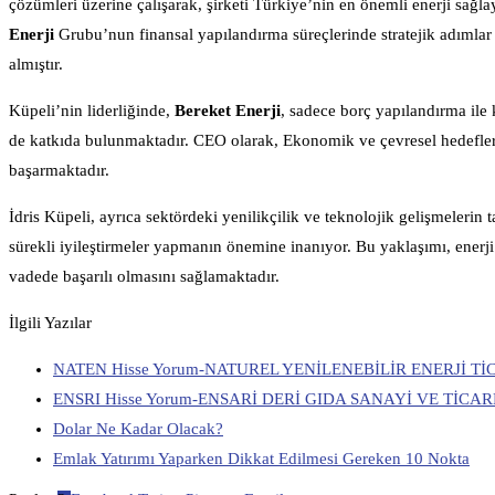
çözümleri üzerine çalışarak, şirketi Türkiye’nin en önemli enerji sağla
Enerji
Grubu’nun finansal yapılandırma süreçlerinde stratejik adımlar 
almıştır.
Küpeli’nin liderliğinde,
Bereket Enerji
, sadece borç yapılandırma ile 
de katkıda bulunmaktadır. CEO olarak, Ekonomik ve çevresel hedefler
başarmaktadır.
İdris Küpeli, ayrıca sektördeki yenilikçilik ve teknolojik gelişmelerin t
sürekli iyileştirmeler yapmanın önemine inanıyor. Bu yaklaşımı, enerji
vadede başarılı olmasını sağlamaktadır.
İlgili Yazılar
NATEN Hisse Yorum-NATUREL YENİLENEBİLİR ENERJİ T
ENSRI Hisse Yorum-ENSARİ DERİ GIDA SANAYİ VE TİCA
Dolar Ne Kadar Olacak?
Emlak Yatırımı Yaparken Dikkat Edilmesi Gereken 10 Nokta