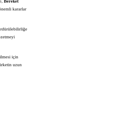
de,
Bereket
önemli kararlar
rdürülebilirliğe
özetmeyi
lmesi için
irketin uzun