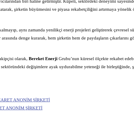
yıcılarından biri haline getirmiştir. Küpeli, sektördeki deneyimi sayesin
atarak, şirketin büyümesini ve piyasa rekabetçiliğini artırmaya yönelik 
kalmayıp, aynı zamanda yenilikçi enerji projeleri geliştirerek çevresel sü
 arasında denge kurarak, hem şirketin hem de paydaşların çıkarlarını g
akipçisi olarak,
Bereket Enerji
Grubu’nun küresel ölçekte rekabet edebi
 sektöründeki değişimlere ayak uydurabilme yeteneği ile birleştiğinde, ş
İCARET ANONİM ŞİRKETİ
RET ANONİM ŞİRKETİ