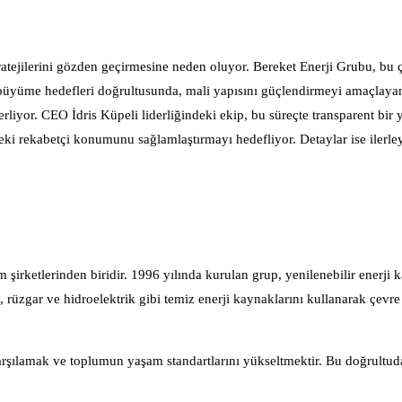
tratejilerini gözden geçirmesine neden oluyor. Bereket Enerji Grubu, bu
ir büyüme hedefleri doğrultusunda, mali yapısını güçlendirmeyi amaçlaya
erliyor. CEO İdris Küpeli liderliğindeki ekip, bu süreçte transparent bir
deki rekabetçi konumunu sağlamlaştırmayı hedefliyor. Detaylar ise ilerl
şirketlerinden biridir. 1996 yılında kurulan grup, yenilenebilir enerji 
ş, rüzgar ve hidroelektrik gibi temiz enerji kaynaklarını kullanarak çevre
ı karşılamak ve toplumun yaşam standartlarını yükseltmektir. Bu doğrultu