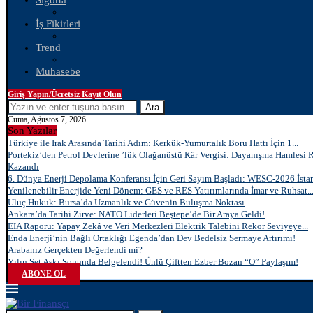
Sigorta
İş Fikirleri
Trend
Muhasebe
Giriş Yapın/Ücretsiz Kayıt Olun
Ara
Cuma, Ağustos 7, 2026
Son Yazılar
Türkiye ile Irak Arasında Tarihi Adım: Kerkük-Yumurtalık Boru Hattı İçin 1...
Portekiz’den Petrol Devlerine ’lük Olağanüstü Kâr Vergisi: Dayanışma Hamlesi 
Kazandı
6. Dünya Enerji Depolama Konferansı İçin Geri Sayım Başladı: WESC-2026 İstan
Yenilenebilir Enerjide Yeni Dönem: GES ve RES Yatırımlarında İmar ve Ruhsat..
Uluç Hukuk: Bursa’da Uzmanlık ve Güvenin Buluşma Noktası
Ankara’da Tarihi Zirve: NATO Liderleri Beştepe’de Bir Araya Geldi!
EIA Raporu: Yapay Zekâ ve Veri Merkezleri Elektrik Talebini Rekor Seviyeye...
Enda Enerji’nin Bağlı Ortaklığı Egenda’dan Dev Bedelsiz Sermaye Artırımı!
Arabanız Gerçekten Değerlendi mi?
Yılın Set Aşkı Sonunda Belgelendi! Ünlü Çiftten Ezber Bozan “O” Paylaşım!
ABONE OL