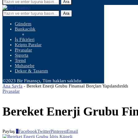
Ara
Ara
Gündem
Bankacılık
İş Fikirleri
Kripto Paralar
Piyasalar
Sigorta
Trend
Muhasebe
Dekor & Tasarım
©2023 Bir Finansçı, Tüm hakları saklıdır.
Ana Sayfa
-
Bereket Enerji Grubu Finansal Borçları Yapılandırıldı
Piyasalar
Bereket Enerji Grubu Fina
Paylaş
2
Facebook
Twitter
Pinterest
Email