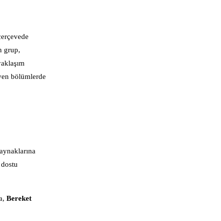
 çerçevede
n grup,
 yaklaşım
eyen bölümlerde
kaynaklarına
 dostu
da,
Bereket