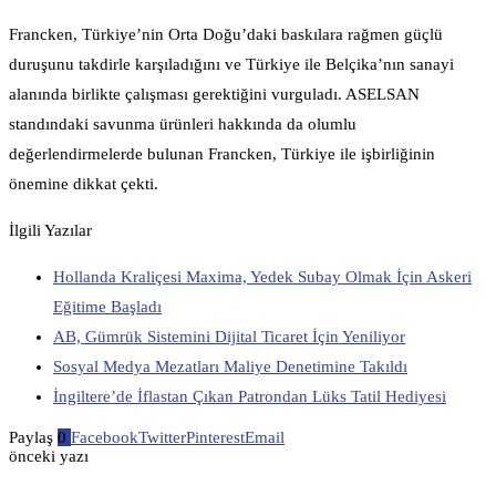
Francken, Türkiye’nin Orta Doğu’daki baskılara rağmen güçlü
duruşunu takdirle karşıladığını ve Türkiye ile Belçika’nın sanayi
alanında birlikte çalışması gerektiğini vurguladı. ASELSAN
standındaki savunma ürünleri hakkında da olumlu
değerlendirmelerde bulunan Francken, Türkiye ile işbirliğinin
önemine dikkat çekti.
İlgili Yazılar
Hollanda Kraliçesi Maxima, Yedek Subay Olmak İçin Askeri
Eğitime Başladı
AB, Gümrük Sistemini Dijital Ticaret İçin Yeniliyor
Sosyal Medya Mezatları Maliye Denetimine Takıldı
İngiltere’de İflastan Çıkan Patrondan Lüks Tatil Hediyesi
Paylaş
0
Facebook
Twitter
Pinterest
Email
önceki yazı