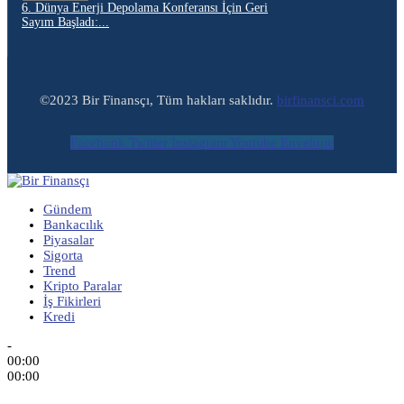
6. Dünya Enerji Depolama Konferansı İçin Geri
Sayım Başladı:...
©2023 Bir Finansçı, Tüm hakları saklıdır.
birfinansci.com
Facebook
Twitter
Instagram
Youtube
Envelope
Gündem
Bankacılık
Piyasalar
Sigorta
Trend
Kripto Paralar
İş Fikirleri
Kredi
-
00:00
00:00