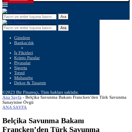
Ara
Ara
Gündem
Bankacılık
İş Fikirleri
Kripto Paralar
Piyasalar
Sigorta
Trend
Muhasebe
Dekor & Tasarım
©2023 Bir Finansçı, Tüm hakları saklıdır.
Ana Sayfa
-
Belçika Savunma Bakanı Francken’den Türk Savunma
Sanayisine Övgü
ANA SAYFA
Belçika Savunma Bakanı
Francken’den Türk Savunma