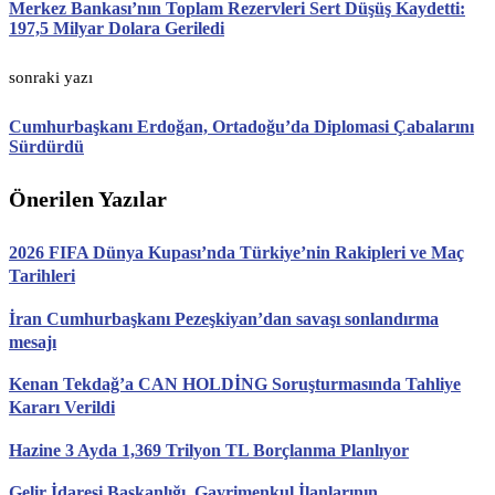
Merkez Bankası’nın Toplam Rezervleri Sert Düşüş Kaydetti:
197,5 Milyar Dolara Geriledi
sonraki yazı
Cumhurbaşkanı Erdoğan, Ortadoğu’da Diplomasi Çabalarını
Sürdürdü
Önerilen Yazılar
2026 FIFA Dünya Kupası’nda Türkiye’nin Rakipleri ve Maç
Tarihleri
İran Cumhurbaşkanı Pezeşkiyan’dan savaşı sonlandırma
mesajı
Kenan Tekdağ’a CAN HOLDİNG Soruşturmasında Tahliye
Kararı Verildi
Hazine 3 Ayda 1,369 Trilyon TL Borçlanma Planlıyor
Gelir İdaresi Başkanlığı, Gayrimenkul İlanlarının