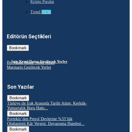
Kripto Paralar
Trend
NEW
Editörün Seçtikleri
Bookmark
Şair Kenti Datça Gezilecek Yerler
Bir Masal Adası: Sedir Adası
Marmaris Gezilecek Yerler
Son Yazılar
Bookmark
Türkiye ile Irak Arasında Tarihi Adım: Kerkük-
Yumurtalık Boru Hattı...
Bookmark
Portekiz’den Petrol Devlerine %33’lük
Olağanüstü Kâr Vergisi: Dayanışma Hamlesi...
Bookmark