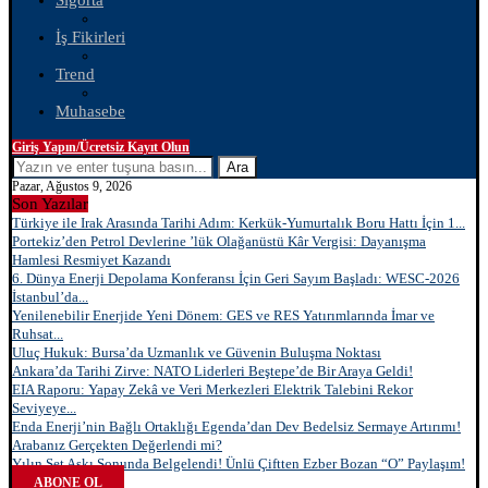
Sigorta
İş Fikirleri
Trend
Muhasebe
Giriş Yapın/Ücretsiz Kayıt Olun
Ara
Pazar, Ağustos 9, 2026
Son Yazılar
Türkiye ile Irak Arasında Tarihi Adım: Kerkük-Yumurtalık Boru Hattı İçin 1...
Portekiz’den Petrol Devlerine ’lük Olağanüstü Kâr Vergisi: Dayanışma
Hamlesi Resmiyet Kazandı
6. Dünya Enerji Depolama Konferansı İçin Geri Sayım Başladı: WESC-2026
İstanbul’da...
Yenilenebilir Enerjide Yeni Dönem: GES ve RES Yatırımlarında İmar ve
Ruhsat...
Uluç Hukuk: Bursa’da Uzmanlık ve Güvenin Buluşma Noktası
Ankara’da Tarihi Zirve: NATO Liderleri Beştepe’de Bir Araya Geldi!
EIA Raporu: Yapay Zekâ ve Veri Merkezleri Elektrik Talebini Rekor
Seviyeye...
Enda Enerji’nin Bağlı Ortaklığı Egenda’dan Dev Bedelsiz Sermaye Artırımı!
Arabanız Gerçekten Değerlendi mi?
Yılın Set Aşkı Sonunda Belgelendi! Ünlü Çiftten Ezber Bozan “O” Paylaşım!
ABONE OL