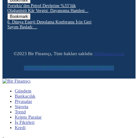
Bookmark
Portekiz’den Petrol Devlerine %33’lük
Olağanüstü Kâr Vergisi: Dayanışma Hamlesi...
Bookmark
6. Dünya Enerji Depolama Konferansı İçin Geri
Sayım Başladı:...
©2023 Bir Finansçı, Tüm hakları saklıdır.
birfinansci.com
Facebook
Twitter
Instagram
Youtube
Envelope
Gündem
Bankacılık
Piyasalar
Sigorta
Trend
Kripto Paralar
İş Fikirleri
Kredi
-