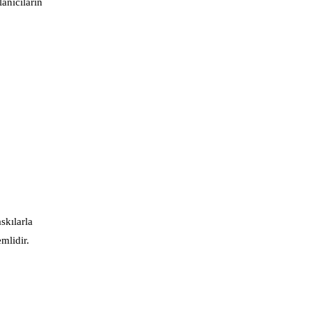
lanıcıların
skılarla
mlidir.