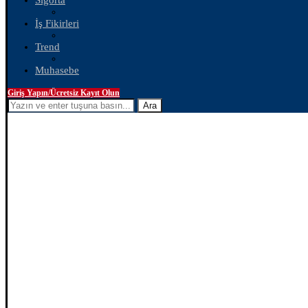
Sigorta
İş Fikirleri
Trend
Muhasebe
Giriş Yapın/Ücretsiz Kayıt Olun
Ara