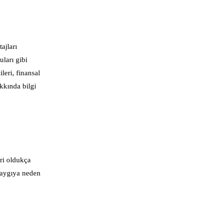
ajları
uları gibi
leri, finansal
kkında bilgi
ri oldukça
 kaygıya neden