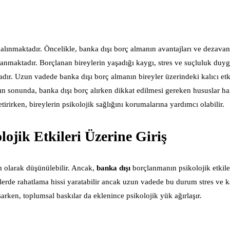
 alınmaktadır. Öncelikle, banka dışı borç almanın avantajları ve dezavant
ulanmaktadır. Borçlanan bireylerin yaşadığı kaygı, stres ve suçluluk duyg
adır. Uzun vadede banka dışı borç almanın bireyler üzerindeki kalıcı etki
nın sonunda, banka dışı borç alırken dikkat edilmesi gereken hususlar ha
tirirken, bireylerin psikolojik sağlığını korumalarına yardımcı olabilir.
ojik Etkileri Üzerine Giriş
üm olarak düşünülebilir. Ancak,
banka dışı
borçlanmanın psikolojik etkile
ylerde rahatlama hissi yaratabilir ancak uzun vadede bu durum stres ve
şarken, toplumsal baskılar da eklenince psikolojik yük ağırlaşır.