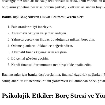
başlangıç faiz oranları ile cazip teklifler sunsalar da, uzun vadede bu o
borçlarını yönetme becerisi, borcun psikolojik etkileri açısından büyük
Banka Dışı Borç Alırken Dikkat Edilmesi Gerekenler
:
Faiz oranlarını iyi inceleyin.
Anlaşmayı okuyun ve şartları anlayın.
Yalnızca gerçekten ihtiyaç duyduğunuz miktarı borç alın.
Ödeme planlarını dikkatlice değerlendirin.
Alternatif finans kaynaklarını araştırın.
Bütçenizi gözden geçirin.
Kendi finansal durumunuzu net bir şekilde analiz edin.
Bazı insanlar için
banka dışı
borçlanma, finansal özgürlük sağlarken, ba
sonuçlanabilir. Bu nedenle, bu tür yöntemleri kullanmadan önce, pot
Psikolojik Etkiler: Borç Stresi ve Yö