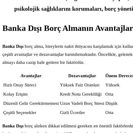
psikolojik sağlıklarını korumaları, borç yönet
Banka Dışı Borç Almanın Avantajları
Banka Dışı
borç alma, bireylerin nakit ihtiyacını karşılamak için kulla
çeşitli avantajlar ve dezavantajlar barındırmaktadır. Öncelikle, gelene
almayı daha cazip hale getiren bir faktördür.
Avantajlar
Dezavantajlar
Önem Dereces
Hızlı Onay Süreci
Yüksek Faiz Oranları
Yüksek
Kolay Erişim
Kredi Notu Gerekliliği
Orta
Düzenli Gelir Gerektirmemesi
Uzun Vadeli Borç Stresi
Düşük
Çeşitli Seçenekler
Gizli Ücretler
Orta
Banka Dışı
borç alırken dikkat edilmesi gereken en önemli faktörlerden