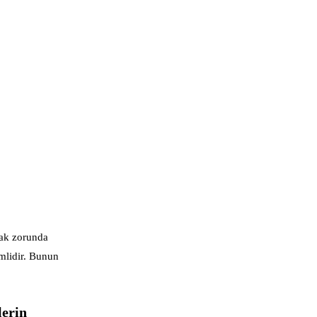
mak zorunda
emlidir. Bunun
lerin