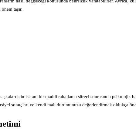
ranların nasıl değişeceği konusunda belirsizlik yaratabilirler. Ayrıca, kul
 önem taşır.
şkaları için ise ani bir maddi rahatlama süreci sonrasında psikolojik ba
ansiyel sonuçları ve kendi mali durumunuzu değerlendirmek oldukça öne
netimi