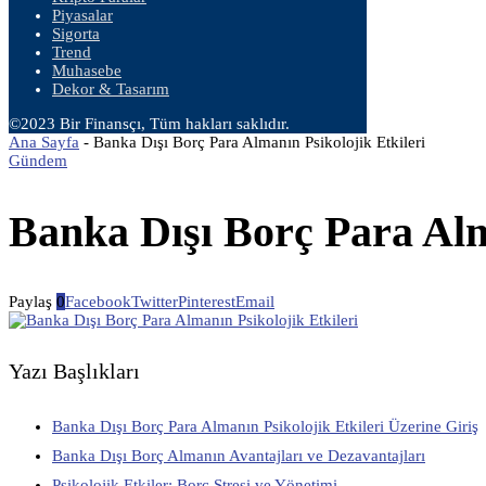
Piyasalar
Sigorta
Trend
Muhasebe
Dekor & Tasarım
©2023 Bir Finansçı, Tüm hakları saklıdır.
Ana Sayfa
-
Banka Dışı Borç Para Almanın Psikolojik Etkileri
Gündem
Banka Dışı Borç Para Alm
Paylaş
0
Facebook
Twitter
Pinterest
Email
Yazı Başlıkları
Banka Dışı Borç Para Almanın Psikolojik Etkileri Üzerine Giriş
Banka Dışı Borç Almanın Avantajları ve Dezavantajları
Psikolojik Etkiler: Borç Stresi ve Yönetimi