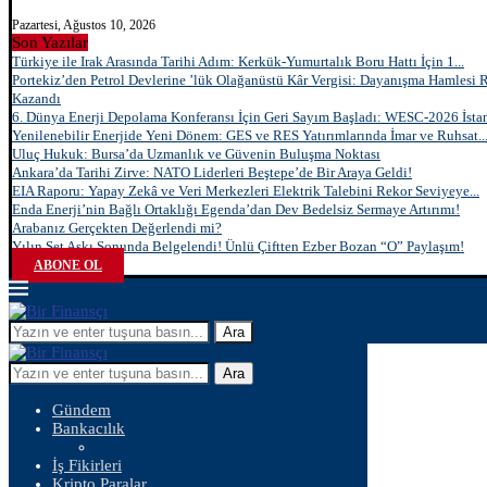
Pazartesi, Ağustos 10, 2026
Son Yazılar
Türkiye ile Irak Arasında Tarihi Adım: Kerkük-Yumurtalık Boru Hattı İçin 1...
Portekiz’den Petrol Devlerine ’lük Olağanüstü Kâr Vergisi: Dayanışma Hamlesi 
Kazandı
6. Dünya Enerji Depolama Konferansı İçin Geri Sayım Başladı: WESC-2026 İstan
Yenilenebilir Enerjide Yeni Dönem: GES ve RES Yatırımlarında İmar ve Ruhsat..
Uluç Hukuk: Bursa’da Uzmanlık ve Güvenin Buluşma Noktası
Ankara’da Tarihi Zirve: NATO Liderleri Beştepe’de Bir Araya Geldi!
EIA Raporu: Yapay Zekâ ve Veri Merkezleri Elektrik Talebini Rekor Seviyeye...
Enda Enerji’nin Bağlı Ortaklığı Egenda’dan Dev Bedelsiz Sermaye Artırımı!
Arabanız Gerçekten Değerlendi mi?
Yılın Set Aşkı Sonunda Belgelendi! Ünlü Çiftten Ezber Bozan “O” Paylaşım!
ABONE OL
Ara
Ara
Gündem
Bankacılık
İş Fikirleri
Kripto Paralar