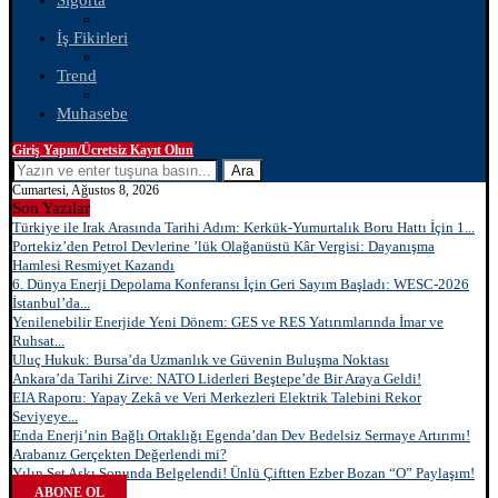
Sigorta
İş Fikirleri
Trend
Muhasebe
Giriş Yapın/Ücretsiz Kayıt Olun
Ara
Cumartesi, Ağustos 8, 2026
Son Yazılar
Türkiye ile Irak Arasında Tarihi Adım: Kerkük-Yumurtalık Boru Hattı İçin 1...
Portekiz’den Petrol Devlerine ’lük Olağanüstü Kâr Vergisi: Dayanışma
Hamlesi Resmiyet Kazandı
6. Dünya Enerji Depolama Konferansı İçin Geri Sayım Başladı: WESC-2026
İstanbul’da...
Yenilenebilir Enerjide Yeni Dönem: GES ve RES Yatırımlarında İmar ve
Ruhsat...
Uluç Hukuk: Bursa’da Uzmanlık ve Güvenin Buluşma Noktası
Ankara’da Tarihi Zirve: NATO Liderleri Beştepe’de Bir Araya Geldi!
EIA Raporu: Yapay Zekâ ve Veri Merkezleri Elektrik Talebini Rekor
Seviyeye...
Enda Enerji’nin Bağlı Ortaklığı Egenda’dan Dev Bedelsiz Sermaye Artırımı!
Arabanız Gerçekten Değerlendi mi?
Yılın Set Aşkı Sonunda Belgelendi! Ünlü Çiftten Ezber Bozan “O” Paylaşım!
ABONE OL