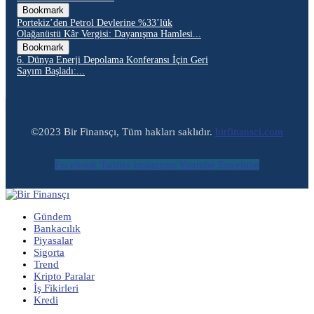
Bookmark
Portekiz’den Petrol Devlerine %33’lük
Olağanüstü Kâr Vergisi: Dayanışma Hamlesi...
Bookmark
6. Dünya Enerji Depolama Konferansı İçin Geri
Sayım Başladı:...
©2023 Bir Finansçı, Tüm hakları saklıdır.
birfinansci.com
Facebook
Twitter
Instagram
Youtube
Envelope
Gündem
Bankacılık
Piyasalar
Sigorta
Trend
Kripto Paralar
İş Fikirleri
Kredi