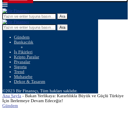
Ara
Ara
Gündem
Bankacılık
İş Fikirleri
Kripto Paralar
Piyasalar
Sigorta
Trend
Muhasebe
Dekor & Tasarım
©2023 Bir Finansçı, Tüm hakları saklıdır.
Ana Sayfa
-
Bakan Yerlikaya: Kararlılıkla Büyük ve Güçlü Türkiye
İçin İlerlemeye Devam Edeceğiz!
Gündem