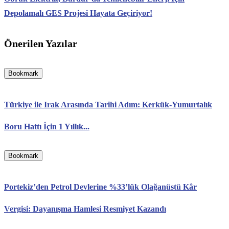
Depolamalı GES Projesi Hayata Geçiriyor!
Önerilen Yazılar
Bookmark
Türkiye ile Irak Arasında Tarihi Adım: Kerkük-Yumurtalık
Boru Hattı İçin 1 Yıllık...
Bookmark
Portekiz’den Petrol Devlerine %33’lük Olağanüstü Kâr
Vergisi: Dayanışma Hamlesi Resmiyet Kazandı