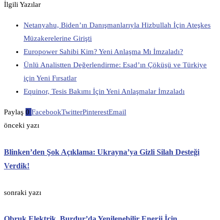
İlgili Yazılar
Netanyahu, Biden’ın Danışmanlarıyla Hizbullah İçin Ateşkes
Müzakerelerine Girişti
Europower Sahibi Kim? Yeni Anlaşma Mı İmzaladı?
Ünlü Analistten Değerlendirme: Esad’ın Çöküşü ve Türkiye
için Yeni Fırsatlar
Equinor, Tesis Bakımı İçin Yeni Anlaşmalar İmzaladı
Paylaş
0
Facebook
Twitter
Pinterest
Email
önceki yazı
Blinken’den Şok Açıklama: Ukrayna’ya Gizli Silah Desteği
Verdik!
sonraki yazı
Obruk Elektrik, Burdur’da Yenilenebilir Enerji İçin