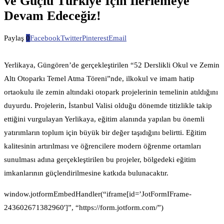
ve Güçlü Türkiye İçin İlerlemeye
Devam Edeceğiz!
Paylaş
0
Facebook
Twitter
Pinterest
Email
Yerlikaya, Güngören’de gerçekleştirilen “52 Derslikli Okul ve Zemin
Altı Otoparkı Temel Atma Töreni”nde, ilkokul ve imam hatip
ortaokulu ile zemin altındaki otopark projelerinin temelinin atıldığını
duyurdu. Projelerin, İstanbul Valisi olduğu dönemde titizlikle takip
ettiğini vurgulayan Yerlikaya, eğitim alanında yapılan bu önemli
yatırımların toplum için büyük bir değer taşıdığını belirtti. Eğitim
kalitesinin artırılması ve öğrencilere modern öğrenme ortamları
sunulması adına gerçekleştirilen bu projeler, bölgedeki eğitim
imkanlarının güçlendirilmesine katkıda bulunacaktır.
window.jotformEmbedHandler(“iframe[id=’JotFormIFrame-
243602671382960′]”, “https://form.jotform.com/”)