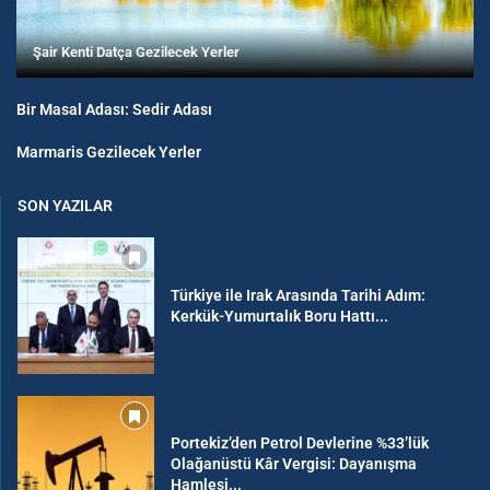
Şair Kenti Datça Gezilecek Yerler
Bir Masal Adası: Sedir Adası
Marmaris Gezilecek Yerler
SON YAZILAR
Türkiye ile Irak Arasında Tarihi Adım:
Kerkük-Yumurtalık Boru Hattı...
Portekiz’den Petrol Devlerine %33’lük
Olağanüstü Kâr Vergisi: Dayanışma
Hamlesi...