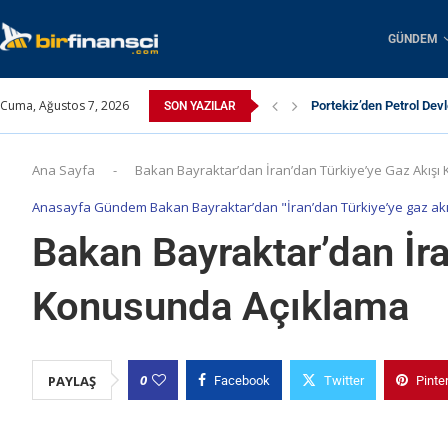
GÜNDEM
Cuma, Ağustos 7, 2026
Portekiz’den Petrol Dev
SON YAZILAR
6. Dünya Enerji Depolam
Yenilenebilir Enerjide 
Uluç Hukuk: Bursa’da U
Ankara’da Tarihi Zirve: 
EIA Raporu: Yapay Zekâ 
Enda Enerji’nin Bağlı Or
Arabanız Gerçekten Değ
Yılın Set Aşkı Sonunda 
Ana Sayfa
-
Bakan Bayraktar’dan İran’dan Türkiye’ye Gaz Akış
Anasayfa Gündem Bakan Bayraktar’dan "İran’dan Türkiye’ye gaz akışı 
Bakan Bayraktar’dan İra
Konusunda Açıklama
0
PAYLAŞ
Facebook
Twitter
Pinte