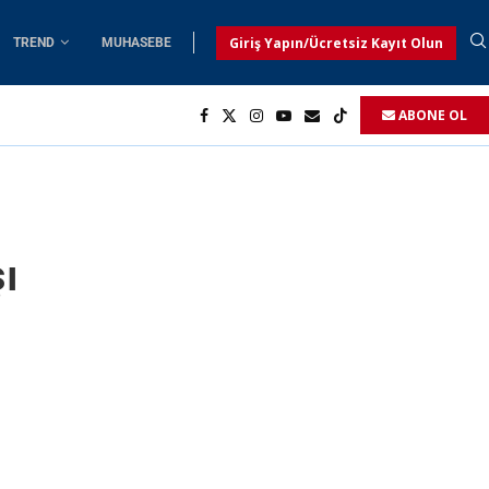
Giriş Yapın/Ücretsiz Kayıt Olun
TREND
MUHASEBE
ABONE OL
ı