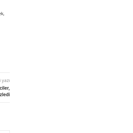
ek,
 yazı
iler,
zledi