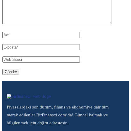
Piyasalardaki son durum, finans ve ekonomiye dair tüm
merak edilenler BirFinansci.com’da! Güncel kalmak ve
bilgilenmek için doğru adrestesin.