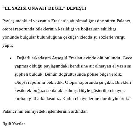
“EL YAZISI ONA AİT DEĞİL” DEMİŞTİ
Paylaşımdaki el yazısının Eraslan’a ait olmadığını öne süren Palancı,
otopsi raporunda bileklerinin kesildiği ve boğazının sıkıldığı
yönünde bulgular bulunduğuna çektiği videoda şu sözlerle vurgu
yaptı:
“Değerli arkadaşım Ayşegül Eraslan evinde ölü bulundu. Gece
yapmış olduğu paylaşımdaki kendisine ait olmayan el yazısını
şüpheli bulduk. Bunun doğrultusunda polise bilgi verdik.
Otopsi raporunu bekledik. Otopsi raporunda şu çıktı: Bilekleri
kesilerek boğazı sıkılarak asılmış. Böyle gösterilip cinayete
kurban gitti arkadaşımız. Kadın cinayetlerine dur deyin artık.”
Palancı’nın emniyetteki işlemlerinin ardından
İlgili Yazılar