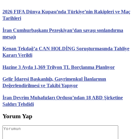
2026 FIFA Dünya Kupası’nda Türkiye’nin Rakipleri ve Maç
Tarihleri
İran Cumhurbaşkanı Pezeşkiyan’dan savaşı sonlandırma
mesajı
Kenan Tekdağ’a CAN HOLDİNG Soruşturmasında Tahliye
Kararı Verildi
Hazine 3 Ayda 1,369 Trilyon TL Borçlanma Planlıyor
Gelir İdaresi Başkanlığı, Gayrimenkul İlanlarının
Değerlendirilmesi ve Takibi Yapıyor
İran Devrim Muhafızları Ordusu’ndan 18 ABD Şirketine
Saldırı Tehdidi
Yorum Yap