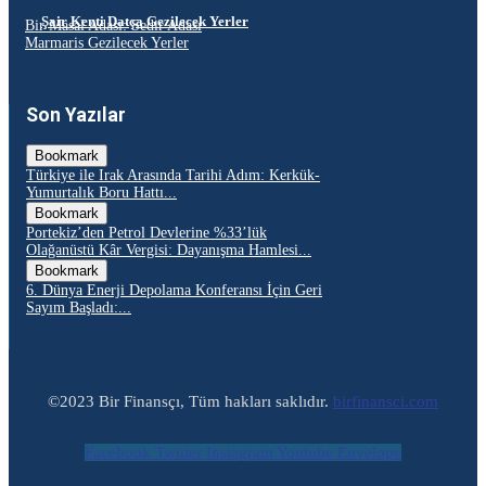
Şair Kenti Datça Gezilecek Yerler
Bir Masal Adası: Sedir Adası
Marmaris Gezilecek Yerler
Son Yazılar
Bookmark
Türkiye ile Irak Arasında Tarihi Adım: Kerkük-
Yumurtalık Boru Hattı...
Bookmark
Portekiz’den Petrol Devlerine %33’lük
Olağanüstü Kâr Vergisi: Dayanışma Hamlesi...
Bookmark
6. Dünya Enerji Depolama Konferansı İçin Geri
Sayım Başladı:...
©2023 Bir Finansçı, Tüm hakları saklıdır.
birfinansci.com
Facebook
Twitter
Instagram
Youtube
Envelope