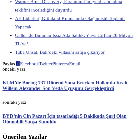
Warner Bros. Discovery, Paramount’un yeni satın alma
teklifini incelediğini duyurdu
AB Liderleri, Grönland Konusunda Olağanüstü Toplantı
Yapacak
Galler’de Bulunan İssiz Ada Satılık: Ynys Gifftan 20 Milyon
TL’ye!
Tuba Ünsal, Bali’deki villasını satışa çıkarıyor
Paylaş
0
Facebook
Twitter
Pinterest
Email
önceki yazı
KLM’de Boeing 737 Dönemi Sona Ererken Hollanda Kralı
Willem-Alexander Son Veda Uçuşunu Gerçekleştirdi
sonraki yazı
BYD’nin Çin Pazarı İçin tasarladığı 5 Dakikada Şarj Olan
Otomobili Satışa Sunuldu
Önerilen Yazılar