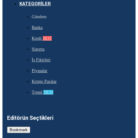
KATEGORILER
Gündem
Banka
Kredi
HOT
Sigorta
İş Fikirleri
Piyasalar
Kripto Paralar
Trend
NEW
Editörün Seçtikleri
Bookmark