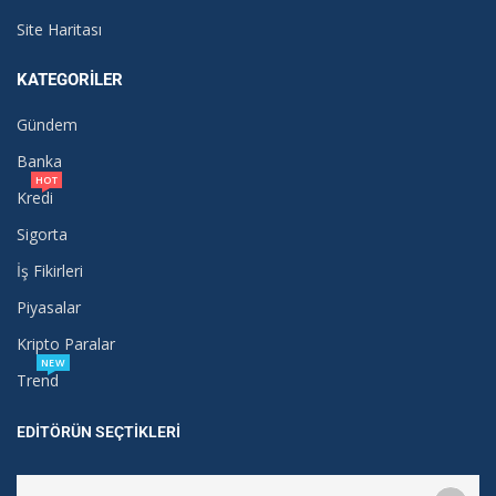
Site Haritası
KATEGORILER
Gündem
Banka
HOT
Kredi
Sigorta
İş Fikirleri
Piyasalar
Kripto Paralar
NEW
Trend
EDITÖRÜN SEÇTIKLERI