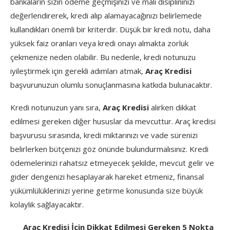
bankaların sizin ödeme geçmişinizi ve mali disiplininizi
değerlendirerek, kredi alıp alamayacağınızı belirlemede
kullandıkları önemli bir kriterdir. Düşük bir kredi notu, daha
yüksek faiz oranları veya kredi onayı almakta zorluk
çekmenize neden olabilir. Bu nedenle, kredi notunuzu
iyileştirmek için gerekli adımları atmak,
Araç Kredisi
başvurunuzun olumlu sonuçlanmasına katkıda bulunacaktır.
Kredi notunuzun yanı sıra,
Araç Kredisi
alırken dikkat
edilmesi gereken diğer hususlar da mevcuttur. Araç kredisi
başvurusu sırasında, kredi miktarınızı ve vade sürenizi
belirlerken bütçenizi göz önünde bulundurmalısınız. Kredi
ödemelerinizi rahatsız etmeyecek şekilde, mevcut gelir ve
gider dengenizi hesaplayarak hareket etmeniz, finansal
yükümlülüklerinizi yerine getirme konusunda size büyük
kolaylık sağlayacaktır.
Araç Kredisi İçin Dikkat Edilmesi Gereken 5 Nokta