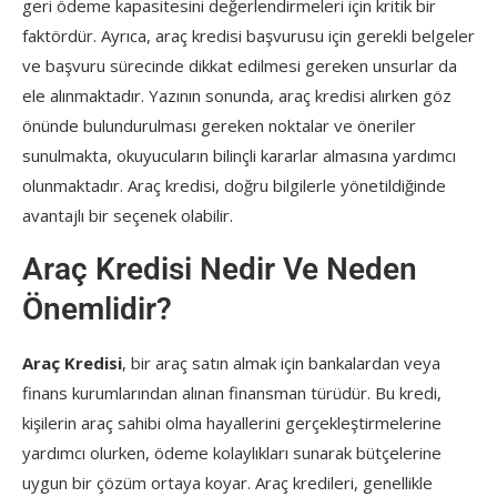
geri ödeme kapasitesini değerlendirmeleri için kritik bir
faktördür. Ayrıca, araç kredisi başvurusu için gerekli belgeler
ve başvuru sürecinde dikkat edilmesi gereken unsurlar da
ele alınmaktadır. Yazının sonunda, araç kredisi alırken göz
önünde bulundurulması gereken noktalar ve öneriler
sunulmakta, okuyucuların bilinçli kararlar almasına yardımcı
olunmaktadır. Araç kredisi, doğru bilgilerle yönetildiğinde
avantajlı bir seçenek olabilir.
Araç Kredisi Nedir Ve Neden
Önemlidir?
Araç Kredisi
, bir araç satın almak için bankalardan veya
finans kurumlarından alınan finansman türüdür. Bu kredi,
kişilerin araç sahibi olma hayallerini gerçekleştirmelerine
yardımcı olurken, ödeme kolaylıkları sunarak bütçelerine
uygun bir çözüm ortaya koyar. Araç kredileri, genellikle