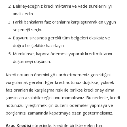
Belirleyeceğiniz kredi miktarını ve vade sürelerini iyi
analiz edin.
Farklı bankaların faiz oranlarını karşılaştırarak en uygun
seçeneği seçin.
Başvuru sırasında gerekli tüm belgeleri eksiksiz ve
doğru bir şekilde hazırlayın.
Mümkünse, kapora ödemesi yaparak kredi miktarını
düşürmeyi düşünün.
Kredi notunun önemini göz ardı etmemeniz gerektiğini
vurgulamak gerekir. Eğer kredi notunuz düşükse, yüksek
faiz oranları ile karşılaşma riski ile birlikte kredi onay alma
şansınızın azalabileceğini unutmamalısınız. Bu nedenle, kredi
notunuzu iyileştirmek için düzenli ödemeler yapmaya ve
borçlarınızı zamanında kapatmaya özen göstermelisiniz.
Araç Kredisi
sürecinde, kredi ile birlikte gelen tüm