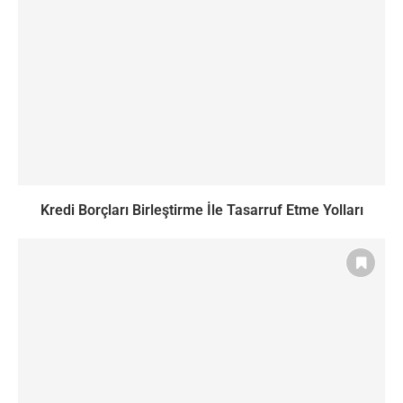
Kredi Borçları Birleştirme İle Tasarruf Etme Yolları