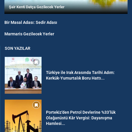
Şair Kenti Datça Gezilecek Yerler
Bir Masal Adası: Sedir Adası
Marmaris Gezilecek Yerler
SON YAZILAR
Türkiye ile Irak Arasında Tarihi Adım:
Kerkük-Yumurtalık Boru Hattı...
Portekiz’den Petrol Devlerine %33’lük
Olağanüstü Kâr Vergisi: Dayanışma
Hamlesi...