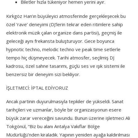
Biletler hızla tükeniyor hemen yerini ayır.
Kırkgöz Han’ın büyüleyici atmosferinde gerçekleşecek bu
özel ‘rave’ deneyimi (DJ’lerin tekrar eden ritimlere sahip
elektronik müzik çalan organize dans partisi), geçmiş ile
geleceği aynı frekansta buluşturuyor. Gece boyunca
hypnotic techno, melodic techno ve peak time setlerle
tempo hiç düşmeyecek. Tarihi atmosfer, seçilmiş DJ
kadrosu, özel sahne tasarımı, güçlü ses ve ışık sistemi ile
benzersiz bir deneyim sizi bekliyor.
İŞLETMECİ: İPTAL EDİYORUZ
Ancak partinin duyurulmasıyla tepkiler de yükseldi. Sanat
tarihçileri ve uzmanlar, böyle bir organizasyonun esere
büyük zarar vereceğini savundu. Bunun üzerine işletmeci Ali
Tokgönül, “Biz bu alanı Antalya Vakıflar Bölge
Müdürlüğü’nden kiraladık. Yapının yeniden ayağa kaldırılması