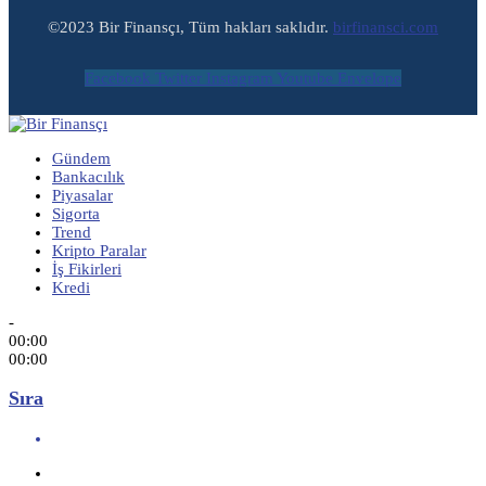
©2023 Bir Finansçı, Tüm hakları saklıdır.
birfinansci.com
Facebook
Twitter
Instagram
Youtube
Envelope
Gündem
Bankacılık
Piyasalar
Sigorta
Trend
Kripto Paralar
İş Fikirleri
Kredi
-
00:00
00:00
Sıra