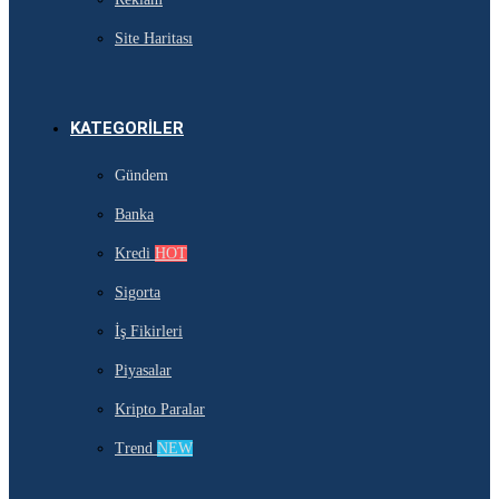
Site Haritası
KATEGORILER
Gündem
Banka
Kredi
HOT
Sigorta
İş Fikirleri
Piyasalar
Kripto Paralar
Trend
NEW