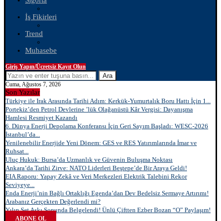
Sigorta
İş Fikirleri
Trend
Muhasebe
Giriş Yapın/Ücretsiz Kayıt Olun
Ara
Cuma, Ağustos 7, 2026
Son Yazılar
Türkiye ile Irak Arasında Tarihi Adım: Kerkük-Yumurtalık Boru Hattı İçin 1...
Portekiz’den Petrol Devlerine ’lük Olağanüstü Kâr Vergisi: Dayanışma
Hamlesi Resmiyet Kazandı
6. Dünya Enerji Depolama Konferansı İçin Geri Sayım Başladı: WESC-2026
İstanbul’da...
Yenilenebilir Enerjide Yeni Dönem: GES ve RES Yatırımlarında İmar ve
Ruhsat...
Uluç Hukuk: Bursa’da Uzmanlık ve Güvenin Buluşma Noktası
Ankara’da Tarihi Zirve: NATO Liderleri Beştepe’de Bir Araya Geldi!
EIA Raporu: Yapay Zekâ ve Veri Merkezleri Elektrik Talebini Rekor
Seviyeye...
Enda Enerji’nin Bağlı Ortaklığı Egenda’dan Dev Bedelsiz Sermaye Artırımı!
Arabanız Gerçekten Değerlendi mi?
Yılın Set Aşkı Sonunda Belgelendi! Ünlü Çiftten Ezber Bozan “O” Paylaşım!
ABONE OL