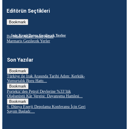
Editörün Seçtikleri
Bookmark
Şair Kenti Datça Gezilecek Yerler
Bir Masal Adası: Sedir Adası
Marmaris Gezilecek Yerler
Son Yazılar
Bookmark
Türkiye ile Irak Arasında Tarihi Adım: Kerkük-
Yumurtalık Boru Hattı...
Bookmark
Portekiz’den Petrol Devlerine %33’lük
Olağanüstü Kâr Vergisi: Dayanışma Hamlesi...
Bookmark
6. Dünya Enerji Depolama Konferansı İçin Geri
Sayım Başladı:...