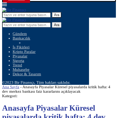
Ara
Ara
Gündem
Bankacılık
İş Fikirleri
Kripto Paralar
Piyasalar
Sigorta
Trend
Muhasebe
Dekor & Tasarım
©2023 Bir Finansçı, Tüm hakları saklıdır.
Ana Sayfa
-
Anasayfa Piyasalar Küresel piyasalarda kritik hafta: 4
dev merkez bankası faiz kararlarını açıklayacak
Kategori:
Anasayfa Piyasalar Küresel
piyasalarda kritik hafta: 4 dev