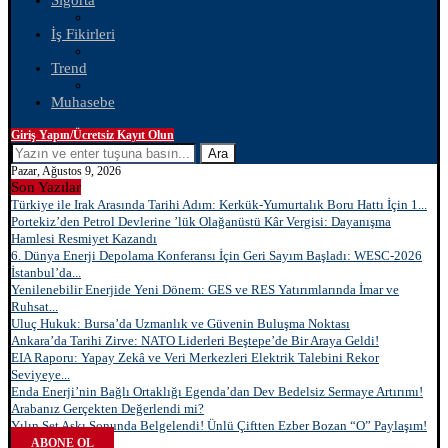
Sigorta
İş Fikirleri
Trend
Muhasebe
Giriş Yapın/Ücretsiz Kayıt Olun
Ara
Pazar, Ağustos 9, 2026
Son Yazılar
Türkiye ile Irak Arasında Tarihi Adım: Kerkük-Yumurtalık Boru Hattı İçin 1...
Portekiz’den Petrol Devlerine ’lük Olağanüstü Kâr Vergisi: Dayanışma
Hamlesi Resmiyet Kazandı
6. Dünya Enerji Depolama Konferansı İçin Geri Sayım Başladı: WESC-2026
İstanbul’da...
Yenilenebilir Enerjide Yeni Dönem: GES ve RES Yatırımlarında İmar ve
Ruhsat...
Uluç Hukuk: Bursa’da Uzmanlık ve Güvenin Buluşma Noktası
Ankara’da Tarihi Zirve: NATO Liderleri Beştepe’de Bir Araya Geldi!
EIA Raporu: Yapay Zekâ ve Veri Merkezleri Elektrik Talebini Rekor
Seviyeye...
Enda Enerji’nin Bağlı Ortaklığı Egenda’dan Dev Bedelsiz Sermaye Artırımı!
Arabanız Gerçekten Değerlendi mi?
Yılın Set Aşkı Sonunda Belgelendi! Ünlü Çiftten Ezber Bozan “O” Paylaşım!
ABONE OL