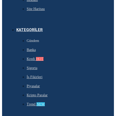
Site Haritası
KATEGORILER
Gündem
Banka
Kredi
HOT
Sigorta
İş Fikirleri
Piyasalar
Kripto Paralar
Trend
NEW