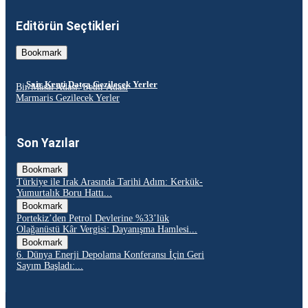
Editörün Seçtikleri
Bookmark
Şair Kenti Datça Gezilecek Yerler
Bir Masal Adası: Sedir Adası
Marmaris Gezilecek Yerler
Son Yazılar
Bookmark
Türkiye ile Irak Arasında Tarihi Adım: Kerkük-
Yumurtalık Boru Hattı...
Bookmark
Portekiz’den Petrol Devlerine %33’lük
Olağanüstü Kâr Vergisi: Dayanışma Hamlesi...
Bookmark
6. Dünya Enerji Depolama Konferansı İçin Geri
Sayım Başladı:...