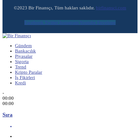
©2023 Bir Finansçı, Tüm hakları saklıdır.
birfinansci.com
Facebook
Twitter
Instagram
Youtube
Envelope
Gündem
Bankacılık
Piyasalar
Sigorta
Trend
Kripto Paralar
İş Fikirleri
Kredi
-
00:00
00:00
Sıra