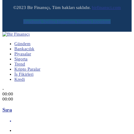
©2023 Bir Finansçı, Tüm hakları saklıdır.
birfinansci.com
Facebook
Twitter
Instagram
Youtube
Envelope
Gündem
Bankacılık
Piyasalar
Sigorta
Trend
Kripto Paralar
İş Fikirleri
Kredi
-
00:00
00:00
Sıra