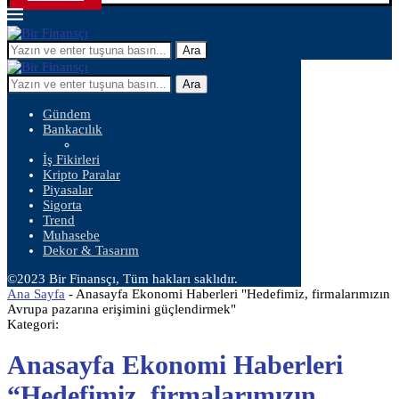
Ara
Ara
Gündem
Bankacılık
İş Fikirleri
Kripto Paralar
Piyasalar
Sigorta
Trend
Muhasebe
Dekor & Tasarım
©2023 Bir Finansçı, Tüm hakları saklıdır.
Ana Sayfa
-
Anasayfa Ekonomi Haberleri "Hedefimiz, firmalarımızın
Avrupa pazarına erişimini güçlendirmek"
Kategori:
Anasayfa Ekonomi Haberleri
“Hedefimiz, firmalarımızın