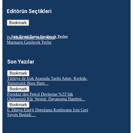
Editörün Seçtikleri
Bookmark
Şair Kenti Datça Gezilecek Yerler
Bir Masal Adası: Sedir Adası
Marmaris Gezilecek Yerler
Son Yazılar
Bookmark
Türkiye ile Irak Arasında Tarihi Adım: Kerkük-
Yumurtalık Boru Hattı...
Bookmark
Portekiz’den Petrol Devlerine %33’lük
Olağanüstü Kâr Vergisi: Dayanışma Hamlesi...
Bookmark
6. Dünya Enerji Depolama Konferansı İçin Geri
Sayım Başladı:...