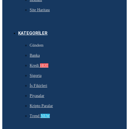
Site Haritası
KATEGORILER
Gündem
Banka
Kredi
HOT
Sigorta
İş Fikirleri
Piyasalar
Kripto Paralar
Trend
NEW