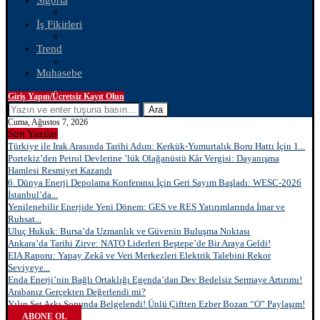
Sigorta
İş Fikirleri
Trend
Muhasebe
Giriş Yapın/Ücretsiz Kayıt Olun
Ara
Cuma, Ağustos 7, 2026
Son Yazılar
Türkiye ile Irak Arasında Tarihi Adım: Kerkük-Yumurtalık Boru Hattı İçin 1...
Portekiz’den Petrol Devlerine ’lük Olağanüstü Kâr Vergisi: Dayanışma
Hamlesi Resmiyet Kazandı
6. Dünya Enerji Depolama Konferansı İçin Geri Sayım Başladı: WESC-2026
İstanbul’da...
Yenilenebilir Enerjide Yeni Dönem: GES ve RES Yatırımlarında İmar ve
Ruhsat...
Uluç Hukuk: Bursa’da Uzmanlık ve Güvenin Buluşma Noktası
Ankara’da Tarihi Zirve: NATO Liderleri Beştepe’de Bir Araya Geldi!
EIA Raporu: Yapay Zekâ ve Veri Merkezleri Elektrik Talebini Rekor
Seviyeye...
Enda Enerji’nin Bağlı Ortaklığı Egenda’dan Dev Bedelsiz Sermaye Artırımı!
Arabanız Gerçekten Değerlendi mi?
Yılın Set Aşkı Sonunda Belgelendi! Ünlü Çiftten Ezber Bozan “O” Paylaşım!
ABONE OL