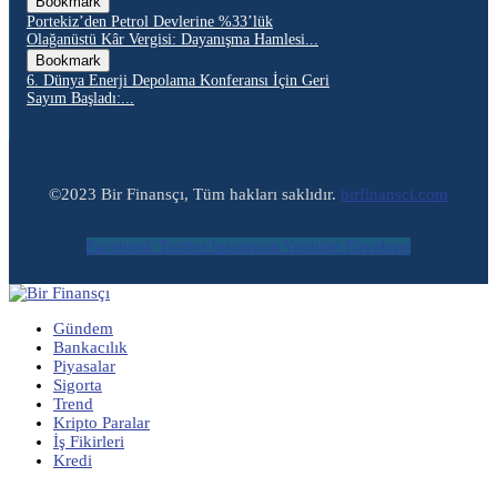
Bookmark
Portekiz’den Petrol Devlerine %33’lük
Olağanüstü Kâr Vergisi: Dayanışma Hamlesi...
Bookmark
6. Dünya Enerji Depolama Konferansı İçin Geri
Sayım Başladı:...
©2023 Bir Finansçı, Tüm hakları saklıdır.
birfinansci.com
Facebook
Twitter
Instagram
Youtube
Envelope
Gündem
Bankacılık
Piyasalar
Sigorta
Trend
Kripto Paralar
İş Fikirleri
Kredi
-