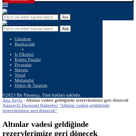
Ara
Ara
Gündem
Bankacılık
İş Fikirleri
Kripto Paralar
Piyasalar
Sigorta
Trend
Muhasebe
Dekor & Tasarım
©2023 Bir Finansçı, Tüm hakları saklıdır.
Ana Sayfa
-
Altınlar vadesi geldiğinde rezervlerimize geri dönecek
Anasayfa Ekonomi Haberleri "Altınlar vadesi geldiğinde
rezervlerimize geri dönecek"
Altınlar vadesi geldiğinde
rezervlerimize geri dönecek