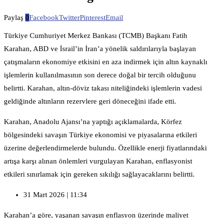
Paylaş
0
Facebook
Twitter
Pinterest
Email
Türkiye Cumhuriyet Merkez Bankası (TCMB) Başkanı Fatih
Karahan, ABD ve İsrail’in İran’a yönelik saldırılarıyla başlayan
çatışmaların ekonomiye etkisini en aza indirmek için altın kaynaklı
işlemlerin kullanılmasının son derece doğal bir tercih olduğunu
belirtti. Karahan, altın-döviz takası niteliğindeki işlemlerin vadesi
geldiğinde altınların rezervlere geri döneceğini ifade etti.
Karahan, Anadolu Ajansı’na yaptığı açıklamalarda, Körfez
bölgesindeki savaşın Türkiye ekonomisi ve piyasalarına etkileri
üzerine değerlendirmelerde bulundu. Özellikle enerji fiyatlarındaki
artışa karşı alınan önlemleri vurgulayan Karahan, enflasyonist
etkileri sınırlamak için gereken sıkılığı sağlayacaklarını belirtti.
31 Mart 2026 | 11:34
Karahan’a göre, yaşanan savaşın enflasyon üzerinde maliyet