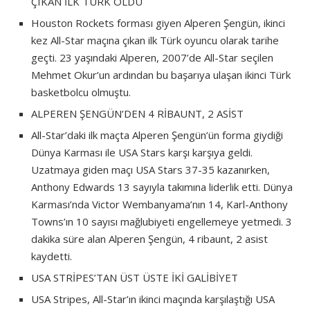
ÇIKAN İLK TÜRK OLDU
Houston Rockets forması giyen Alperen Şengün, ikinci
kez All-Star maçına çıkan ilk Türk oyuncu olarak tarihe
geçti. 23 yaşındaki Alperen, 2007’de All-Star seçilen
Mehmet Okur’un ardından bu başarıya ulaşan ikinci Türk
basketbolcu olmuştu.
ALPEREN ŞENGÜN’DEN 4 RİBAUNT, 2 ASİST
All-Star’daki ilk maçta Alperen Şengün’ün forma giydiği
Dünya Karması ile USA Stars karşı karşıya geldi.
Uzatmaya giden maçı USA Stars 37-35 kazanırken,
Anthony Edwards 13 sayıyla takımına liderlik etti. Dünya
Karması’nda Victor Wembanyama’nın 14, Karl-Anthony
Towns’ın 10 sayısı mağlubiyeti engellemeye yetmedi. 3
dakika süre alan Alperen Şengün, 4 ribaunt, 2 asist
kaydetti.
USA STRİPES’TAN ÜST ÜSTE İKİ GALİBİYET
USA Stripes, All-Star’ın ikinci maçında karşılaştığı USA