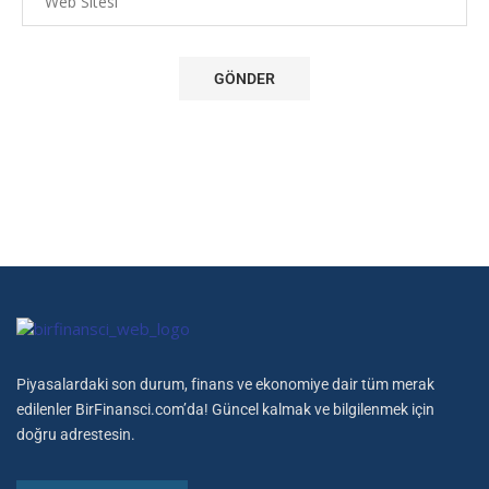
Piyasalardaki son durum, finans ve ekonomiye dair tüm merak
edilenler BirFinansci.com’da! Güncel kalmak ve bilgilenmek için
doğru adrestesin.