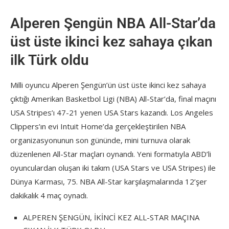
Alperen Şengün NBA All-Star’da
üst üste ikinci kez sahaya çıkan
ilk Türk oldu
Milli oyuncu Alperen Şengün’ün üst üste ikinci kez sahaya
çıktığı Amerikan Basketbol Ligi (NBA) All-Star’da, final maçını
USA Stripes’ı 47-21 yenen USA Stars kazandı. Los Angeles
Clippers’ın evi Intuit Home’da gerçekleştirilen NBA
organizasyonunun son gününde, mini turnuva olarak
düzenlenen All-Star maçları oynandı. Yeni formatıyla ABD’li
oyunculardan oluşan iki takım (USA Stars ve USA Stripes) ile
Dünya Karması, 75. NBA All-Star karşılaşmalarında 12’şer
dakikalık 4 maç oynadı.
ALPEREN ŞENGÜN, İKİNCİ KEZ ALL-STAR MAÇINA