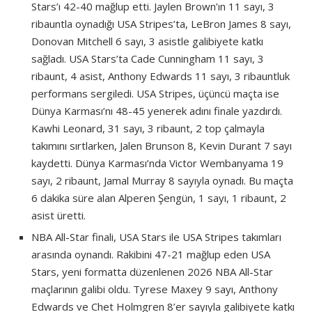
Stars’ı 42-40 mağlup etti. Jaylen Brown’ın 11 sayı, 3
ribauntla oynadığı USA Stripes’ta, LeBron James 8 sayı,
Donovan Mitchell 6 sayı, 3 asistle galibiyete katkı
sağladı. USA Stars’ta Cade Cunningham 11 sayı, 3
ribaunt, 4 asist, Anthony Edwards 11 sayı, 3 ribauntluk
performans sergiledi. USA Stripes, üçüncü maçta ise
Dünya Karması’nı 48-45 yenerek adını finale yazdırdı.
Kawhi Leonard, 31 sayı, 3 ribaunt, 2 top çalmayla
takımını sırtlarken, Jalen Brunson 8, Kevin Durant 7 sayı
kaydetti. Dünya Karması’nda Victor Wembanyama 19
sayı, 2 ribaunt, Jamal Murray 8 sayıyla oynadı. Bu maçta
6 dakika süre alan Alperen Şengün, 1 sayı, 1 ribaunt, 2
asist üretti.
NBA All-Star finali, USA Stars ile USA Stripes takımları
arasında oynandı. Rakibini 47-21 mağlup eden USA
Stars, yeni formatta düzenlenen 2026 NBA All-Star
maçlarının galibi oldu. Tyrese Maxey 9 sayı, Anthony
Edwards ve Chet Holmgren 8’er sayıyla galibiyete katkı