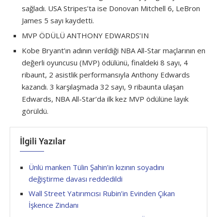
sağladı. USA Stripes’ta ise Donovan Mitchell 6, LeBron
James 5 sayı kaydetti.
MVP ÖDÜLÜ ANTHONY EDWARDS’IN
Kobe Bryant’ın adının verildiği NBA All-Star maçlarının en
değerli oyuncusu (MVP) ödülünü, finaldeki 8 sayı, 4
ribaunt, 2 asistlik performansıyla Anthony Edwards
kazandı. 3 karşılaşmada 32 sayı, 9 ribaunta ulaşan
Edwards, NBA All-Star’da ilk kez MVP ödülüne layık
görüldü.
İlgili Yazılar
Ünlü manken Tülin Şahin’in kızının soyadını
değiştirme davası reddedildi
Wall Street Yatırımcısı Rubin’in Evinden Çıkan
İşkence Zindanı