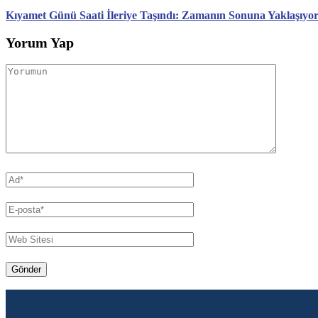
Kıyamet Günü Saati İleriye Taşındı: Zamanın Sonuna Yaklaşıyo
Yorum Yap