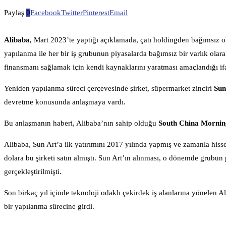
Paylaş
0
Facebook
Twitter
Pinterest
Email
Alibaba,
Mart 2023’te yaptığı açıklamada, çatı holdingden bağımsız ol
yapılanma ile her bir iş grubunun piyasalarda bağımsız bir varlık olar
finansmanı sağlamak için kendi kaynaklarını yaratması amaçlandığı ifa
Yeniden yapılanma süreci çerçevesinde şirket, süpermarket zinciri
Sun
devretme konusunda anlaşmaya vardı.
Bu anlaşmanın haberi, Alibaba’nın sahip olduğu
South China Mornin
Alibaba, Sun Art’a ilk yatırımını 2017 yılında yapmış ve zamanla hisse o
dolara bu şirketi satın almıştı. Sun Art’ın alınması, o dönemde grubun p
gerçekleştirilmişti.
Son birkaç yıl içinde teknoloji odaklı çekirdek iş alanlarına yönelen A
bir yapılanma sürecine girdi.