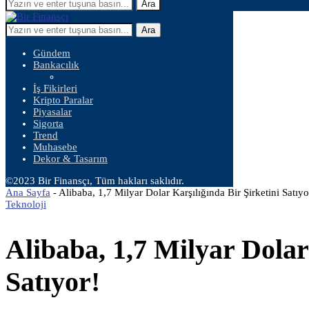
Ara
Ara
Gündem
Bankacılık
İş Fikirleri
Kripto Paralar
Piyasalar
Sigorta
Trend
Muhasebe
Dekor & Tasarım
©2023 Bir Finansçı, Tüm hakları saklıdır.
Ana Sayfa
-
Alibaba, 1,7 Milyar Dolar Karşılığında Bir Şirketini Satıyo
Teknoloji
Alibaba, 1,7 Milyar Dolar
Satıyor!