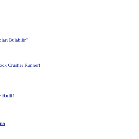
arı Bulabilir”
lock Crusher Runner!
r Rolü!
ama