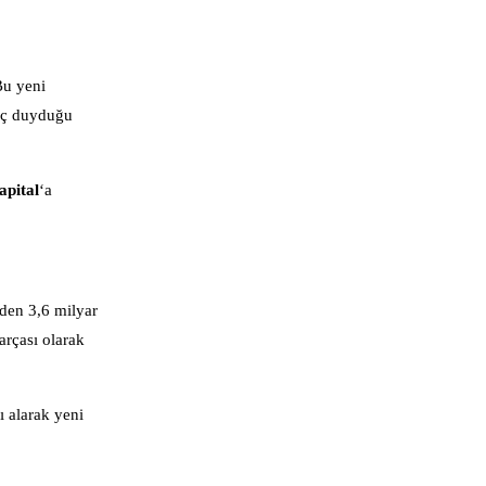
Bu yeni
yaç duyduğu
pital
‘a
den 3,6 milyar
arçası olarak
ı alarak yeni