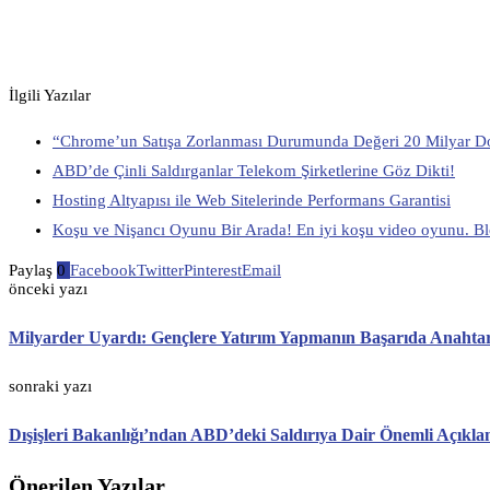
İlgili Yazılar
“Chrome’un Satışa Zorlanması Durumunda Değeri 20 Milyar Dol
ABD’de Çinli Saldırganlar Telekom Şirketlerine Göz Dikti!
Hosting Altyapısı ile Web Sitelerinde Performans Garantisi
Koşu ve Nişancı Oyunu Bir Arada! En iyi koşu video oyunu. B
Paylaş
0
Facebook
Twitter
Pinterest
Email
önceki yazı
Milyarder Uyardı: Gençlere Yatırım Yapmanın Başarıda Anahta
sonraki yazı
Dışişleri Bakanlığı’ndan ABD’deki Saldırıya Dair Önemli Açıkl
Önerilen Yazılar