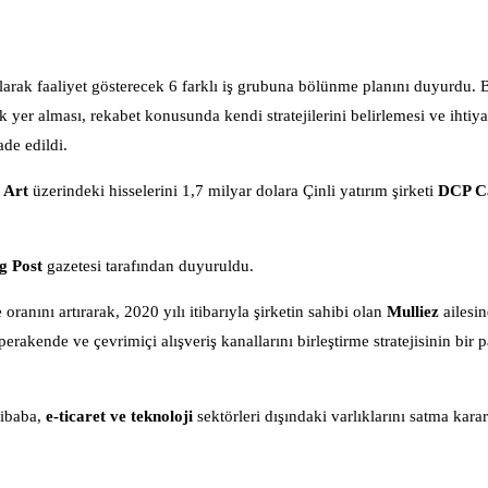
arak faaliyet gösterecek 6 farklı iş grubuna bölünme planını duyurdu. 
ak yer alması, rekabet konusunda kendi stratejilerini belirlemesi ve ihti
de edildi.
 Art
üzerindeki hisselerini 1,7 milyar dolara Çinli yatırım şirketi
DCP Ca
g Post
gazetesi tarafından duyuruldu.
ranını artırarak, 2020 yılı itibarıyla şirketin sahibi olan
Mulliez
ailesin
erakende ve çevrimiçi alışveriş kanallarını birleştirme stratejisinin bir p
libaba,
e-ticaret ve teknoloji
sektörleri dışındaki varlıklarını satma karar