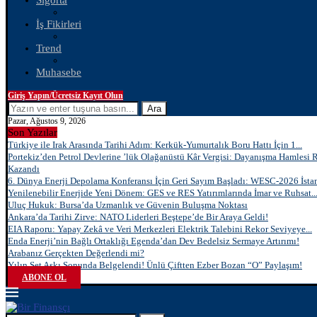
Sigorta
İş Fikirleri
Trend
Muhasebe
Giriş Yapın/Ücretsiz Kayıt Olun
Ara
Pazar, Ağustos 9, 2026
Son Yazılar
Türkiye ile Irak Arasında Tarihi Adım: Kerkük-Yumurtalık Boru Hattı İçin 1...
Portekiz’den Petrol Devlerine ’lük Olağanüstü Kâr Vergisi: Dayanışma Hamlesi 
Kazandı
6. Dünya Enerji Depolama Konferansı İçin Geri Sayım Başladı: WESC-2026 İstan
Yenilenebilir Enerjide Yeni Dönem: GES ve RES Yatırımlarında İmar ve Ruhsat..
Uluç Hukuk: Bursa’da Uzmanlık ve Güvenin Buluşma Noktası
Ankara’da Tarihi Zirve: NATO Liderleri Beştepe’de Bir Araya Geldi!
EIA Raporu: Yapay Zekâ ve Veri Merkezleri Elektrik Talebini Rekor Seviyeye...
Enda Enerji’nin Bağlı Ortaklığı Egenda’dan Dev Bedelsiz Sermaye Artırımı!
Arabanız Gerçekten Değerlendi mi?
Yılın Set Aşkı Sonunda Belgelendi! Ünlü Çiftten Ezber Bozan “O” Paylaşım!
ABONE OL