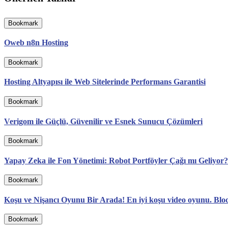
Bookmark
Oweb n8n Hosting
Bookmark
Hosting Altyapısı ile Web Sitelerinde Performans Garantisi
Bookmark
Verigom ile Güçlü, Güvenilir ve Esnek Sunucu Çözümleri
Bookmark
Yapay Zeka ile Fon Yönetimi: Robot Portföyler Çağı mı Geliyor?
Bookmark
Koşu ve Nişancı Oyunu Bir Arada! En iyi koşu video oyunu. Bloc
Bookmark