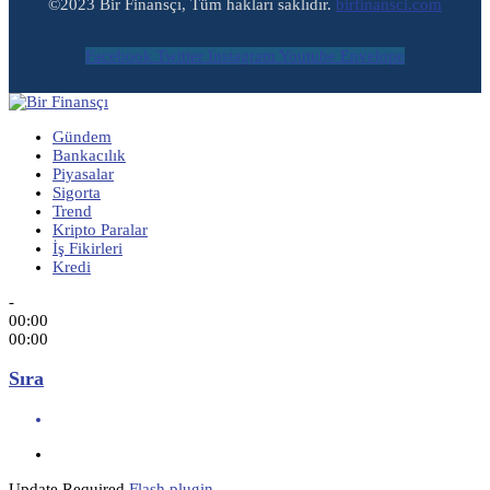
©2023 Bir Finansçı, Tüm hakları saklıdır.
birfinansci.com
Facebook
Twitter
Instagram
Youtube
Envelope
Gündem
Bankacılık
Piyasalar
Sigorta
Trend
Kripto Paralar
İş Fikirleri
Kredi
-
00:00
00:00
Sıra
Update Required
Flash plugin