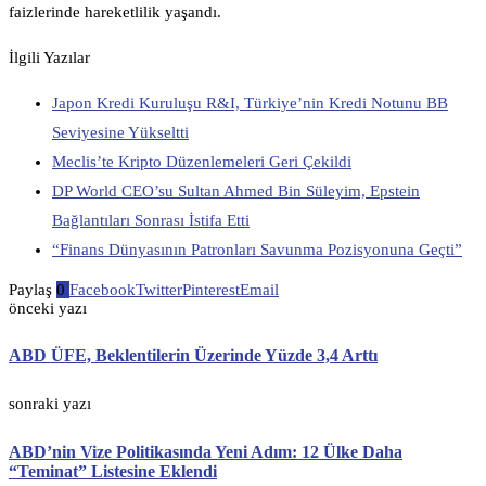
faizlerinde hareketlilik yaşandı.
İlgili Yazılar
Japon Kredi Kuruluşu R&I, Türkiye’nin Kredi Notunu BB
Seviyesine Yükseltti
Meclis’te Kripto Düzenlemeleri Geri Çekildi
DP World CEO’su Sultan Ahmed Bin Süleyim, Epstein
Bağlantıları Sonrası İstifa Etti
“Finans Dünyasının Patronları Savunma Pozisyonuna Geçti”
Paylaş
0
Facebook
Twitter
Pinterest
Email
önceki yazı
ABD ÜFE, Beklentilerin Üzerinde Yüzde 3,4 Arttı
sonraki yazı
ABD’nin Vize Politikasında Yeni Adım: 12 Ülke Daha
“Teminat” Listesine Eklendi