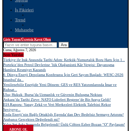
Sigorta
İş Fikirleri
Trend
Muhasebe
Giriş Yapın/Ücretsiz Kayıt Olun
Ara
Cuma, Ağustos 7, 2026
Son Yazılar
Türkiye ile Irak Arasında Tarihi Adım: Kerkük-Yumurtalık Boru Hattı İçin 1...
Portekiz’den Petrol Devlerine ’lük Olağanüstü Kâr Vergisi: Dayanışma
Hamlesi Resmiyet Kazandı
6. Dünya Enerji Depolama Konferansı İçin Geri Sayım Başladı: WESC-2026
İstanbul’da...
Yenilenebilir Enerjide Yeni Dönem: GES ve RES Yatırımlarında İmar ve
Ruhsat...
Uluç Hukuk: Bursa’da Uzmanlık ve Güvenin Buluşma Noktası
Ankara’da Tarihi Zirve: NATO Liderleri Beştepe’de Bir Araya Geldi!
EIA Raporu: Yapay Zekâ ve Veri Merkezleri Elektrik Talebini Rekor
Seviyeye...
Enda Enerji’nin Bağlı Ortaklığı Egenda’dan Dev Bedelsiz Sermaye Artırımı!
Arabanız Gerçekten Değerlendi mi?
Yılın Set Aşkı Sonunda Belgelendi! Ünlü Çiftten Ezber Bozan “O” Paylaşım!
ABONE OL