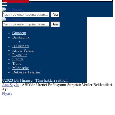
Ara
Ara
Gündem
Bankacılık
İş Fikirleri
Kripto Paralar
Piyasalar
Sigorta
Trend
Muhasebe
Dekor & Tasarım
©2023 Bir Finansçı, Tüm hakları saklıdır.
Ana Sayfa
-
ABD’de Üretici Enflasyonu Sürprizi: Veriler Beklentileri
Aştı
Piyasa