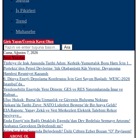
Sigorta
İş Fikirleri
Trend
Muhasebe
Giriş Yapın/Ücretsiz Kayıt Olun
Ara
Cuma, Ağustos 7, 2026
Son Yazılar
Türkiye ile Irak Arasında Tarihi Adım: Kerkük-Yumurtalık Boru Hattı İçin 1...
Portekiz’den Petrol Devlerine ’lük Olağanüstü Kâr Vergisi: Dayanışma
Hamlesi Resmiyet Kazandı
6. Dünya Enerji Depolama Konferansı İçin Geri Sayım Başladı: WESC-2026
İstanbul’da...
Yenilenebilir Enerjide Yeni Dönem: GES ve RES Yatırımlarında İmar ve
Ruhsat...
Uluç Hukuk: Bursa’da Uzmanlık ve Güvenin Buluşma Noktası
Ankara’da Tarihi Zirve: NATO Liderleri Beştepe’de Bir Araya Geldi!
EIA Raporu: Yapay Zekâ ve Veri Merkezleri Elektrik Talebini Rekor
Seviyeye...
Enda Enerji’nin Bağlı Ortaklığı Egenda’dan Dev Bedelsiz Sermaye Artırımı!
Arabanız Gerçekten Değerlendi mi?
Yılın Set Aşkı Sonunda Belgelendi! Ünlü Çiftten Ezber Bozan “O” Paylaşım!
ABONE OL