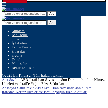
Ara
Ara
Gündem
Bankacılık
İş Fikirleri
Kripto Paralar
Piyasalar
Sigorta
Trend
Muhasebe
Dekor & Tasarım
©2023 Bir Finansçı, Tüm hakları saklıdır.
Ana Sayfa
-
ABD-İsrail-İran Savaşında Son Durum: İran’dan Körfez
Ülkeleri ve İsrail’e Yoğun Füze Saldırıları
Anasayfa Canlı Yayın ABD-İsrail-İran savaşında son durum:
İran’dan Körfez ülkeleri ve İsrail’e yoğun füze saldırıları