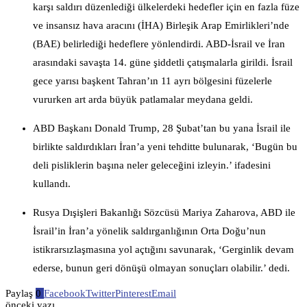
karşı saldırı düzenlediği ülkelerdeki hedefler için en fazla füze
ve insansız hava aracını (İHA) Birleşik Arap Emirlikleri’nde
(BAE) belirlediği hedeflere yönlendirdi. ABD-İsrail ve İran
arasındaki savaşta 14. güne şiddetli çatışmalarla girildi. İsrail
gece yarısı başkent Tahran’ın 11 ayrı bölgesini füzelerle
vururken art arda büyük patlamalar meydana geldi.
ABD Başkanı Donald Trump, 28 Şubat’tan bu yana İsrail ile
birlikte saldırdıkları İran’a yeni tehditte bulunarak, ‘Bugün bu
deli pisliklerin başına neler geleceğini izleyin.’ ifadesini
kullandı.
Rusya Dışişleri Bakanlığı Sözcüsü Mariya Zaharova, ABD ile
İsrail’in İran’a yönelik saldırganlığının Orta Doğu’nun
istikrarsızlaşmasına yol açtığını savunarak, ‘Gerginlik devam
ederse, bunun geri dönüşü olmayan sonuçları olabilir.’ dedi.
Paylaş
0
Facebook
Twitter
Pinterest
Email
önceki yazı