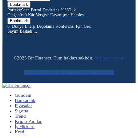
Bookmark
Portekiz’den Petrol Devlerine %33’lük
Olağanüstü Kâr Vergisi: Dayanışma Hamlesi...
Bookmark
6. Dünya Enerji Depolama Konferansı İçin Geri
Sayım Başladı:...
©2023 Bir Finansçı, Tüm hakları saklıdır.
birfinansci.com
Facebook
Twitter
Instagram
Youtube
Envelope
Gündem
Bankacılık
Piyasalar
Sigorta
Trend
Kripto Paralar
İş Fikirleri
Kredi