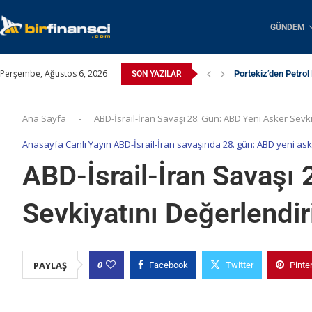
GÜNDEM
Perşembe, Ağustos 6, 2026
Portekiz’den Petrol
SON YAZILAR
6. Dünya Enerji Dep
Yenilenebilir Enerj
Uluç Hukuk: Bursa’
Ankara’da Tarihi Zi
EIA Raporu: Yapay Z
Enda Enerji’nin Bağ
Arabanız Gerçekten
Yılın Set Aşkı Sonu
Ana Sayfa
-
ABD-İsrail-İran Savaşı 28. Gün: ABD Yeni Asker Sevki
Anasayfa Canlı Yayın ABD-İsrail-İran savaşında 28. gün: ABD yeni ask
ABD-İsrail-İran Savaşı
Sevkiyatını Değerlendir
0
PAYLAŞ
Facebook
Twitter
Pinte