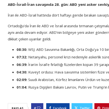
ABD-İsrail-İran savaşında 28. gün: ABD yeni asker sevkiy
İran ile ABD-İsrail hattında dört haftayı geride bırakan savaş
Ortadoğu’da İran ile ABD ve İsrail arasında tırmanan çatışmalar
aynı anda devam ediyor. ABD’nin bölgeye yeni asker gönderme 
dikkat çeken uyarılar geldi.
08:30:
WSJ: ABD Savunma Bakanlığı, Orta Doğu’ya 10 bi
07:32:
Netanyahu, personel krizi nedeniyle askerlik süresi
06:39:
İran’ın İsrail’e fırlattığı füzelerden kopan 39 şara
04:30:
Kuveyt ordusu: Hava savunma sistemleri füze ve 
02:09:
Suudi Arabistan, Körfez limanlarını Ürdün ve kuzey
01:04:
Rusya Dışişleri Bakanı Lavrov, Putin ve Trump’ın 
0
PAYLAŞ
Facebook
Twitter
Pint