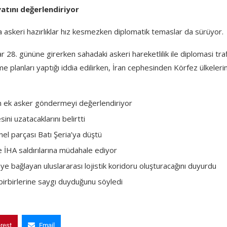
atını değerlendiriyor
ta askeri hazırlıklar hız kesmezken diplomatik temaslar da sürüyor.
 28. gününe girerken sahadaki askeri hareketlilik ile diplomasi traf
planları yaptığı iddia edilirken, İran cephesinden Körfez ülkeleri
n ek asker göndermeyi değerlendiriyor
ni uzatacaklarını belirtti
pnel parçası Batı Şeria’ya düştü
İHA saldırılarına müdahale ediyor
e bağlayan uluslararası lojistik koridoru oluşturacağını duyurdu
birbirlerine saygı duyduğunu söyledi
erest
Email