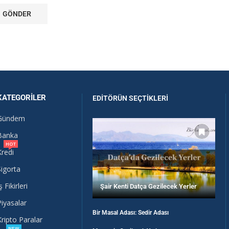
KATEGORILER
EDITÖRÜN SEÇTIKLERI
Gündem
Banka
HOT
Kredi
Sigorta
ş Fikirleri
Şair Kenti Datça Gezilecek Yerler
Piyasalar
Bir Masal Adası: Sedir Adası
Kripto Paralar
NEW