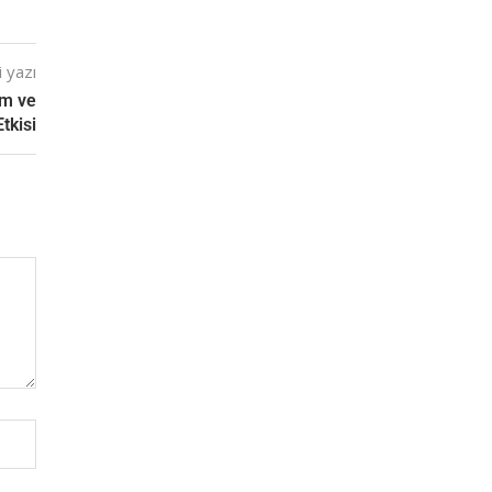
 yazı
im ve
tkisi