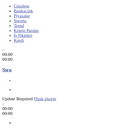
Gündem
Bankacılık
Piyasalar
Sigorta
Trend
Kripto Paralar
İş Fikirleri
Kredi
-
00:00
00:00
Sıra
Update Required
Flash plugin
-
00:00
00:00