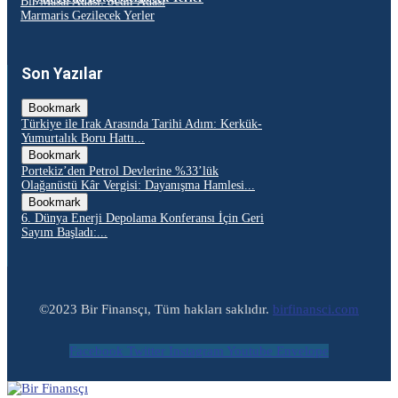
Bir Masal Adası: Sedir Adası
Marmaris Gezilecek Yerler
Son Yazılar
Bookmark
Türkiye ile Irak Arasında Tarihi Adım: Kerkük-
Yumurtalık Boru Hattı...
Bookmark
Portekiz’den Petrol Devlerine %33’lük
Olağanüstü Kâr Vergisi: Dayanışma Hamlesi...
Bookmark
6. Dünya Enerji Depolama Konferansı İçin Geri
Sayım Başladı:...
©2023 Bir Finansçı, Tüm hakları saklıdır.
birfinansci.com
Facebook
Twitter
Instagram
Youtube
Envelope