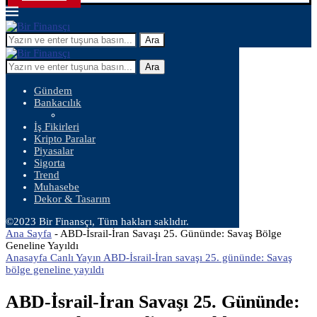
Ara
Ara
Gündem
Bankacılık
İş Fikirleri
Kripto Paralar
Piyasalar
Sigorta
Trend
Muhasebe
Dekor & Tasarım
©2023 Bir Finansçı, Tüm hakları saklıdır.
Ana Sayfa
-
ABD-İsrail-İran Savaşı 25. Gününde: Savaş Bölge
Geneline Yayıldı
Anasayfa Canlı Yayın ABD-İsrail-İran savaşı 25. gününde: Savaş
bölge geneline yayıldı
ABD-İsrail-İran Savaşı 25. Gününde: