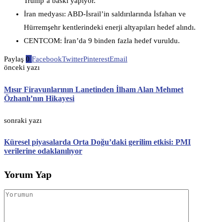
Trump’a baskı yapıyor.
İran medyası: ABD-İsrail’in saldırılarında İsfahan ve
Hürremşehr kentlerindeki enerji altyapıları hedef alındı.
CENTCOM: İran’da 9 binden fazla hedef vuruldu.
Paylaş
0
Facebook
Twitter
Pinterest
Email
önceki yazı
Mısır Firavunlarının Lanetinden İlham Alan Mehmet
Özhanlı’nın Hikayesi
sonraki yazı
Küresel piyasalarda Orta Doğu’daki gerilim etkisi: PMI
verilerine odaklanılıyor
Yorum Yap