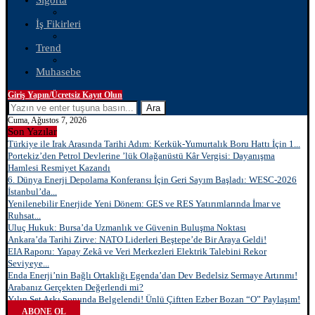
Sigorta
İş Fikirleri
Trend
Muhasebe
Giriş Yapın/Ücretsiz Kayıt Olun
Ara
Cuma, Ağustos 7, 2026
Son Yazılar
Türkiye ile Irak Arasında Tarihi Adım: Kerkük-Yumurtalık Boru Hattı İçin 1...
Portekiz’den Petrol Devlerine ’lük Olağanüstü Kâr Vergisi: Dayanışma
Hamlesi Resmiyet Kazandı
6. Dünya Enerji Depolama Konferansı İçin Geri Sayım Başladı: WESC-2026
İstanbul’da...
Yenilenebilir Enerjide Yeni Dönem: GES ve RES Yatırımlarında İmar ve
Ruhsat...
Uluç Hukuk: Bursa’da Uzmanlık ve Güvenin Buluşma Noktası
Ankara’da Tarihi Zirve: NATO Liderleri Beştepe’de Bir Araya Geldi!
EIA Raporu: Yapay Zekâ ve Veri Merkezleri Elektrik Talebini Rekor
Seviyeye...
Enda Enerji’nin Bağlı Ortaklığı Egenda’dan Dev Bedelsiz Sermaye Artırımı!
Arabanız Gerçekten Değerlendi mi?
Yılın Set Aşkı Sonunda Belgelendi! Ünlü Çiftten Ezber Bozan “O” Paylaşım!
ABONE OL