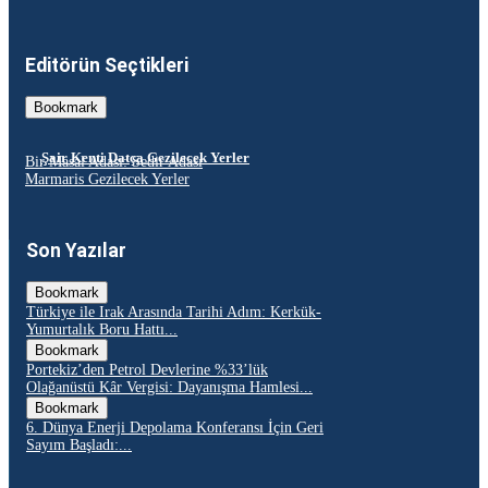
Editörün Seçtikleri
Bookmark
Şair Kenti Datça Gezilecek Yerler
Bir Masal Adası: Sedir Adası
Marmaris Gezilecek Yerler
Son Yazılar
Bookmark
Türkiye ile Irak Arasında Tarihi Adım: Kerkük-
Yumurtalık Boru Hattı...
Bookmark
Portekiz’den Petrol Devlerine %33’lük
Olağanüstü Kâr Vergisi: Dayanışma Hamlesi...
Bookmark
6. Dünya Enerji Depolama Konferansı İçin Geri
Sayım Başladı:...