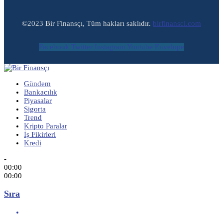
©2023 Bir Finansçı, Tüm hakları saklıdır.
birfinansci.com
Facebook
Twitter
Instagram
Youtube
Envelope
Gündem
Bankacılık
Piyasalar
Sigorta
Trend
Kripto Paralar
İş Fikirleri
Kredi
-
00:00
00:00
Sıra