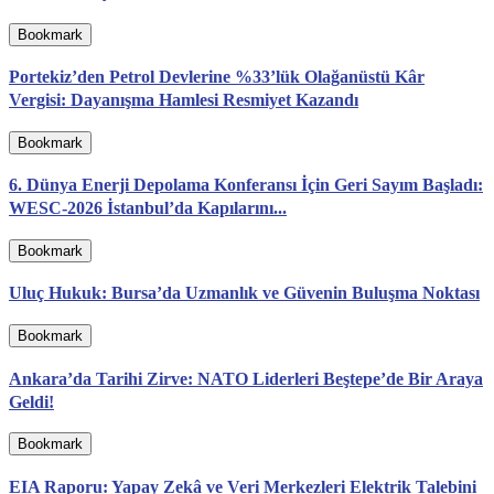
Bookmark
Portekiz’den Petrol Devlerine %33’lük Olağanüstü Kâr
Vergisi: Dayanışma Hamlesi Resmiyet Kazandı
Bookmark
6. Dünya Enerji Depolama Konferansı İçin Geri Sayım Başladı:
WESC-2026 İstanbul’da Kapılarını...
Bookmark
Uluç Hukuk: Bursa’da Uzmanlık ve Güvenin Buluşma Noktası
Bookmark
Ankara’da Tarihi Zirve: NATO Liderleri Beştepe’de Bir Araya
Geldi!
Bookmark
EIA Raporu: Yapay Zekâ ve Veri Merkezleri Elektrik Talebini