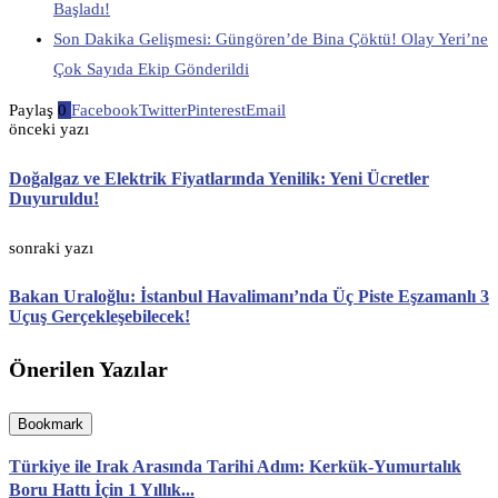
Başladı!
Son Dakika Gelişmesi: Güngören’de Bina Çöktü! Olay Yeri’ne
Çok Sayıda Ekip Gönderildi
Paylaş
0
Facebook
Twitter
Pinterest
Email
önceki yazı
Doğalgaz ve Elektrik Fiyatlarında Yenilik: Yeni Ücretler
Duyuruldu!
sonraki yazı
Bakan Uraloğlu: İstanbul Havalimanı’nda Üç Piste Eşzamanlı 3
Uçuş Gerçekleşebilecek!
Önerilen Yazılar
Bookmark
Türkiye ile Irak Arasında Tarihi Adım: Kerkük-Yumurtalık
Boru Hattı İçin 1 Yıllık...