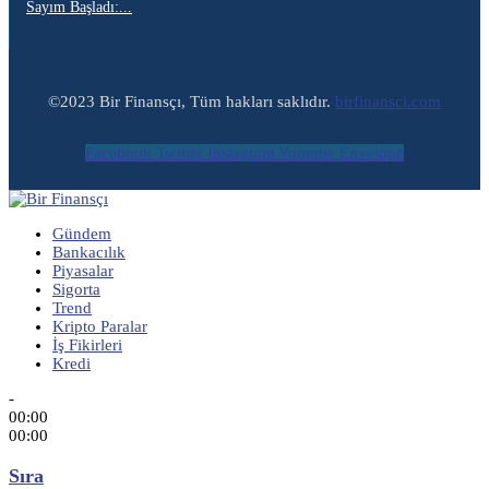
Sayım Başladı:...
©2023 Bir Finansçı, Tüm hakları saklıdır.
birfinansci.com
Facebook
Twitter
Instagram
Youtube
Envelope
Gündem
Bankacılık
Piyasalar
Sigorta
Trend
Kripto Paralar
İş Fikirleri
Kredi
-
00:00
00:00
Sıra