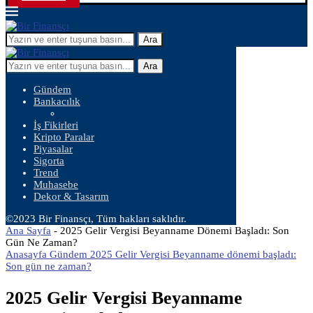
Ara
Ara
Gündem
Bankacılık
İş Fikirleri
Kripto Paralar
Piyasalar
Sigorta
Trend
Muhasebe
Dekor & Tasarım
©2023 Bir Finansçı, Tüm hakları saklıdır.
Ana Sayfa
-
2025 Gelir Vergisi Beyanname Dönemi Başladı: Son
Gün Ne Zaman?
Anasayfa Gündem 2025 Gelir Vergisi Beyanname dönemi başladı:
Son gün ne zaman?
2025 Gelir Vergisi Beyanname