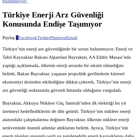
bulunmuyor"
Türkiye Enerji Arz Güvenliği
Konusunda Endişe Taşımıyor
Paylaş
0
Facebook
Twitter
Pinterest
Email
Türkiye’nin enerji arz güvenliğinde bir sorun bulunmuyor. Enerji ve
Tabii Kaynaklar Bakanı Alparslan Bayraktar, AA Editör Masası’nda
yaptığı açıklamada, ülkenin enerji arzında bir sıkıntı olmadığını
belirtti. Bakan Bayraktar, yaşanan jeopolitik gerilimlerin küresel
ekonomiyi derinden etkilediğine dikkat çekerek, Türkiye’nin enerji
arz güvenliği noktasında güvenli limanda olduğunu vurguladı.
Bayraktar, Akkuyu Nükleer Güç Santrali’nden ilk elektriği bu yıl
üretmeyi hedeflediklerini de dile getirdi. Türkiye’nin nükleer enerji
alanındaki çalışmalarına değinen Bayraktar, ülkenin nükleer enerji
serüveninde önemli adımlar attıklarını belirtti. Ayrıca, Türkiye’nin
enerji planları arasında yerli ve yenilenebilir enerji kaynaklarını daha