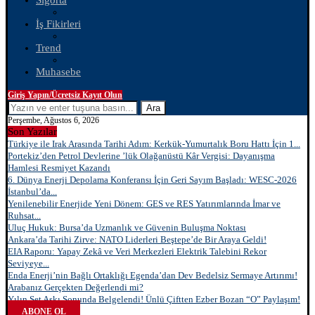
Sigorta
İş Fikirleri
Trend
Muhasebe
Giriş Yapın/Ücretsiz Kayıt Olun
Ara
Perşembe, Ağustos 6, 2026
Son Yazılar
Türkiye ile Irak Arasında Tarihi Adım: Kerkük-Yumurtalık Boru Hattı İçin 1...
Portekiz’den Petrol Devlerine ’lük Olağanüstü Kâr Vergisi: Dayanışma
Hamlesi Resmiyet Kazandı
6. Dünya Enerji Depolama Konferansı İçin Geri Sayım Başladı: WESC-2026
İstanbul’da...
Yenilenebilir Enerjide Yeni Dönem: GES ve RES Yatırımlarında İmar ve
Ruhsat...
Uluç Hukuk: Bursa’da Uzmanlık ve Güvenin Buluşma Noktası
Ankara’da Tarihi Zirve: NATO Liderleri Beştepe’de Bir Araya Geldi!
EIA Raporu: Yapay Zekâ ve Veri Merkezleri Elektrik Talebini Rekor
Seviyeye...
Enda Enerji’nin Bağlı Ortaklığı Egenda’dan Dev Bedelsiz Sermaye Artırımı!
Arabanız Gerçekten Değerlendi mi?
Yılın Set Aşkı Sonunda Belgelendi! Ünlü Çiftten Ezber Bozan “O” Paylaşım!
ABONE OL