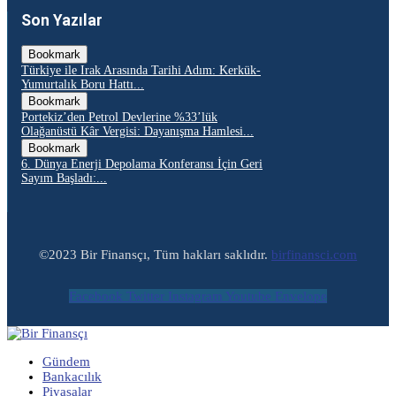
Son Yazılar
Bookmark
Türkiye ile Irak Arasında Tarihi Adım: Kerkük-
Yumurtalık Boru Hattı...
Bookmark
Portekiz’den Petrol Devlerine %33’lük
Olağanüstü Kâr Vergisi: Dayanışma Hamlesi...
Bookmark
6. Dünya Enerji Depolama Konferansı İçin Geri
Sayım Başladı:...
©2023 Bir Finansçı, Tüm hakları saklıdır.
birfinansci.com
Facebook
Twitter
Instagram
Youtube
Envelope
Gündem
Bankacılık
Piyasalar