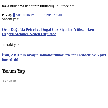
fazla kullanma hedefinin bulunduğunu ifade etti.
Paylaş
0
Facebook
Twitter
Pinterest
Email
önceki yazı
Orta Doğu’da Petrol ve Doğal Gaz Fiyatları Yükselirken
Değerli Metaller Neden Düşüşte?
sonraki yazı
İran, ABD’nin savaşın sonlandırılması teklifini reddetti ve 5 şart
öne sürdü
Yorum Yap