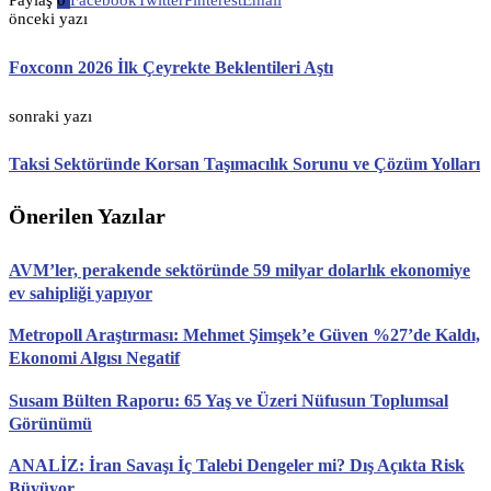
Paylaş
0
Facebook
Twitter
Pinterest
Email
önceki yazı
Foxconn 2026 İlk Çeyrekte Beklentileri Aştı
sonraki yazı
Taksi Sektöründe Korsan Taşımacılık Sorunu ve Çözüm Yolları
Önerilen Yazılar
AVM’ler, perakende sektöründe 59 milyar dolarlık ekonomiye
ev sahipliği yapıyor
Metropoll Araştırması: Mehmet Şimşek’e Güven %27’de Kaldı,
Ekonomi Algısı Negatif
Susam Bülten Raporu: 65 Yaş ve Üzeri Nüfusun Toplumsal
Görünümü
ANALİZ: İran Savaşı İç Talebi Dengeler mi? Dış Açıkta Risk
Büyüyor