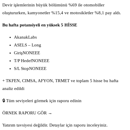
Devir işlemlerinin büyük bölümünü %69 ile otomobiller
oluştururken, kamyonetler %15,4 ve motosikletler %8,1 pay aldı.
Bu hafta potansiyeli en yüksek 5 HİSSE
AkanakLabs
ASELS – Long
GirişNONEEE
T/P HedefNONEEE
S/L StopNONEEE
+ TKFEN, CIMSA, AFYON, TRMET ve toplam 5 hisse bu hafta
analiz edildi
🔒 Tüm seviyeleri görmek için raporu edinin
ÖRNEK RAPORU GÖR →
Yatırım tavsiyesi değildir. Detaylar için raporu inceleyiniz.