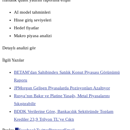
Haftalık quant yatırım raporuna erişin
AI model tahminleri
Hisse giriş seviyeleri
Hedef fiyatlar
Makro piyasa analizi
Detaylı analizi gör
İlgili Yazılar
BETAM’dan Sahibindex Satılık Konut Piyasası Görünümü
Raporu
JPMorgan Gelişen Piyasalarda Pozisyonları Azaltıyor
Rusya’nın Bakır ve Platine Yasağı, Metal Piyasalarını
Sıkıştırabilir
BDDK Verilerine Göre, Bankacılık Sektöründe Toplam
Krediler 23,9 Trilyon TL’ye Çıktı