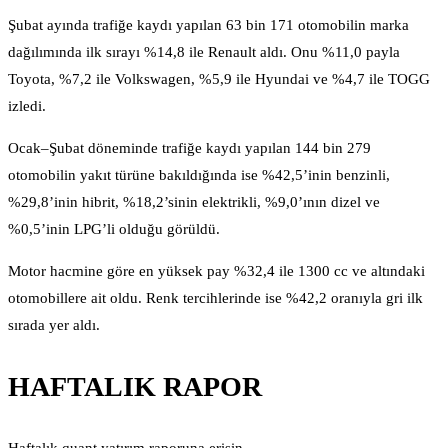
Şubat ayında trafiğe kaydı yapılan 63 bin 171 otomobilin marka
dağılımında ilk sırayı %14,8 ile Renault aldı. Onu %11,0 payla
Toyota, %7,2 ile Volkswagen, %5,9 ile Hyundai ve %4,7 ile TOGG
izledi.
Ocak–Şubat döneminde trafiğe kaydı yapılan 144 bin 279
otomobilin yakıt türüne bakıldığında ise %42,5’inin benzinli,
%29,8’inin hibrit, %18,2’sinin elektrikli, %9,0’ının dizel ve
%0,5’inin LPG’li olduğu görüldü.
Motor hacmine göre en yüksek pay %32,4 ile 1300 cc ve altındaki
otomobillere ait oldu. Renk tercihlerinde ise %42,2 oranıyla gri ilk
sırada yer aldı.
HAFTALIK RAPOR