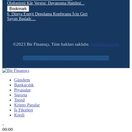
Olağanüstü Kâr Vergisi: Dayanışma Hamlesi...
Bookmark
6. Dünya Enerji Depolama Konferansı İçin Geri
Sayım Başladı:...
©2023 Bir Finansçı, Tüm hakları saklıdır.
birfinansci.com
Facebook
Twitter
Instagram
Youtube
Envelope
Gündem
Bankacılık
Piyasalar
Sigorta
Trend
Kripto Paralar
İş Fikirleri
Kredi
-
00:00