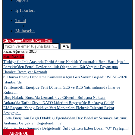
Sigorta
İş Fikirleri
Trend
Muhasebe
Giriş Yapın/Ücretsiz Kayıt Olun
Ara
Pazar, Ağustos 9, 2026
Son Yazılar
Türkiye ile Irak Arasında Tarihi Adım: Kerkük-Yumurtalık Boru Hattı İçin 1...
Portekiz’den Petrol Devlerine ’lük Olağanüstü Kâr Vergisi: Dayanışma
Hamlesi Resmiyet Kazandı
6. Dünya Enerji Depolama Konferansı İçin Geri Sayım Başladı: WESC-2026
İstanbul’da...
Yenilenebilir Enerjide Yeni Dönem: GES ve RES Yatırımlarında İmar ve
Ruhsat...
Uluç Hukuk: Bursa’da Uzmanlık ve Güvenin Buluşma Noktası
Ankara’da Tarihi Zirve: NATO Liderleri Beştepe’de Bir Araya Geldi!
EIA Raporu: Yapay Zekâ ve Veri Merkezleri Elektrik Talebini Rekor
Seviyeye...
Enda Enerji’nin Bağlı Ortaklığı Egenda’dan Dev Bedelsiz Sermaye Artırımı!
Arabanız Gerçekten Değerlendi mi?
Yılın Set Aşkı Sonunda Belgelendi! Ünlü Çiftten Ezber Bozan “O” Paylaşım!
ABONE OL