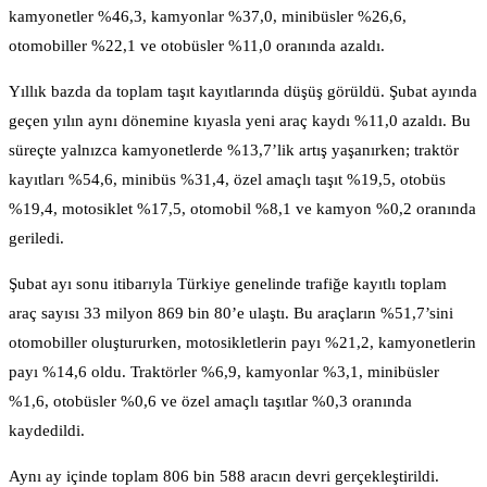
kamyonetler %46,3, kamyonlar %37,0, minibüsler %26,6,
otomobiller %22,1 ve otobüsler %11,0 oranında azaldı.
Yıllık bazda da toplam taşıt kayıtlarında düşüş görüldü. Şubat ayında
geçen yılın aynı dönemine kıyasla yeni araç kaydı %11,0 azaldı. Bu
süreçte yalnızca kamyonetlerde %13,7’lik artış yaşanırken; traktör
kayıtları %54,6, minibüs %31,4, özel amaçlı taşıt %19,5, otobüs
%19,4, motosiklet %17,5, otomobil %8,1 ve kamyon %0,2 oranında
geriledi.
Şubat ayı sonu itibarıyla Türkiye genelinde trafiğe kayıtlı toplam
araç sayısı 33 milyon 869 bin 80’e ulaştı. Bu araçların %51,7’sini
otomobiller oluştururken, motosikletlerin payı %21,2, kamyonetlerin
payı %14,6 oldu. Traktörler %6,9, kamyonlar %3,1, minibüsler
%1,6, otobüsler %0,6 ve özel amaçlı taşıtlar %0,3 oranında
kaydedildi.
Aynı ay içinde toplam 806 bin 588 aracın devri gerçekleştirildi.