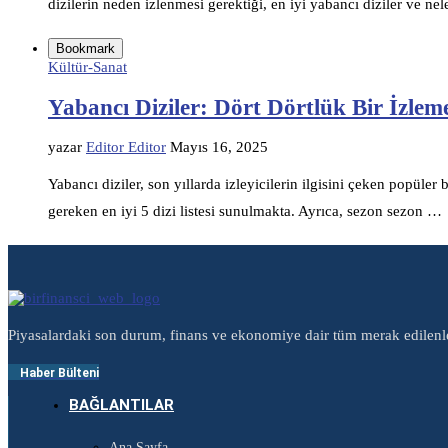
dizilerin neden izlenmesi gerektiği, en iyi yabancı diziler ve ne
Bookmark
Kültür-Sanat
Yabancı Diziler: Dört Dörtlük Bir İzleme
yazar
Editor Editor
Mayıs 16, 2025
Yabancı diziler, son yıllarda izleyicilerin ilgisini çeken popüler
gereken en iyi 5 dizi listesi sunulmakta. Ayrıca, sezon sezon …
Piyasalardaki son durum, finans ve ekonomiye dair tüm merak edilenl
Haber Bülteni
BAĞLANTILAR
Ana Sayfa