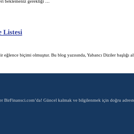
leri beklemeniz gerektiği …
 Listesi
 bir eğlence biçimi olmuştur. Bu blog yazısında, Yabancı Diziler başlığı a
er BirFinansci.com’da! Güncel kalmak ve bilgilenmek için doğru adrest