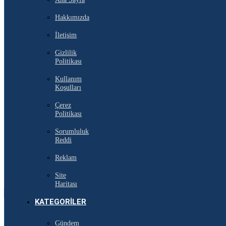
Hakkımızda
İletişim
Gizlilik
Politikası
Kullanım
Koşulları
Çerez
Politikası
Sorumluluk
Reddi
Reklam
Site
Haritası
KATEGORILER
Gündem