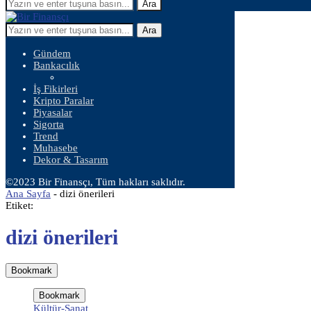
Ara
Ara
Gündem
Bankacılık
İş Fikirleri
Kripto Paralar
Piyasalar
Sigorta
Trend
Muhasebe
Dekor & Tasarım
©2023 Bir Finansçı, Tüm hakları saklıdır.
Ana Sayfa
-
dizi önerileri
Etiket:
dizi önerileri
Bookmark
Bookmark
Kültür-Sanat