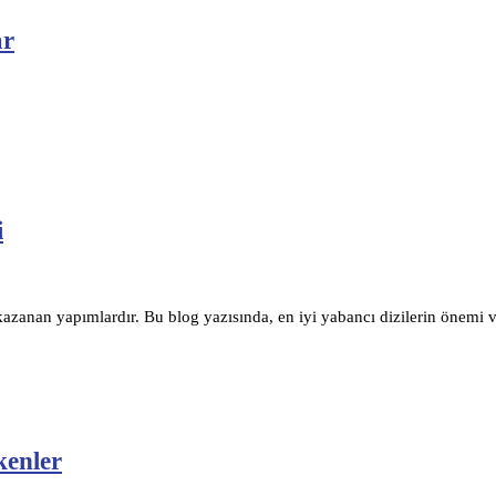
ar
i
 kazanan yapımlardır. Bu blog yazısında, en iyi yabancı dizilerin önemi ve
kenler