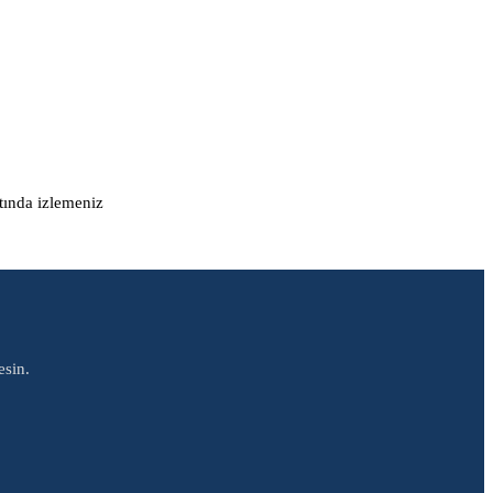
ltında izlemeniz
esin.