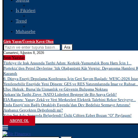
Sigorta
İş Fikirleri
Trend
Muhasebe
Giriş Yapın/Ücretsiz Kayıt Olun
Ara
Cumartesi, Ağustos 8, 2026
Son Yazılar
Türkiye ile Irak Arasında Tarihi Adım: Kerkük-Yumurtalık Boru Hattı İçin 1...
Portekiz’den Petrol Devlerine ’lük Olağanüstü Kâr Vergisi: Dayanışma Hamlesi 
Kazandı
6. Dünya Enerji Depolama Konferansı İçin Geri Sayım Başladı: WESC-2026 İstan
Yenilenebilir Enerjide Yeni Dönem: GES ve RES Yatırımlarında İmar ve Ruhsat..
Uluç Hukuk: Bursa’da Uzmanlık ve Güvenin Buluşma Noktası
Ankara’da Tarihi Zirve: NATO Liderleri Beştepe’de Bir Araya Geldi!
EIA Raporu: Yapay Zekâ ve Veri Merkezleri Elektrik Talebini Rekor Seviyeye...
Enda Enerji’nin Bağlı Ortaklığı Egenda’dan Dev Bedelsiz Sermaye Artırımı!
Arabanız Gerçekten Değerlendi mi?
Yılın Set Aşkı Sonunda Belgelendi! Ünlü Çiftten Ezber Bozan “O” Paylaşım!
ABONE OL