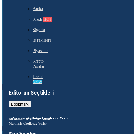
Banka
Kredi
HOT
Sigorta
İş Fikirleri
Piyasalar
Kripto
Paralar
Trend
NEW
Editörün Seçtikleri
Bookmark
Şair Kenti Datça Gezilecek Yerler
Bir Masal Adası: Sedir Adası
Marmaris Gezilecek Yerler