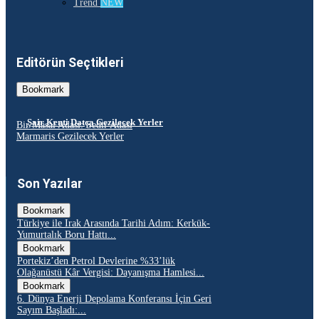
Trend
NEW
Editörün Seçtikleri
Bookmark
Şair Kenti Datça Gezilecek Yerler
Bir Masal Adası: Sedir Adası
Marmaris Gezilecek Yerler
Son Yazılar
Bookmark
Türkiye ile Irak Arasında Tarihi Adım: Kerkük-
Yumurtalık Boru Hattı...
Bookmark
Portekiz’den Petrol Devlerine %33’lük
Olağanüstü Kâr Vergisi: Dayanışma Hamlesi...
Bookmark
6. Dünya Enerji Depolama Konferansı İçin Geri
Sayım Başladı:...