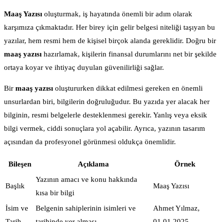
Maaş Yazısı
oluşturmak, iş hayatında önemli bir adım olarak
karşımıza çıkmaktadır. Her birey için gelir belgesi niteliği taşıyan bu
yazılar, hem resmi hem de kişisel birçok alanda gereklidir. Doğru bir
maaş yazısı
hazırlamak, kişilerin finansal durumlarını net bir şekilde
ortaya koyar ve ihtiyaç duyulan güvenilirliği sağlar.
Bir
maaş yazısı
oluştururken dikkat edilmesi gereken en önemli
unsurlardan biri, bilgilerin doğruluğudur. Bu yazıda yer alacak her
bilginin, resmi belgelerle desteklenmesi gerekir. Yanlış veya eksik
bilgi vermek, ciddi sonuçlara yol açabilir. Ayrıca, yazının tasarım
açısından da profesyonel görünmesi oldukça önemlidir.
Bileşen
Açıklama
Örnek
Yazının amacı ve konu hakkında
Başlık
Maaş Yazısı
kısa bir bilgi
İsim ve
Belgenin sahiplerinin isimleri ve
Ahmet Yılmaz,
Tarih
tarihinde yer alması
01.01.2025