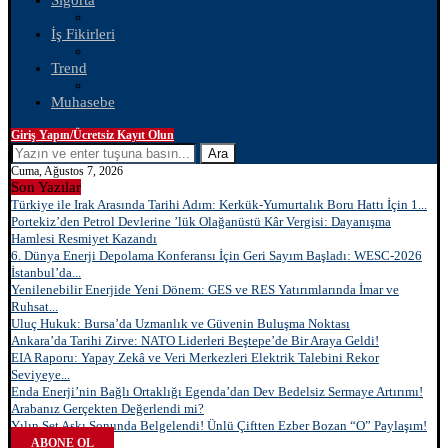
Sigorta
İş Fikirleri
Trend
Muhasebe
Giriş Yapın/Ücretsiz Kayıt Olun
Ara
Cuma, Ağustos 7, 2026
Son Yazılar
Türkiye ile Irak Arasında Tarihi Adım: Kerkük-Yumurtalık Boru Hattı İçin 1...
Portekiz’den Petrol Devlerine ’lük Olağanüstü Kâr Vergisi: Dayanışma
Hamlesi Resmiyet Kazandı
6. Dünya Enerji Depolama Konferansı İçin Geri Sayım Başladı: WESC-2026
İstanbul’da...
Yenilenebilir Enerjide Yeni Dönem: GES ve RES Yatırımlarında İmar ve
Ruhsat...
Uluç Hukuk: Bursa’da Uzmanlık ve Güvenin Buluşma Noktası
Ankara’da Tarihi Zirve: NATO Liderleri Beştepe’de Bir Araya Geldi!
EIA Raporu: Yapay Zekâ ve Veri Merkezleri Elektrik Talebini Rekor
Seviyeye...
Enda Enerji’nin Bağlı Ortaklığı Egenda’dan Dev Bedelsiz Sermaye Artırımı!
Arabanız Gerçekten Değerlendi mi?
Yılın Set Aşkı Sonunda Belgelendi! Ünlü Çiftten Ezber Bozan “O” Paylaşım!
ABONE OL