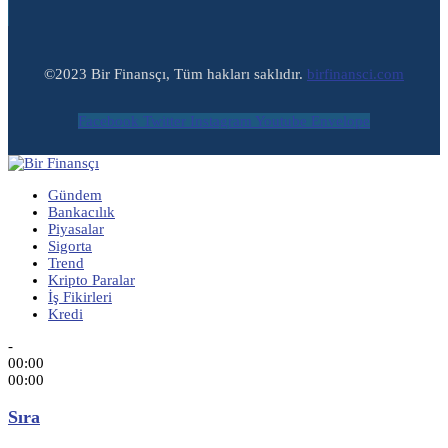
©2023 Bir Finansçı, Tüm hakları saklıdır.
birfinansci.com
Facebook
Twitter
Instagram
Youtube
Envelope
Gündem
Bankacılık
Piyasalar
Sigorta
Trend
Kripto Paralar
İş Fikirleri
Kredi
-
00:00
00:00
Sıra