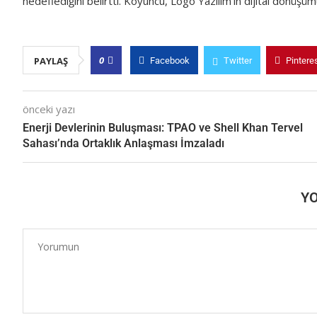
hedeflediğini belirtti. Koyuncu, Logo Yazılım’ın dijital dönüş
0
PAYLAŞ
Facebook
Twitter
Pintere
önceki yazı
Enerji Devlerinin Buluşması: TPAO ve Shell Khan Tervel
Sahası’nda Ortaklık Anlaşması İmzaladı
Y