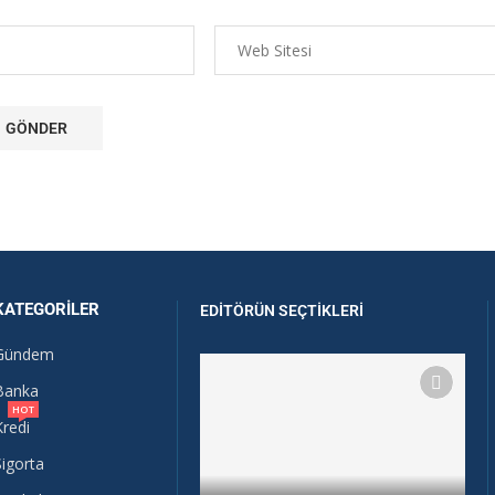
KATEGORILER
EDITÖRÜN SEÇTIKLERI
Gündem
Banka
HOT
Kredi
Sigorta