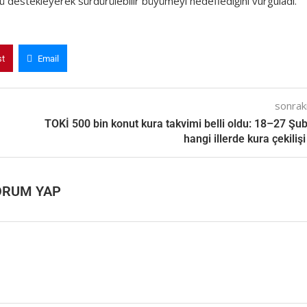
ümü destekleyerek sürdürülebilir büyümeyi hedeflediğini vurguladı.
st
Email
sonraki
TOKİ 500 bin konut kura takvimi belli oldu: 18–27 Şub
hangi illerde kura çekilişi
ORUM YAP