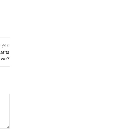
 yazı
at’ta
 var?