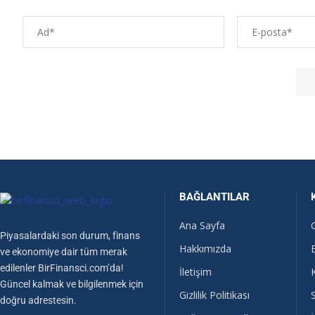
BAĞLANTILAR
Ana Sayfa
Piyasalardaki son durum, finans
Hakkımızda
ve ekonomiye dair tüm merak
edilenler BirFinansci.com’da!
İletişim
Güncel kalmak ve bilgilenmek için
Gizlilik Politikası
doğru adrestesin.