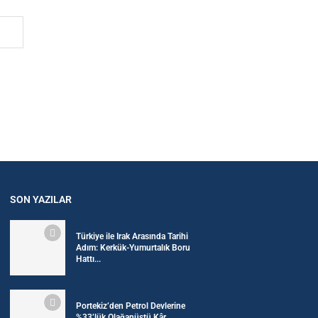
SON YAZILAR
Türkiye ile Irak Arasında Tarihi
Adım: Kerkük-Yumurtalık Boru
Hattı...
Portekiz’den Petrol Devlerine
%33’lük Olağanüstü Kâr