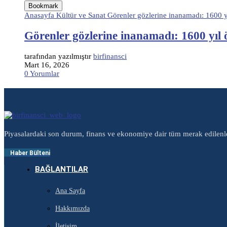
Bookmark
Anasayfa Kültür ve Sanat Görenler gözlerine inanamadı: 1600 y
Görenler gözlerine inanamadı: 1600 yıl
tarafından yazılmıştır
birfinansci
Mart 16, 2026
0 Yorumlar
Piyasalardaki son durum, finans ve ekonomiye dair tüm merak edilenl
Haber Bülteni
BAĞLANTILAR
Ana Sayfa
Hakkımızda
İletişim