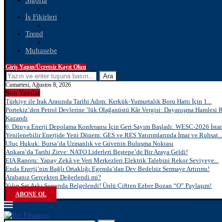
Sigorta
İş Fikirleri
Trend
Muhasebe
Giriş Yapın/Ücretsiz Kayıt Olun
Ara
Cumartesi, Ağustos 8, 2026
Son Yazılar
Türkiye ile Irak Arasında Tarihi Adım: Kerkük-Yumurtalık Boru Hattı İçin 1...
Portekiz’den Petrol Devlerine ’lük Olağanüstü Kâr Vergisi: Dayanışma Hamlesi 
Kazandı
6. Dünya Enerji Depolama Konferansı İçin Geri Sayım Başladı: WESC-2026 İstan
Yenilenebilir Enerjide Yeni Dönem: GES ve RES Yatırımlarında İmar ve Ruhsat..
Uluç Hukuk: Bursa’da Uzmanlık ve Güvenin Buluşma Noktası
Ankara’da Tarihi Zirve: NATO Liderleri Beştepe’de Bir Araya Geldi!
EIA Raporu: Yapay Zekâ ve Veri Merkezleri Elektrik Talebini Rekor Seviyeye...
Enda Enerji’nin Bağlı Ortaklığı Egenda’dan Dev Bedelsiz Sermaye Artırımı!
Arabanız Gerçekten Değerlendi mi?
Yılın Set Aşkı Sonunda Belgelendi! Ünlü Çiftten Ezber Bozan “O” Paylaşım!
ABONE OL