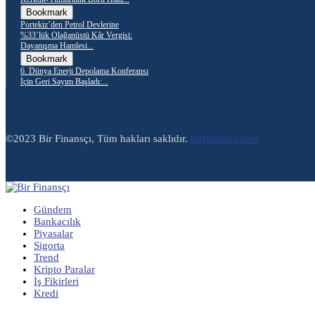
Bookmark
Portekiz’den Petrol Devlerine
%33’lük Olağanüstü Kâr Vergisi:
Dayanışma Hamlesi...
Bookmark
6. Dünya Enerji Depolama Konferansı
İçin Geri Sayım Başladı:...
©2023 Bir Finansçı, Tüm hakları saklıdır.
birfinansci.com
Gündem
Bankacılık
Piyasalar
Sigorta
Trend
Kripto Paralar
İş Fikirleri
Kredi