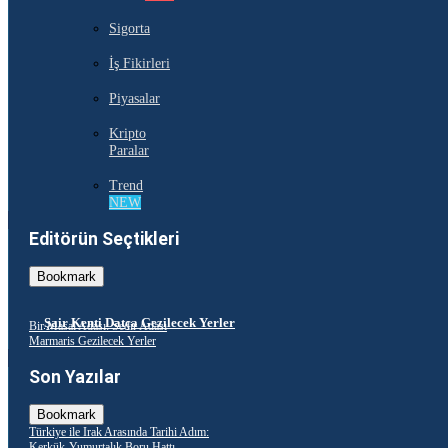
Sigorta
İş Fikirleri
Piyasalar
Kripto
Paralar
Trend
NEW
Editörün Seçtikleri
Bookmark
Şair Kenti Datça Gezilecek Yerler
Bir Masal Adası: Sedir Adası
Marmaris Gezilecek Yerler
Son Yazılar
Bookmark
Türkiye ile Irak Arasında Tarihi Adım:
Kerkük-Yumurtalık Boru Hattı...