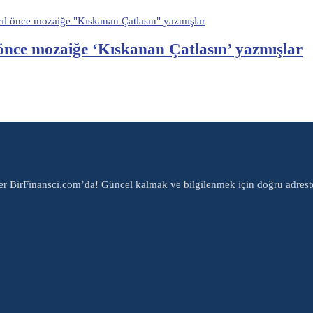
ıl önce mozaiğe "Kıskanan Çatlasın" yazmışlar
 önce mozaiğe ‘Kıskanan Çatlasın’ yazmışlar
er BirFinansci.com’da! Güncel kalmak ve bilgilenmek için doğru adrest