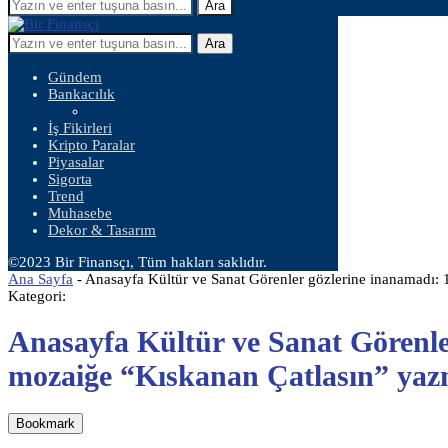
Ara
Ara
Gündem
Bankacılık
İş Fikirleri
Kripto Paralar
Piyasalar
Sigorta
Trend
Muhasebe
Dekor & Tasarım
©2023 Bir Finansçı, Tüm hakları saklıdır.
Ana Sayfa
-
Anasayfa Kültür ve Sanat Görenler gözlerine inanamadı: 
Kategori:
Anasayfa Kültür ve Sanat Görenler
mozaiğe “Kıskanan Çatlasın” yaz
Bookmark