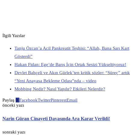
İlgili Yazılar
Tanju Özcan’a Acil Pankreatit Teşhisi: “Allah, Bana Sarı Kart
Gösterdi”
Hakan Fidan: Ege’de Barış İçin Ortak Sesizi Yükseltiyoruz!
Devlet Bahçeli ve Akın Gürlek’ten kritik sözler: “Süreç” artık
“Yeni Anayasa Bekleme Odası”nda – video
Mobbing Nedir? Nasıl Yapılır? Etkileri Nelerdir?
Paylaş
0
Facebook
Twitter
Pinterest
Email
önceki yazı
Narin Güran Cinayeti Davasında Ara Karar Verildi!
sonraki yazı