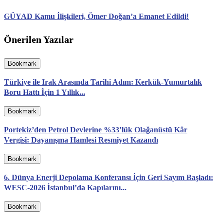
GÜYAD Kamu İlişkileri, Ömer Doğan’a Emanet Edildi!
Önerilen Yazılar
Bookmark
Türkiye ile Irak Arasında Tarihi Adım: Kerkük-Yumurtalık
Boru Hattı İçin 1 Yıllık...
Bookmark
Portekiz’den Petrol Devlerine %33’lük Olağanüstü Kâr
Vergisi: Dayanışma Hamlesi Resmiyet Kazandı
Bookmark
6. Dünya Enerji Depolama Konferansı İçin Geri Sayım Başladı:
WESC-2026 İstanbul’da Kapılarını...
Bookmark