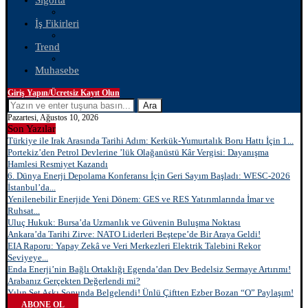
Sigorta
İş Fikirleri
Trend
Muhasebe
Giriş Yapın/Ücretsiz Kayıt Olun
Ara
Pazartesi, Ağustos 10, 2026
Son Yazılar
Türkiye ile Irak Arasında Tarihi Adım: Kerkük-Yumurtalık Boru Hattı İçin 1...
Portekiz’den Petrol Devlerine ’lük Olağanüstü Kâr Vergisi: Dayanışma
Hamlesi Resmiyet Kazandı
6. Dünya Enerji Depolama Konferansı İçin Geri Sayım Başladı: WESC-2026
İstanbul’da...
Yenilenebilir Enerjide Yeni Dönem: GES ve RES Yatırımlarında İmar ve
Ruhsat...
Uluç Hukuk: Bursa’da Uzmanlık ve Güvenin Buluşma Noktası
Ankara’da Tarihi Zirve: NATO Liderleri Beştepe’de Bir Araya Geldi!
EIA Raporu: Yapay Zekâ ve Veri Merkezleri Elektrik Talebini Rekor
Seviyeye...
Enda Enerji’nin Bağlı Ortaklığı Egenda’dan Dev Bedelsiz Sermaye Artırımı!
Arabanız Gerçekten Değerlendi mi?
Yılın Set Aşkı Sonunda Belgelendi! Ünlü Çiftten Ezber Bozan “O” Paylaşım!
ABONE OL