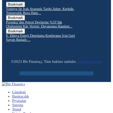
Bookmark
Türkiye ile Irak Arasında Tarihi Adım: Kerkük-
Yumurtalık Boru Hattı...
Bookmark
Portekiz’den Petrol Devlerine %33’lük
Olağanüstü Kâr Vergisi: Dayanışma Hamlesi...
Bookmark
6. Dünya Enerji Depolama Konferansı İçin Geri
Sayım Başladı:...
©2023 Bir Finansçı, Tüm hakları saklıdır.
birfinansci.com
Facebook
Twitter
Instagram
Youtube
Envelope
Gündem
Bankacılık
Piyasalar
Sigorta
Trend