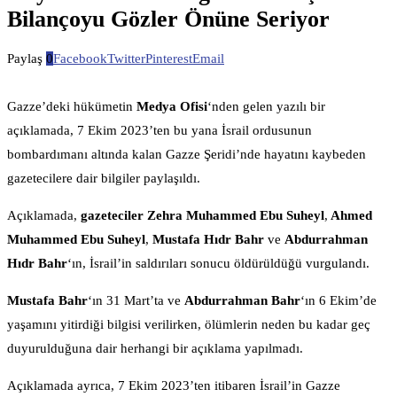
Bilançoyu Gözler Önüne Seriyor
Paylaş
0
Facebook
Twitter
Pinterest
Email
Gazze’deki hükümetin
Medya Ofisi
‘nden gelen yazılı bir
açıklamada, 7 Ekim 2023’ten bu yana İsrail ordusunun
bombardımanı altında kalan Gazze Şeridi’nde hayatını kaybeden
gazetecilere dair bilgiler paylaşıldı.
Açıklamada,
gazeteciler Zehra Muhammed Ebu Suheyl
,
Ahmed
Muhammed Ebu Suheyl
,
Mustafa Hıdr Bahr
ve
Abdurrahman
Hıdr Bahr
‘ın, İsrail’in saldırıları sonucu öldürüldüğü vurgulandı.
Mustafa Bahr
‘ın 31 Mart’ta ve
Abdurrahman Bahr
‘ın 6 Ekim’de
yaşamını yitirdiği bilgisi verilirken, ölümlerin neden bu kadar geç
duyurulduğuna dair herhangi bir açıklama yapılmadı.
Açıklamada ayrıca, 7 Ekim 2023’ten itibaren İsrail’in Gazze